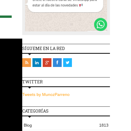
SÍGUEME EN LA RED
TWITTER
Tweets by MunozParreno
CATEGORÍAS
Blog
1813