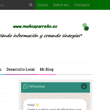
Inicio
Sobre mi
Contacto
n
Desarrollo Local
Mi Blog