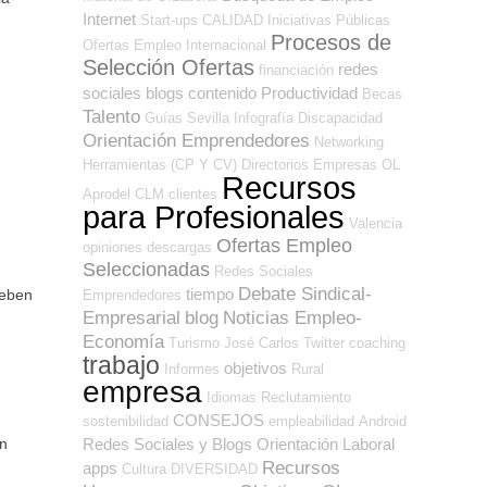
Internet
Start-ups
CALIDAD
Iniciativas Públicas
Procesos de
Ofertas Empleo Internacional
Selección Ofertas
redes
financiación
sociales
blogs
contenido
Productividad
Becas
Talento
Guías
Sevilla
Infografía
Discapacidad
Orientación Emprendedores
Networking
Herramientas (CP Y CV)
Directorios Empresas OL
Recursos
Aprodel CLM
clientes
para Profesionales
Valencia
Ofertas Empleo
opiniones
descargas
Seleccionadas
Redes Sociales
Debate Sindical-
tiempo
deben
Emprendedores
Empresarial
blog
Noticias Empleo-
Economía
Turismo
José Carlos
Twitter
coaching
trabajo
objetivos
Informes
Rural
empresa
Idiomas
Reclutamiento
CONSEJOS
sostenibilidad
empleabilidad
Android
Redes Sociales y Blogs Orientación Laboral
un
Recursos
apps
Cultura
DIVERSIDAD