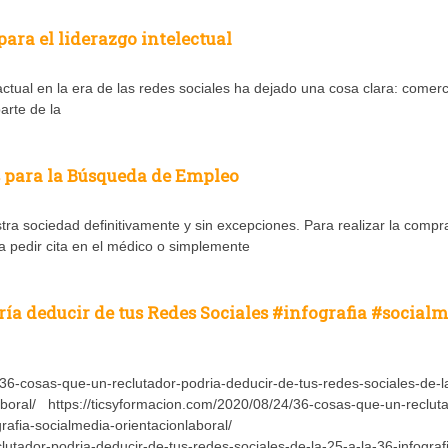
ra el liderazgo intelectual
ctual en la era de las redes sociales ha dejado una cosa clara: comerci
arte de la
s para la Búsqueda de Empleo
tra sociedad definitivamente y sin excepciones. Para realizar la compr
ra pedir cita en el médico o simplemente
ría deducir de tus Redes Sociales #infografia #social
6-cosas-que-un-reclutador-podria-deducir-de-tus-redes-sociales-de-l
laboral/ https://ticsyformacion.com/2020/08/24/36-cosas-que-un-reclut
grafia-socialmedia-orientacionlaboral/
utador-podria-deducir-de-tus-redes-sociales-de-la-25-a-la-36-infograf