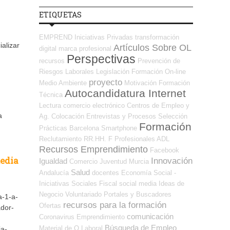
ETIQUETAS
EMPREND
Iniciativas Privadas
transformación
alizar
Artículos Sobre OL
digital
marca profesional
Perspectivas
recursos
Prevención de
Riesgos Laborales
Legislación
Formación On-line
proyecto
Medio Ambiente
Motivación
Formación
Autocandidatura Internet
Técnica
Lectura
comercio electrónico
Centros de Empleo y
a
Ag. Colocación
Entrevistas y Procesos Selección
Formación
Prácticas
Barcelona
Smartphone
Reclutamiento RR.HH.
F Profesionales ADL
Recursos Emprendimiento
Facebook
media
Innovación
Igualdad
Comercio
Juventud
Murcia
Salud
Andalucía
docentes
Economía Social -
Iniciativas Sociales
Fiscal
social media
Ideas de
Negocio
Voluntariado
Portales y Buscadores
a-1-a-
recursos para la formación
Ofertas
ador-
comunicación
Coronavirus
Emprendimiento
Búsqueda de Empleo
Material de O.Laboral
ia-