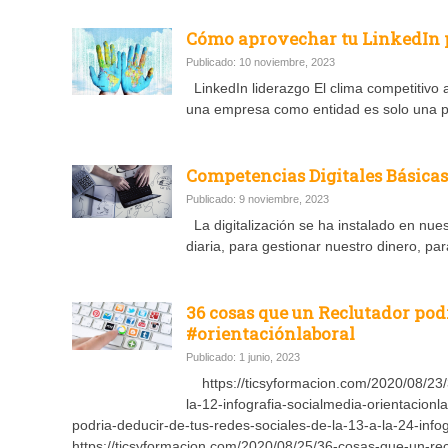
Cómo aprovechar tu LinkedIn pa
Publicado: 10 noviembre, 2023
LinkedIn liderazgo El clima competitivo a
una empresa como entidad es solo una p
Competencias Digitales Básica
Publicado: 9 noviembre, 2023
La digitalización se ha instalado en nues
diaria, para gestionar nuestro dinero, pa
36 cosas que un Reclutador pod
#orientaciónlaboral
Publicado: 1 junio, 2023
https://ticsyformacion.com/2020/08/23/3
la-12-infografia-socialmedia-orientacion
podria-deducir-de-tus-redes-sociales-de-la-13-a-la-24-info
https://ticsyformacion.com/2020/08/25/36-cosas-que-un-recl