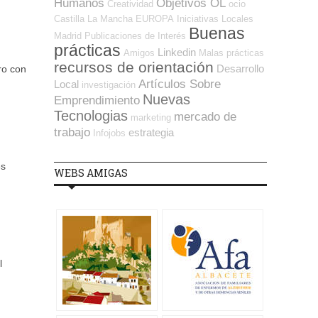
Humanos
Objetivos OL
Creatividad
ocio
Castilla La Mancha
EUROPA
Iniciativas Locales
Buenas
Madrid
Publicaciones de Interés
prácticas
Linkedin
Amigos
Malas prácticas
recursos de orientación
Desarrollo
ro con
Artículos Sobre
Local
investigación
Nuevas
Emprendimiento
Tecnologias
mercado de
marketing
trabajo
estrategia
Infojobs
es
WEBS AMIGAS
l