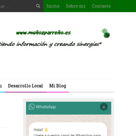
Inicio
Sobre mi
Contacto
n
Desarrollo Local
Mi Blog