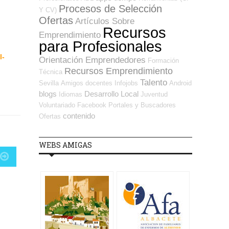
Procesos de Selección
Y CV)
Ofertas
Artículos Sobre
Recursos
Emprendimiento
para Profesionales
l-
Orientación Emprendedores
Formación
Recursos Emprendimiento
Técnica
Talento
Sevilla
Amigos
docentes
Infojobs
Android
blogs
Desarrollo Local
Idiomas
Juventud
Voluntariado
Facebook
Portales y Buscadores
contenido
Ofertas
WEBS AMIGAS