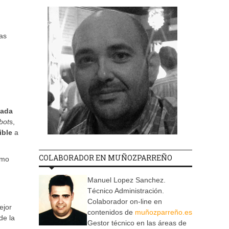
las
cada
bot
s,
ible
a
COLABORADOR EN MUÑOZPARREÑO
omo
Manuel Lopez Sanchez.
Técnico Administración.
Colaborador on-line en
ejor
contenidos de
muñozparreño.es
de la
Gestor técnico en las áreas de