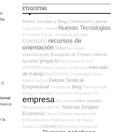
ETIQUETAS
ra
lta
Redes Sociales y Blogs Orientación Laboral
Nuevas Tecnologias
José Carlos
clientes
Economía Social - Iniciativas Sociales
recursos de
CONSEJOS
orientación
Salud
descargas
comunicación
Búsqueda de Empleo Internet
proyecto
Igualdad
Reclutamiento
ocio
mercado
EMPREND
Becas
Castilla La Mancha
de trabajo
DIVERSIDAD
Creatividad
Cultura
Debate Sindical-
Madrid
Lectura
s y
Empresarial
blog
Smartphone
Prevención de
Riesgos Laborales
Directorios Empresas OL
empresa
ional
.
redes sociales
Barcelona
rimeros
Noticias Empleo-
Reclutamiento RR.HH.
Economía
Ofertas Empleo Internacional
 la
Emprendimiento
Publicaciones de Interés
Linkedin
Andalucía
Networking
Coronavirus