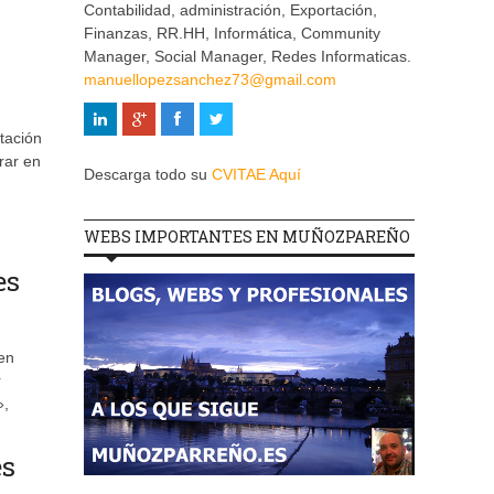
Contabilidad, administración, Exportación,
Finanzas, RR.HH, Informática, Community
Manager, Social Manager, Redes Informaticas.
manuellopezsanchez73@gmail.com
ntación
rar en
Descarga todo su
CVITAE Aquí
WEBS IMPORTANTES EN MUÑOZPAREÑO
es
ben
r
»,
es