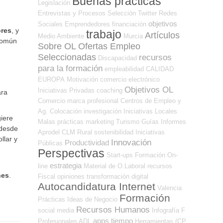
Buenas prácticas
Legislación
Entrevistas y Procesos Selección
Twitter
Redes
objetivos
Sociales Emprendedores
financiación
ores
, y
trabajo
Artículos
Medio Ambiente
Murcia
 común
Sobre OL
Ofertas Empleo
Seleccionadas
recursos
Discapacidad
para la formación
empleabilidad
CALIDAD
EUROPA
Motivación
comercio electrónico
Objetivos OL
Iniciativas Privadas
coaching
ra
Comercio
marca profesional
Centros de Empleo y
Ag. Colocación
investigación
Iniciativas Locales
iere
Malas prácticas
marketing
Turismo
Guías
Informes
 desde
Aprodel CLM
Rural
sostenibilidad
Iniciativas
llar y
Innovación
Productividad
Públicas
Perspectivas
Start-ups
Formación On-
estrategia
line
Material de O.Laboral
recursos
nes
.
Fiscal
opiniones
transformación digital
Autocandidatura Internet
Valencia
Formación
Prácticas
Ideas de Negocio
Recursos Humanos
social media
Infografía
F
apps
tiempo
Profesionales ADL
Herramientas (CP