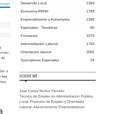
Desarrollo Local
1369
nergias'
Economía-RRHH
1789
Emprendimiento y Autoempleo
1388
Especiales - Temáticas
65
Formación
1075
Intermediación Laboral
1750
y
Orientación laboral
2002
ponder
 in
Suscriptores Especiales
29
der a
SOBRE MÍ
 los
íses
Jose Carlos Muñoz Parreño
Técnico de Empleo en Administración Pública
Local. Promotor de Empleo y Orientador
Laboral. Asesoramiento Emprendedores
a