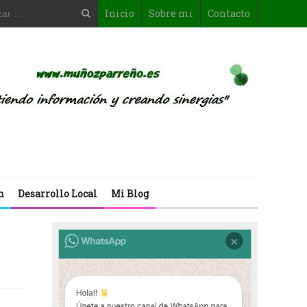
Inicio
Sobre mi
Contacto
n
Desarrollo Local
Mi Blog