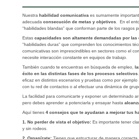
Nuestra
habilidad comunicativa
es sumamente importante 
adecuada
consecución de metas y objetivos
. En el ent
“habilidades blandas” que conforman parte de los rasgos pr
Estas
capacidades son altamente demandadas por las
“habilidades duras” que comprenden los conocimientos téc
comunicativas son imprescindibles en sectores como el com
necesite interacción constante en equipos de trabajo.
También cuando te encuentras en búsqueda de empleo,
la
éxito en las distintas fases de los procesos selectivos
eficaz en distintos escenarios y pruebas como por ejemplo
con tu red de contactos o al efectuar una dinámica de grup
La facilidad para comunicarte y exponer un determinado a
pero debes aprender a potenciarla y ensayar hasta
alcanza
Aquí tienes
4 consejos que te ayudaran a mejorar tus h
1. No perder de vista el objetivo:
Es importante tener cla
y sin rodeos.
2. Organízate:
Tienes que estructurar de manera correcta l