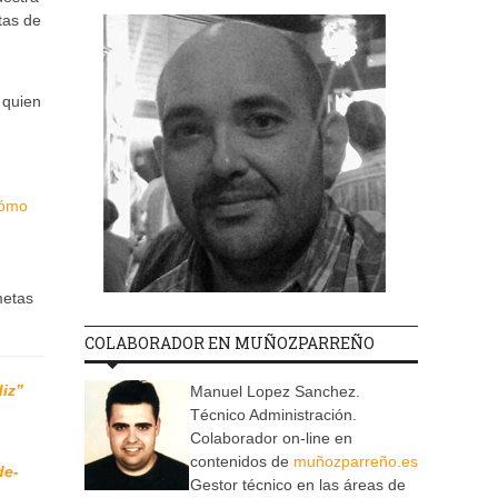
tas de
 quien
Cómo
metas
COLABORADOR EN MUÑOZPARREÑO
diz”
Manuel Lopez Sanchez.
Técnico Administración.
Colaborador on-line en
contenidos de
muñozparreño.es
de-
Gestor técnico en las áreas de