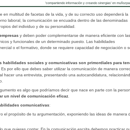
'compartiendo información y creando sinergias' en muñozpa
en multitud de facetas de la vida, y de su correcto uso dependerá la
orno laboral, la comunicación se encuadra dentro de las denominadas
opios del individuo y de su personalidad.
 empresas
y deben poder complementarse de manera eficiente con la
nicos y funcionales de un determinado puesto. Las habilidades
ercial o el formativo, donde se requiere capacidad de negociación o s
s habilidades sociales y comunicativas son primordiales para ten
. Es por ello que debes saber utilizar la comunicación de manera correc
 al hacer una entrevista, presentando una autocandidatura, relacionán
o.
rgumento es algo que podríamos decir que nace en parte con la perso
r un nivel de comunicación eficaz
.
abilidades comunicativas
:
ro el propósito de tu argumentación, exponiendo las ideas de manera d
o que quieres contar. En la comunicación escrita debemos practicar n