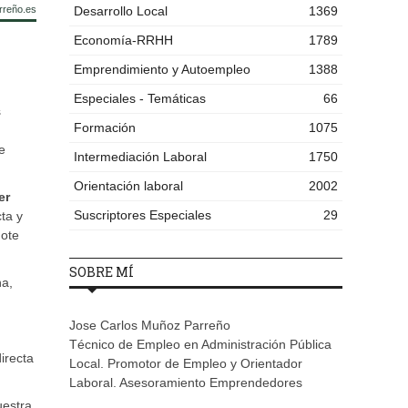
rreño.es
Desarrollo Local
1369
Economía-RRHH
1789
Emprendimiento y Autoempleo
1388
Especiales - Temáticas
66
s
Formación
1075
e
Intermediación Laboral
1750
Orientación laboral
2002
er
Suscriptores Especiales
29
ta y
dote
SOBRE MÍ
na,
Jose Carlos Muñoz Parreño
Técnico de Empleo en Administración Pública
irecta
Local. Promotor de Empleo y Orientador
Laboral. Asesoramiento Emprendedores
uestra