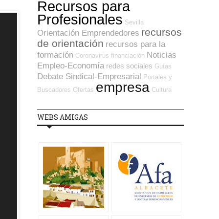
Recursos para
Profesionales
Sevilla
recursos
Orientación Emprendedores
de orientación
recursos para la
formación
Noticias
Coronavirus
financiación
Empleo-Economía
redes sociales
Guías
Debate Sindical-Empresarial
Portales y
empresa
Buscadores Ofertas
Cultura
WEBS AMIGAS