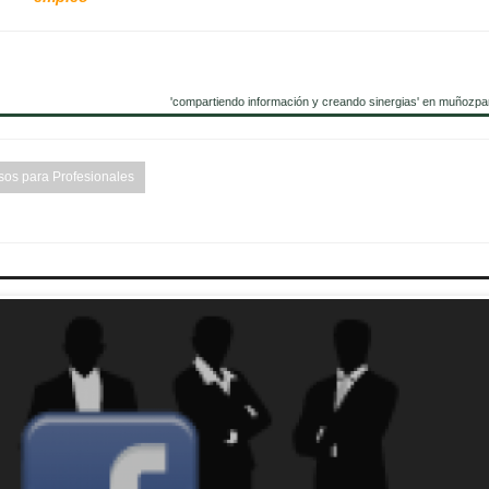
'compartiendo información y creando sinergias' en muñozpa
sos para Profesionales