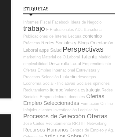
ETIQUETAS
Informes
Fiscal
Facebook
Ideas de Negocio
trabajo
F Profesionales ADL
Barcelona
contenido
Publicaciones de Interés
Lectura
Redes Sociales y Blogs Orientación
Prácticas
Perspectivas
Laboral
apps
Salud
Talento
marketing
Material de O.Laboral
Madrid
Desarrollo Local
empleabilidad
Emprendimiento
Ofertas Empleo Internacional
Entrevistas y
Linkedin
Procesos Selección
descargas
Economía Social - Iniciativas Sociales
opiniones
tiempo
estrategia
Reclutamiento
Valencia
Redes
Ofertas
Sociales Emprendedores
docentes
Empleo Seleccionadas
Formación On-line
Infojobs
clientes
investigación
Legislación
Procesos de Selección Ofertas
José Carlos
Reclutamiento RR.HH.
Networking
Recursos Humanos
Centros de Empleo y Ag.
Artículos Sobre OL
Colocación