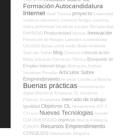
Formación
Autocandidatura
Internet
proyecto
Rural
Turismo
Creatividad
comercio electrónico
Juventud
Amigos
coaching
marca profesional
Iniciativas Locales
Discapacidad
Innovación
Productividad
EMPREND
Idiomas
Prevención de Riesgos Laborales
sostenibilidad
CALIDAD
Becas
social media
Medio Ambiente
blog
comunicación
Start-ups
Twitter
Comercio
Búsqueda de
Malas prácticas
Formación Técnica
Empleo Internet
blogs
Motivación
Android
Artículos Sobre
Iniciativas Privadas
Emprendimiento
recursos
Castilla La Mancha
Buenas prácticas
transformación
digital
Directorios Empresas OL
Iniciativas
mercado de trabajo
Públicas
Smartphone
Objetivos OL
Igualdad
Herramientas (CP Y
Nuevas Tecnologias
CV)
ocio
Aprodel
objetivos
CLM
DIVERSIDAD
Murcia
Andalucía
Recursos Emprendimiento
EUROPA
CONSEJOS
Voluntariado
Infografía