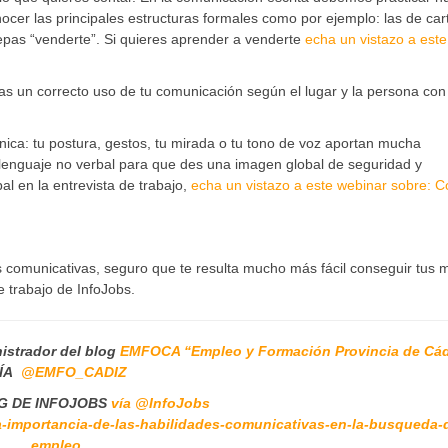
ocer las principales estructuras formales como por ejemplo: las de car
epas “venderte”. Si quieres aprender a venderte
echa un vistazo a este
s un correcto uso de tu comunicación según el lugar y la persona con
ca: tu postura, gestos, tu mirada o tu tono de voz aportan mucha
enguaje no verbal para que des una imagen global de seguridad y
al en la entrevista de trabajo,
echa un vistazo a este webinar sobre: 
 comunicativas, seguro que te resulta mucho más fácil conseguir tus 
e trabajo de InfoJobs.
istrador del blog
EMFOCA “Empleo y Formación Provincia de Cá
ÍA
@EMFO_CADIZ
G DE INFOJOBS
vía @InfoJobs
/la-importancia-de-las-habilidades-comunicativas-en-la-busqueda-
empleo