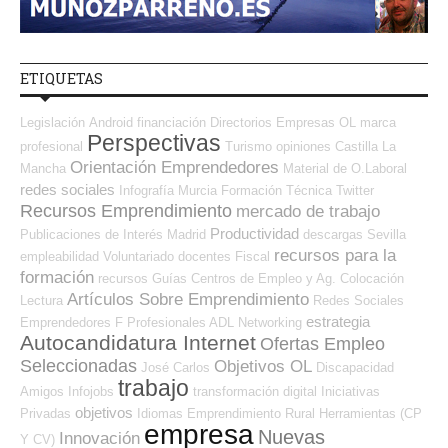
ETIQUETAS
Legislación
Android
financiación
Directorios Empresas OL
marca
Perspectivas
profesional
Turismo
opiniones
Castilla La
Orientación Emprendedores
Mancha
Material de O.Laboral
redes sociales
Infografía
Murcia
Formación Técnica
Twitter
Recursos Emprendimiento
mercado de trabajo
Productividad
Publicaciones de Interés
Madrid
descargas
Sevilla
recursos para la
empleabilidad
Voluntariado
docentes
Fiscal
formación
recursos
Guías
Centros de Empleo y Ag. Colocación
Artículos Sobre Emprendimiento
Lectura
Redes Sociales
estrategia
Emprendedores
F Profesionales ADL
Networking
Autocandidatura Internet
Ofertas Empleo
Seleccionadas
Objetivos OL
José Carlos
Discapacidad
trabajo
Amigos
Infojobs
transformación digital
Iniciativas
objetivos
Privadas
Idiomas
Emprendimiento
Rural
Herramientas (CP
empresa
Nuevas
Innovación
Y CV)