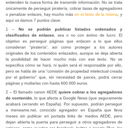
entienden la nueva forma de transmitir información. No se trata
únicamente de perseguir piratería, cobrar tasas de agregadores
o penalizar enlaces, hay mucho más
en el texto de la misma
, y
aquí os damos 7 puntos clave:
1 –
No se podrán publicar listados ordenados y
clasificados de enlaces
, sea o no con ánimo de lucro. El
objetivo es perseguir páginas que enlacen a lo que ellos
consideran “piratería”, así como proteger a los autores
originales de los contenidos enlazados, aunque se deja abierta
la posibilidad de hacer mucho más con ese texto. No se
especifica cómo se hará, ni quién será el responsable por ello,
pero se habla de una “comisión de propiedad intelectual creada
por el gobierno” que, sin necesidad de jueces, podrá cerrar
páginas y multarlas con hasta 600.000 euros.
2 – El llamado canon AEDE
quiere cobrar a los agregadores
de contenido
, lo que afecta a Google News (que seguramente
acabará cerrando en España). Por supuesto, podrán perseguir
a meneame.net, conocido agregador en España que lleva
meses sin publicar en portada links de medios AEDE, pero
dejan abierta la puerta para perseguir a otros agregadores de
enlaces, como pueden ser facebook, twitter o google Plus: los