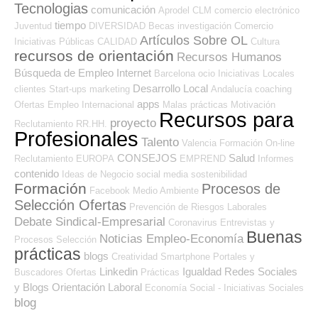
Tecnologias
comunicación
Aprodel CLM
comercio electrónico
tiempo
Juventud
DIVERSIDAD
Becas
investigación
Comercio
Artículos Sobre OL
Iniciativas Públicas
CALIDAD
Cultura
recursos de orientación
Recursos Humanos
Búsqueda de Empleo Internet
Barcelona
ocio
Iniciativas Locales
Desarrollo Local
clientes
Start-ups
marketing
Andalucía
coaching
apps
Ofertas Empleo Internacional
Malas prácticas
Motivación
Recursos para
proyecto
Reclutamiento RR.HH.
Profesionales
Talento
Valencia
Formación On-line
CONSEJOS
Salud
Reclutamiento
EUROPA
EMPREND
Informes
contenido
Ideas de Negocio
social media
sostenibilidad
Formación
Procesos de
Facebook
Medio Ambiente
Selección Ofertas
Prevención de Riesgos Laborales
Debate Sindical-Empresarial
Coronavirus
Entrevistas y
Buenas
Noticias Empleo-Economía
Procesos Selección
prácticas
blogs
Creatividad
Smartphone
Portales y
Linkedin
Igualdad
Redes Sociales
Buscadores Ofertas
Prácticas
y Blogs Orientación Laboral
Economía Social - Iniciativas Sociales
blog