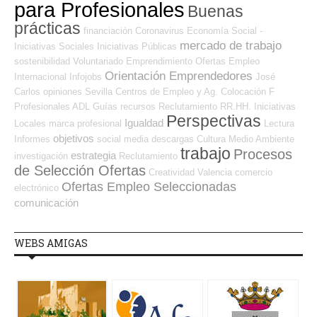
para Profesionales
Buenas
prácticas
financiación
Coronavirus
Economía Social -
mercado de trabajo
Iniciativas Sociales
Iniciativas Públicas
sostenibilidad
Voluntariado
Emprendimiento
Ofertas Empleo
Orientación Emprendedores
Internacional
Infojobs
José
Carlos
opiniones
Sevilla
Centros de Empleo y Ag. Colocación
F
Profesionales ADL
Guías
recursos
Reclutamiento RR.HH.
Iniciativas
Perspectivas
Igualdad
Locales
marca profesional
Lectura
objetivos
Informes
social media
descargas
Cultura
Medio Ambiente
trabajo
Procesos
estrategia
investigación
Reclutamiento
de Selección Ofertas
Creatividad
Valencia
comercio
Ofertas Empleo Seleccionadas
electrónico
comunicación
WEBS AMIGAS