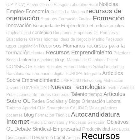
Noticias
(CP Y CV)
Prevención de Riesgos Laborales
Rural
recursos de
Empleo-Economía
Castilla La Mancha
orientación
Formación
Start-ups
Formación On-line
Innovación
Búsqueda de Empleo Internet
redes sociales
contenido
empleabilidad
Directorios Empresas OL
Portales y
Buscadores Ofertas
Idiomas
Ideas de Negocio
Madrid
Facebook
Recursos Humanos
recursos para la
apps
Legislación
Recursos Emprendimiento
formación
clientes
Prácticas
Linkedin
blogs
Becas
coaching
Material de O.Laboral
Fiscal
CONSEJOS
Salud
Redes Sociales Emprendedores
marketing
Artículos
Barcelona
transformación digital
EUROPA
Infografía
Sobre Emprendimiento
EMPREND
Networking
Motivación
Nuevas Tecnologias
Juventud
DIVERSIDAD
Twitter
Android
Artículos
Talento
tiempo
Publicaciones de Interés
Comercio
Sobre OL
Redes Sociales y Blogs Orientación Laboral
Turismo
Aprodel CLM
Smartphone
CALIDAD
Malas prácticas
Autocandidatura
blog
docentes
Formación Técnica
Internet
Objetivos
Murcia
Entrevistas y Procesos Selección
OL
Debate Sindical-Empresarial
Productividad
Andalucía
Recursos
Desarrollo Local
Discapacidad
Amigos