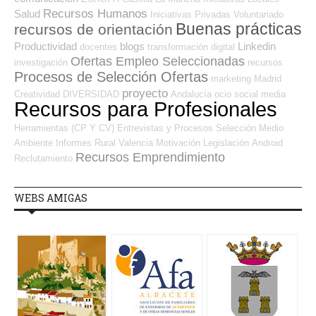
Recursos Humanos
Salud
Iniciativas Privadas
Voluntariado
Buenas prácticas
recursos de orientación
Productividad
blogs
Linkedin
docentes
transformación digital
Ofertas Empleo Seleccionadas
investigación
recursos
Procesos de Selección Ofertas
marketing
Madrid
proyecto
Creatividad
DIVERSIDAD
Andalucía
ocio
social media
Recursos para Profesionales
Herramientas (CP Y CV)
Entrevistas y Procesos Selección
Medio
Ambiente
Informes
Rural
Valencia
Motivación
Legislación
Android
Recursos Emprendimiento
Reclutamiento
WEBS AMIGAS