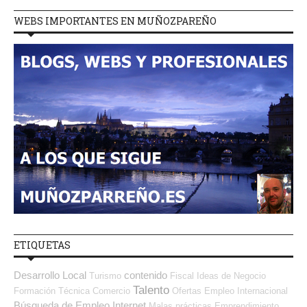
WEBS IMPORTANTES EN MUÑOZPAREÑO
ETIQUETAS
Desarrollo Local
contenido
Turismo
Fiscal
Ideas de Negocio
Talento
Formación Técnica
Comercio
Ofertas Empleo Internacional
Búsqueda de Empleo Internet
Malas prácticas
Emprendimiento