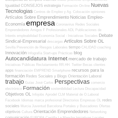
Nuevas
Igualdad
CONSEJOS
estrategia
Formación On-line
Tecnologias
Centros de Empleo y Ag. Colocación
opiniones
Artículos Sobre Emprendimiento
Noticias Empleo-
empresa
Economía
Coronavirus
Redes Sociales
Emprendedores
Amigos
F Profesionales ADL
Publicaciones de
Debate
Interés
empleabilidad
Economía Social - Iniciativas Sociales
Artículos Sobre OL
Sindical-Empresarial
descargas
tiempo
Sevilla
Prevención de Riesgos Laborales
CALIDAD
coaching
Innovación
blog
Infografía
Start-ups
Prácticas
Autocandidatura Internet
mercado de trabajo
Iniciativas Públicas
Reclutamiento RR.HH.
Twitter
Becas
clientes
recursos para la
apps
financiación
EMPREND
Smartphone
formación
Redes Sociales y Blogs Orientación Laboral
trabajo
Perspectivas
Guías
José Carlos
comercio
Formación
electrónico
sostenibilidad
Lectura
Discapacidad
Objetivos OL
Infojobs
Aprodel CLM
Material de O.Laboral
redes
Facebook
Idiomas
marca profesional
Directorios Empresas OL
sociales
Murcia
Juventud
Barcelona
Portales y Buscadores Ofertas
Orientación Emprendedores
objetivos
Cultura
Networking
comunicación
EUROPA
Castilla La Mancha
Iniciativas Locales