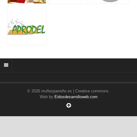
© 2026 muñozparreño.es | Creative commons.
Web by
Eidosdesarrolloweb.com