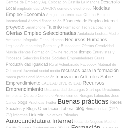
Desarrollo
Centros de Empleo y Ag. Colocación
Castilla La Mancha
Noticias
Local
empleabilidad
EUROPA
comercio electrónico
Empleo-Economía
Amigos
sostenibilidad
Ofertas Empleo
Búsqueda de Empleo Internet
Internacional
Android
financiación
proyecto
Talento
Smartphone
Formación Técnica
coaching
Ofertas Empleo Seleccionadas
Andalucía
Lectura
Medio
Recursos Humanos
Ambiente
Infografía
Fiscal
Idiomas
Legislación
marketing
Portales y Buscadores Ofertas
Creatividad
tiempo
Murcia
clientes
Formación On-line
recursos
Entrevistas y
Procesos Selección
Redes Sociales Emprendedores
Guías
Productividad
Igualdad
Rural
Voluntariado
Facebook
Material de
recursos para la formación
O.Laboral
Juventud
social media
Innovación
Artículos Sobre
marca profesional
Motivación
Recursos
Emprendimiento
CALIDAD
DIVERSIDAD
Emprendimiento
Discapacidad
descargas
Start-ups
Directorios
Empresas OL
ocio
Comercio
Prevención de Riesgos Laborales
José
Buenas prácticas
blogs
Redes
Carlos
Prácticas
Twitter
blog
Sociales y Blogs Orientación Laboral
Herramientas (CP Y
Linkedin
CV)
Informes
Iniciativas Privadas
Autocandidatura Internet
Ideas de Negocio
Madrid
Formación