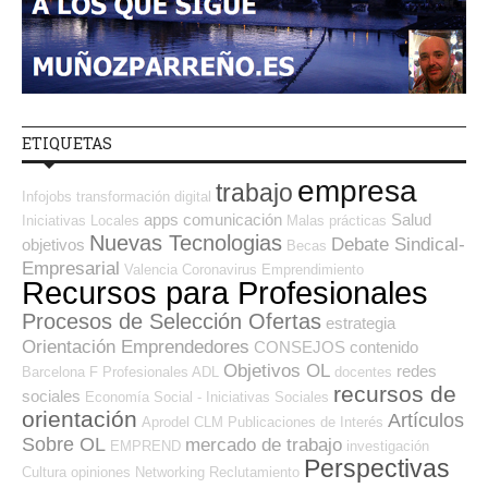
ETIQUETAS
empresa
trabajo
Infojobs
transformación digital
apps
comunicación
Salud
Iniciativas Locales
Malas prácticas
Nuevas Tecnologias
Debate Sindical-
objetivos
Becas
Empresarial
Valencia
Coronavirus
Emprendimiento
Recursos para Profesionales
Procesos de Selección Ofertas
estrategia
Orientación Emprendedores
CONSEJOS
contenido
Objetivos OL
redes
Barcelona
F Profesionales ADL
docentes
recursos de
sociales
Economía Social - Iniciativas Sociales
orientación
Artículos
Aprodel CLM
Publicaciones de Interés
Sobre OL
mercado de trabajo
EMPREND
investigación
Perspectivas
Cultura
opiniones
Networking
Reclutamiento