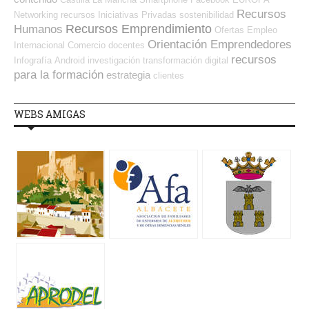
Recursos
Networking
recursos
Iniciativas Privadas
sostenibilidad
Recursos Emprendimiento
Humanos
Ofertas Empleo
Orientación Emprendedores
Internacional
Comercio
docentes
recursos
Infografía
Android
investigación
transformación digital
para la formación
estrategia
clientes
WEBS AMIGAS