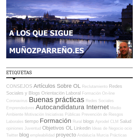
ETIQUETAS
Artículos Sobre OL
CONSEJOS
Redes
Reclutamiento
Sociales y Blogs Orientación Laboral
Formación On-line
Buenas prácticas
Coronavirus
Redes Sociales
Autocandidatura Internet
Emprendedores
Medio
Ambiente
Motivación
Iniciativas Públicas
Prevención de Riesgos
Formación
tiempo
blogs
Salud
Laborales
Rural
Aprodel CLM
Objetivos OL
Linkedin
opiniones
Juventud
Ideas de Negocio
ocio
blog
proyecto
Twitter
empleabilidad
Andalucía
Murcia
Prácticas