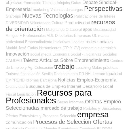
Debate Sindical-
objetivos
Formación Técnica
Infojobs
Guías
Perspectivas
Empresarial
marketing
Valencia
descargas
Nuevas Tecnologias
Start-ups
Publicaciones de Interés
recursos
Productividad
DIVERSIDAD
Voluntariado
Cultura
de orientación
apps
Material de O.Laboral
Discapacidad
Amigos
F Profesionales ADL
Directorios Empresas OL
marca
redes sociales
profesional
Emprendimiento
Iniciativas Locales
Madrid
José Carlos
Herramientas (CP Y CV)
comercio electrónico
Innovación
social media
Economía Social - Iniciativas Sociales
Talento
Artículos Sobre Emprendimiento
CALIDAD
Centros
trabajo
de Empleo y Ag. Colocación
coaching
Malas prácticas
Igualdad
Turismo
financiación
Sevilla
Reclutamiento RR.HH.
Lectura
Noticias Empleo-Economía
EMPREND
Idiomas
Barcelona
Búsqueda de Empleo Internet
Desarrollo Local
Creatividad
Recursos para
Fiscal
Legislación
Profesionales
Ofertas Empleo
Becas
Informes
Seleccionadas
mercado de trabajo
Portales y Buscadores
empresa
Ofertas
Entrevistas y Procesos Selección
Procesos de Selección Ofertas
comunicación
contenido
Castilla La Mancha
Smartphone
Facebook
EUROPA