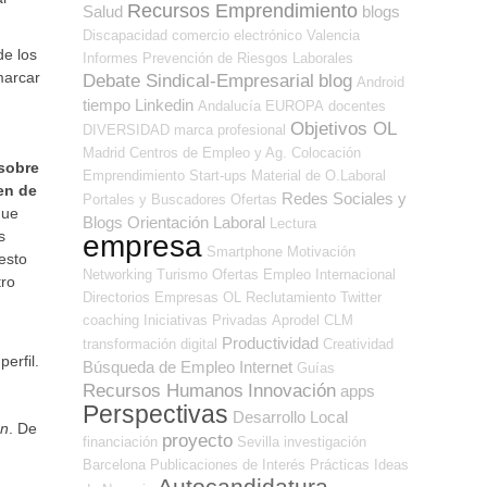
Recursos Emprendimiento
Salud
blogs
Discapacidad
comercio electrónico
Valencia
de los
Informes
Prevención de Riesgos Laborales
marcar
Debate Sindical-Empresarial
blog
Android
tiempo
Linkedin
Andalucía
EUROPA
docentes
Objetivos OL
DIVERSIDAD
marca profesional
Madrid
Centros de Empleo y Ag. Colocación
sobre
Emprendimiento
Start-ups
Material de O.Laboral
en de
Redes Sociales y
Portales y Buscadores Ofertas
que
Blogs Orientación Laboral
Lectura
s
empresa
Smartphone
Motivación
esto
Networking
Turismo
Ofertas Empleo Internacional
tro
Directorios Empresas OL
Reclutamiento
Twitter
coaching
Iniciativas Privadas
Aprodel CLM
Productividad
transformación digital
Creatividad
erfil.
Búsqueda de Empleo Internet
Guías
Recursos Humanos
Innovación
apps
Perspectivas
Desarrollo Local
ón
. De
proyecto
financiación
Sevilla
investigación
Barcelona
Publicaciones de Interés
Prácticas
Ideas
Autocandidatura