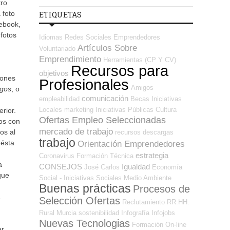
tro
 foto
ETIQUETAS
cebook,
fotos
Idiomas
Redes Sociales Emprendedores
Artículos Sobre
Voluntariado
Emprendimiento
Herramientas (CP Y CV)
Recursos para
objetivos
iones
Profesionales
Amigos
gos
, o
comunicación
empleabilidad
Becas
Iniciativas
Locales
marketing
Iniciativas Públicas
Cultura
rior.
Ofertas Empleo Seleccionadas
os con
mercado de trabajo
os al
recursos
descargas
trabajo
 ésta
Orientación Emprendedores
estrategia
Coronavirus
Formación Técnica
a
CONSEJOS
Igualdad
José Carlos
Economía
que
Social - Iniciativas Sociales
Medio Ambiente
Buenas prácticas
Procesos de
a
Selección Ofertas
Reclutamiento RR.HH.
Rural
Murcia
sostenibilidad
Infografía
Infojobs
Nuevas Tecnologias
Formación On-line
ar