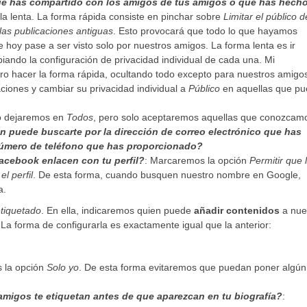
 que has compartido con los amigos de tus amigos o que has hech
 la lenta. La forma rápida consiste en pinchar sobre
Limitar el público d
 las publicaciones antiguas
. Esto provocará que todo lo que hayamos
 hoy pase a ser visto solo por nuestros amigos. La forma lenta es ir
ando la configuración de privacidad individual de cada una. Mi
 hacer la forma rápida, ocultando todo excepto para nuestros amigo
iones y cambiar su privacidad individual a
Público
en aquellas que p
o dejaremos en
Todos
, pero solo aceptaremos aquellas que conozcam
n puede buscarte por la dirección de correo electrónico que has
número de teléfono que has proporcionado?
acebook enlacen con tu perfil?
: Marcaremos la opción
Permitir que 
l perfil
. De esta forma, cuando busquen nuestro nombre en Google,
a.
etiquetado
. En ella, indicaremos quien puede
añadir contenidos
a nue
 La forma de configurarla es exactamente igual que la anterior:
s la opción
Solo yo
. De esta forma evitaremos que puedan poner algún
 amigos te etiquetan antes de que aparezcan en tu biografía?
: