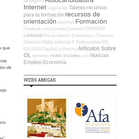
de Negocio
Internet
Talento
recursos
Legislación
recursos de
para la formación
orientación
Formación
Juventud
Facebook
social media
Comercio
EMPREND
contenido
Fiscal
clientes
Entrevistas y Procesos
Selección
Malas prácticas
F Profesionales ADL
Artículos Sobre
s que
CALIDAD
Castilla La Mancha
OL
Noticias
redes sociales
opiniones
ocio
ente
Empleo-Economía
leo de
WEBS AMIGAS
sejo
nos
om”