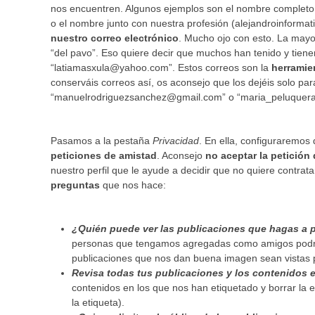
nos encuentren. Algunos ejemplos son el nombre completo
o el nombre junto con nuestra profesión (alejandroinformat
nuestro correo electrónico
. Mucho ojo con esto. La may
“del pavo”. Eso quiere decir que muchos han tenido y tien
“latiamasxula@yahoo.com”. Estos correos son la
herramie
conserváis correos así, os aconsejo que los dejéis solo par
“manuelrodriguezsanchez@gmail.com” o “maria_peluquera
Pasamos a la pestaña
Privacidad
. En ella, configuraremo
peticiones de amistad
. Aconsejo
no aceptar la petición
nuestro perfil que le ayude a decidir que no quiere contrat
preguntas
que nos hace:
¿Quién puede ver las publicaciones que hagas a p
personas que tengamos agregadas como amigos podrán
publicaciones que nos dan buena imagen sean vistas 
Revisa todas tus publicaciones y los contenidos e
contenidos en los que nos han etiquetado y borrar la 
la etiqueta).