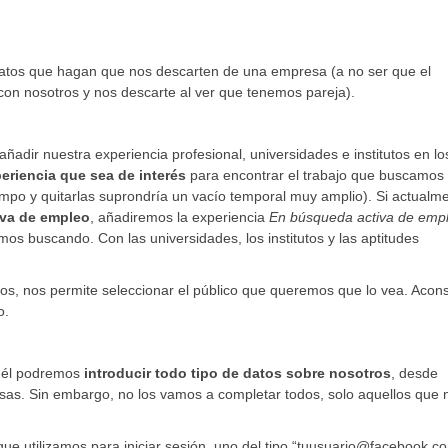
 datos que hagan que nos descarten de una empresa (a no ser que el
r con nosotros y nos descarte al ver que tenemos pareja).
adir nuestra experiencia profesional, universidades e institutos en lo
eriencia que sea de interés
para encontrar el trabajo que buscamos
po y quitarlas suprondría un vacío temporal muy amplio). Si actualm
va de empleo
, añadiremos la experiencia
En búsqueda activa de emp
mos buscando. Con las universidades, los institutos y las aptitudes
s, nos permite seleccionar el público que queremos que lo vea. Acon
o.
 él podremos
introducir todo tipo de datos sobre nosotros
, desde
iosas. Sin embargo, no los vamos a completar todos, solo aquellos que 
l que utilizamos para iniciar sesión, uno del tipo “tuusuario@facebook.c