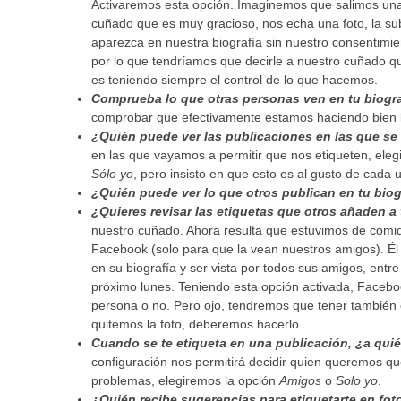
Activaremos esta opción. Imaginemos que salimos una
cuñado que es muy gracioso, nos echa una foto, la su
aparezca en nuestra biografía sin nuestro consentimi
por lo que tendríamos que decirle a nuestro cuñado que
es teniendo siempre el control de lo que hacemos.
Comprueba lo que otras personas ven en tu biogra
comprobar que efectivamente estamos haciendo bien l
¿Quién puede ver las publicaciones en las que se 
en las que vayamos a permitir que nos etiqueten, ele
Sólo yo
, pero insisto en que esto es al gusto de cada 
¿Quién puede ver lo que otros publican en tu biog
¿Quieres revisar las etiquetas que otros añaden 
nuestro cuñado. Ahora resulta que estuvimos de comid
Facebook (solo para que la vean nuestros amigos). Él 
en su biografía y ser vista por todos sus amigos, entre
próximo lunes. Teniendo esta opción activada, Faceboo
persona o no. Pero ojo, tendremos que tener también 
quitemos la foto, deberemos hacerlo.
Cuando se te etiqueta en una publicación, ¿a quién
configuración nos permitirá decidir quien queremos qu
problemas, elegiremos la opción
Amigos
o
Solo yo
.
¿Quién recibe sugerencias para etiquetarte en fot