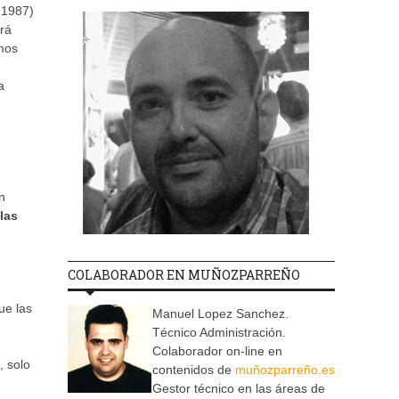
m1987)
rá
mos
a
n
las
COLABORADOR EN MUÑOZPARREÑO
ue las
Manuel Lopez Sanchez.
Técnico Administración.
Colaborador on-line en
, solo
contenidos de
muñozparreño.es
Gestor técnico en las áreas de