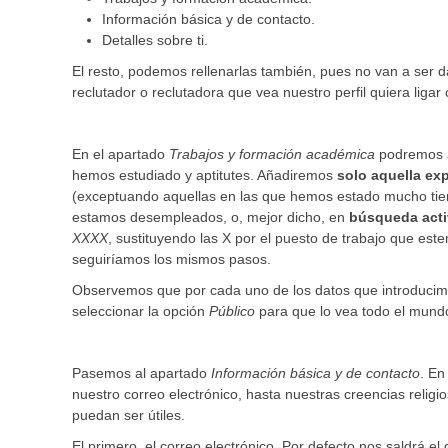
Información básica y de contacto.
Detalles sobre ti.
El resto, podemos rellenarlas también, pues no van a ser
reclutador o reclutadora que vea nuestro perfil quiera liga
En el apartado
Trabajos y formación académica
podremos añ
hemos estudiado y aptitutes. Añadiremos
solo aquella exp
(exceptuando aquellas en las que hemos estado mucho tiem
estamos desempleados, o, mejor dicho, en
búsqueda acti
XXXX
, sustituyendo las X por el puesto de trabajo que este
seguiríamos los mismos pasos.
Observemos que por cada uno de los datos que introducimo
seleccionar la opción
Público
para que lo vea todo el mund
Pasemos al apartado
Información básica y de contacto
. En
nuestro correo electrónico, hasta nuestras creencias relig
puedan ser útiles.
El primero, el correo electrónico. Por defecto nos saldrá e