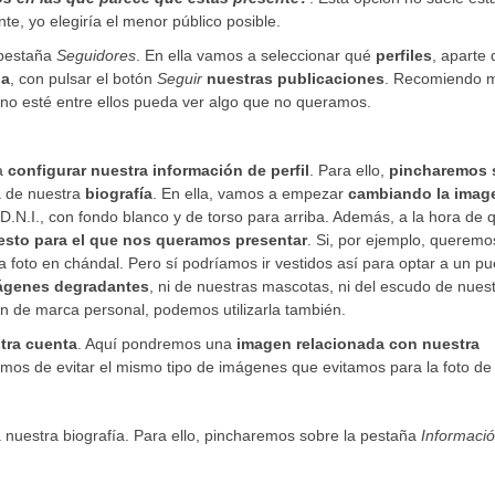
e, yo elegiría el menor público posible.
 pestaña
Seguidores
. En ella vamos a seleccionar qué
perfiles
, aparte 
da
, con pulsar el botón
Seguir
nuestras publicaciones
. Recomiendo 
no esté entre ellos pueda ver algo que no queramos.
 a
configurar nuestra información de perfil
. Para ello,
pincharemos 
na de nuestra
biografía
. En ella, vamos a empezar
cambiando la imag
l D.N.I., con fondo blanco y de torso para arriba. Además, a la hora de 
uesto para el que nos queramos presentar
. Si, por ejemplo, queremo
 foto en chándal. Pero sí podríamos ir vestidos así para optar a un pu
mágenes degradantes
, ni de nuestras mascotas, ni del escudo de nues
gen de marca personal, podemos utilizarla también.
tra cuenta
. Aquí pondremos una
imagen relacionada con nuestra
s de evitar el mismo tipo de imágenes que evitamos para la foto de p
 nuestra biografía. Para ello, pincharemos sobre la pestaña
Informaci