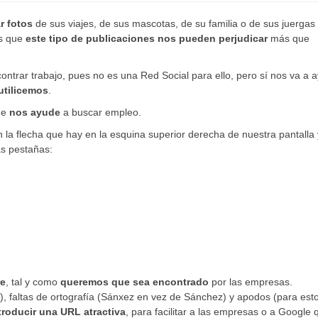
r fotos
de sus viajes, de sus mascotas, de su familia o de sus juergas
es que
este tipo de publicaciones nos pueden perjudicar
más que
ontrar trabajo, pues no es una Red Social para ello, pero sí nos va a 
utilicemos
.
ue
nos ayude
a buscar empleo.
la flecha que hay en la esquina superior derecha de nuestra pantalla 
as pestañas:
re
, tal y como
queremos que sea encontrado
por las empresas.
), faltas de ortografía (Sánxez en vez de Sánchez) y apodos (para est
troducir una URL atractiva
, para facilitar a las empresas o a Google 