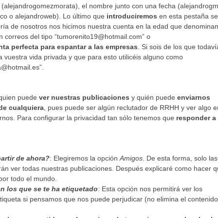
 (alejandrogomezmorata), el nombre junto con una fecha (alejandrog
ico o alejandroweb). Lo último que
introduciremos
en esta pestaña se
oría de nosotros nos hicimos nuestra cuenta en la edad que denomina
en correos del tipo “tumorenito19@hotmail.com” o
nta perfecta para espantar a las empresas
. Si sois de los que todaví
a vuestra vida privada y que para esto utilicéis alguno como
@hotmail.es”.
s quien puede
ver nuestras publicaciones
y quién puede
enviarnos
 de cualquiera
, pues puede ser algún reclutador de RRHH y ver algo e
arnos. Para configurar la privacidad tan sólo tenemos que
responder a 
artir de ahora?
: Elegiremos la opción
Amigos
. De esta forma, solo las
 ver todas nuestras publicaciones. Después explicaré como hacer q
por todo el mundo.
n los que se te ha etiquetado
: Esta opción nos permitirá ver los
etiqueta si pensamos que nos puede perjudicar (no elimina el contenido