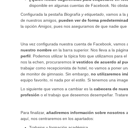
disponible en algunas cuentas de Facebook. No obstant
Configurada la pestaña
Biografía y etiquetado
, vamos a la
de nuestros amigos,
pueden ver de forma predetermina
la opción
Amigos
, pues nos aseguramos de que nadie que 
Una vez configurada nuestra cuenta de Facebook, vamos
nuestro nombre
en la barra superior. Nos lleva a la pági
perfil
. Podemos utilizar la típica foto que utilizamos para e
nos la echen, procuraremos
ir vestidos de acuerdo al p
trabajar como recepcionista de hotel, no vamos a poner una
de monitor de gimnasio. Sin embargo,
no utilizaremos i
equipo favorito, ni nada por el estilo. Si tenemos una ima
Lo siguiente que vamos a cambiar es la
cabecera de nues
profesión
o el trabajo que deseemos desempeñar. Trataremo
Para finalizar,
añadiremos información sobre nosotros
a
aquí, nos centraremos en los apartados:
Trabajos y formación académica.