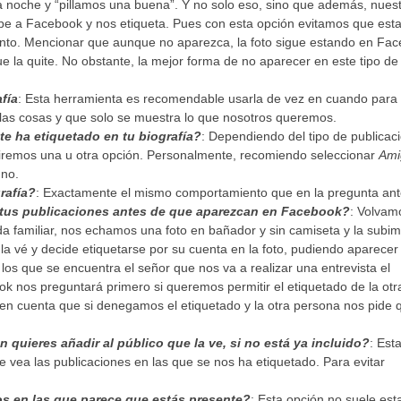
 noche y “pillamos una buena”. Y no solo eso, sino que además, nues
be a Facebook y nos etiqueta. Pues con esta opción evitamos que esta
ento. Mencionar que aunque no aparezca, la foto sigue estando en Fa
 la quite. No obstante, la mejor forma de no aparecer en este tipo de 
fía
: Esta herramienta es recomendable usarla de vez en cuando para
as cosas y que solo se muestra lo que nosotros queremos.
te ha etiquetado en tu biografía?
: Dependiendo del tipo de publicac
giremos una u otra opción. Personalmente, recomiendo seleccionar
Ami
uno.
rafía?
: Exactamente el mismo comportamiento que en la pregunta ante
a tus publicaciones antes de que aparezcan en Facebook?
: Volvam
a familiar, nos echamos una foto en bañador y sin camiseta y la subim
la vé y decide etiquetarse por su cuenta en la foto, pudiendo aparecer
 los que se encuentra el señor que nos va a realizar una entrevista el
k nos preguntará primero si queremos permitir el etiquetado de la otr
en cuenta que si denegamos el etiquetado y la otra persona nos pide 
 quieres añadir al público que la ve, si no está ya incluido?
: Est
e vea las publicaciones en las que se nos ha etiquetado. Para evitar
os en las que parece que estás presente?
: Esta opción no suele est