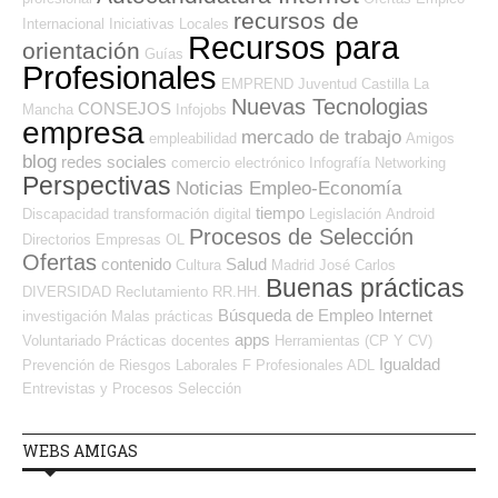
recursos de
Internacional
Iniciativas Locales
Recursos para
orientación
Guías
Profesionales
EMPREND
Juventud
Castilla La
Nuevas Tecnologias
CONSEJOS
Mancha
Infojobs
empresa
mercado de trabajo
empleabilidad
Amigos
blog
redes sociales
comercio electrónico
Infografía
Networking
Perspectivas
Noticias Empleo-Economía
tiempo
Discapacidad
transformación digital
Legislación
Android
Procesos de Selección
Directorios Empresas OL
Ofertas
contenido
Salud
Cultura
Madrid
José Carlos
Buenas prácticas
DIVERSIDAD
Reclutamiento RR.HH.
Búsqueda de Empleo Internet
investigación
Malas prácticas
apps
Voluntariado
Prácticas
docentes
Herramientas (CP Y CV)
Igualdad
Prevención de Riesgos Laborales
F Profesionales ADL
Entrevistas y Procesos Selección
WEBS AMIGAS