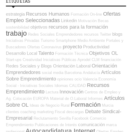
ETIQUETAS
Ofertas
Recursos Humanos
estrategia
Formación On-line
Empleo Seleccionadas
Linkedin
Motivación
Becas
recursos para la formación
objetivos
sostenibilidad
trabajo
blogs
Redes Sociales Emprendedores
recursos
Twitter
Iniciativas Privadas
Turismo
Smartphone
Medio Ambiente
Portales y
proyecto
Productividad
Buscadores Ofertas
Coronavirus
Talento
Objetivos OL
Desarrollo Local
Formación Técnica
Start-ups
Creatividad
Iniciativas Públicas
Aprodel CLM
financiación
Orientación
Redes Sociales y Blogs Orientación Laboral
Emprendedores
Artículos
social media
Barcelona
Andalucía
Sobre Emprendimiento
opiniones
ocio
Valencia
Economía
Recursos
Social - Iniciativas Sociales
Idiomas
CALIDAD
Emprendimiento
Innovación
Lectura
Centros de Empleo y
Artículos
Ag. Colocación
EUROPA
Material de O.Laboral
Informes
Formación
Sobre OL
Ideas de Negocio
Rural
Murcia
Debate Sindical-
clientes
coaching
marketing
Fiscal
descargas
Empresarial
Reclutamiento
Sevilla
Facebook
Comercio
comunicación
Emprendimiento
Publicaciones de Interés
marca
Autocandidatura Internet
profesional
Ofertas Empleo