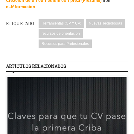
Creación de un curriculum con prezi (Prezume)
from
eLMformacion
ETIQUETADO
Herramientas (CP Y CV)
Nuevas Tecnologias
recursos de orientación
Recursos para Profesionales
ARTÍCULOS RELACIONADOS