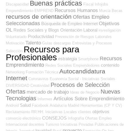
Buenas prácticas
Discapacidad
Fiscal
Infojobs
Recursos Humanos
Emprendimiento
EMPREND
Murcia
Becas
recursos de orientación
Ofertas Empleo
Seleccionadas
Objetivos
Búsqueda de Empleo Internet
OL
Redes Sociales y Blogs Orientación Laboral
investigación
Productividad
Voluntariado
Prevención de Riesgos Laborales
Talento
Motivación
Guías
descargas
Entrevistas y Procesos
Recursos para
Selección
Profesionales
Recursos
estrategia
Smartphone
Emprendimiento
contenido
Redes Sociales Emprendedores
Autocandidatura
Networking
Formación Técnica
Internet
Coronavirus
Economía Social - Iniciativas Sociales
Procesos de Selección
DIVERSIDAD
Creatividad
Ofertas
Nuevas
mercado de trabajo
Ideas de Negocio
Tecnologias
Artículos Sobre Emprendimiento
Informes
Salud
Android
Facebook
Andalucía
Madrid
Herramientas (CP Y CV)
objetivos
Reclutamiento RR.HH.
Iniciativas Locales
clientes
CONSEJOS
comercio electrónico
Infografía
Ofertas Empleo
Internacional
docentes
Turismo
Iniciativas Privadas
Publicaciones de
proyecto
Igualdad
Interés
Juventud
Rural
Formación On-line