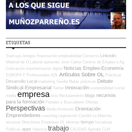
ETIQUETAS
Linkedin
Start-ups
Amigos
financiación
empleabilidad
Comercio
Material de O.Laboral
opiniones
José Carlos
Centros de Empleo y Ag.
Noticias Empleo-Economía
Colocación
transformación digital
Artículos Sobre OL
EUROPA
F Profesionales ADL
Prácticas
Debate
Desarrollo Local
marketing
Sevilla
Malas prácticas
Sindical-Empresarial
Innovación
Twitter
sostenibilidad
social
empresa
recursos
blogs
media
ocio
Reclutamiento
para la formación
Portales y Buscadores Ofertas
Perspectivas
Orientación
Medio Ambiente
Emprendedores
coaching
Legislación
Castilla La Mancha
tiempo
recursos
Directorios Empresas OL
Idiomas
Iniciativas
trabajo
apps
Públicas
Valencia
CALIDAD
Aprodel CLM