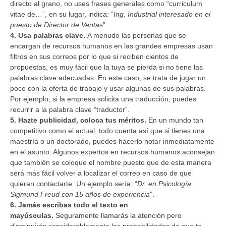
directo al grano, no uses frases generales como “curriculum
vitae de…”, en su lugar, indica: “
Ing. Industrial interesado en el
puesto de Director de Venta
s”.
4. Usa palabras clave.
A menudo las personas que se
encargan de recursos humanos en las grandes empresas usan
filtros en sus correos por lo que si reciben cientos de
propuestas, es muy fácil que la tuya se pierda si no tiene las
palabras clave adecuadas. En este caso, se trata de jugar un
poco con la oferta de trabajo y usar algunas de sus palabras.
Por ejemplo, si la empresa solicita una traducción, puedes
recurrir a la palabra clave “traductor”.
5. Hazte publicidad, coloca tus méritos.
En un mundo tan
competitivo como el actual, todo cuenta así que si tienes una
maestría o un doctorado, puedes hacerlo notar inmediatamente
en el asunto. Algunos expertos en recursos humanos aconsejan
que también se coloque el nombre puesto que de esta manera
será más fácil volver a localizar el correo en caso de que
quieran contactarte. Un ejemplo sería: “
Dr. en Psicología
Sigmund Freud con 15 años de experiencia
”.
6. Jamás escribas todo el texto en
mayúsculas.
Seguramente llamarás la atención pero
disminuirás considerablemente las probabilidades de que te