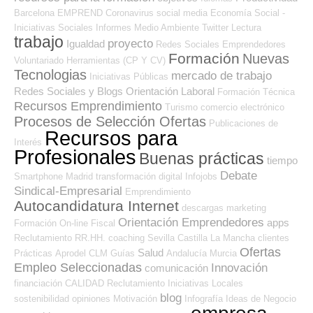
Barcelona
EMPREND
Coronavirus
social media
Economía Social -
Iniciativas Sociales
Informes
Medio Ambiente
Twitter
Lectura
trabajo
proyecto
Igualdad
Redes Sociales Emprendedores
Formación
Nuevas
Voluntariado
Herramientas (CP Y CV)
Tecnologias
mercado de trabajo
Iniciativas Públicas
Redes Sociales y Blogs Orientación Laboral
Formación Técnica
Recursos Emprendimiento
Turismo
comercio electrónico
Procesos de Selección Ofertas
Publicaciones de
Recursos para
Interés
Profesionales
Buenas prácticas
tiempo
Debate
Smartphone
Madrid
transformación digital
Infojobs
Sindical-Empresarial
Emprendimiento
Autocandidatura Internet
descargas
marketing
Orientación Emprendedores
apps
Formación On-line
Fiscal
Reclutamiento RR.HH.
coaching
Sevilla
Castilla La Mancha
clientes
Ofertas
Salud
Prácticas
Aprodel CLM
Guías
Andalucía
Murcia
Empleo Seleccionadas
Innovación
comunicación
financiación
CALIDAD
Reclutamiento
Iniciativas Locales
blog
sostenibilidad
opiniones
Motivación
Infografía
Ideas de Negocio