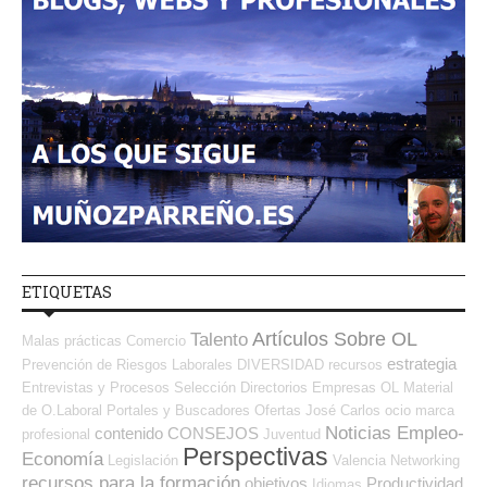
ETIQUETAS
Artículos Sobre OL
Talento
Malas prácticas
Comercio
estrategia
Prevención de Riesgos Laborales
DIVERSIDAD
recursos
Entrevistas y Procesos Selección
Directorios Empresas OL
Material
de O.Laboral
Portales y Buscadores Ofertas
José Carlos
ocio
marca
Noticias Empleo-
contenido
CONSEJOS
profesional
Juventud
Perspectivas
Economía
Legislación
Valencia
Networking
recursos para la formación
objetivos
Productividad
Idiomas