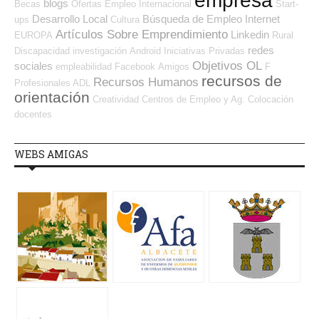
empresa
blogs
Becas
Ofertas Empleo Internacional
Start-
Desarrollo Local
Búsqueda de Empleo Internet
ups
Cultura
Artículos Sobre Emprendimiento
Linkedin
EUROPA
Rural
redes
Discapacidad
investigación
Android
Iniciativas Privadas
Objetivos OL
sociales
empleabilidad
Facebook
Amigos
F
recursos de
Recursos Humanos
Profesionales ADL
orientación
Creatividad
Centros de Empleo y Ag. Colocación
docentes
WEBS AMIGAS