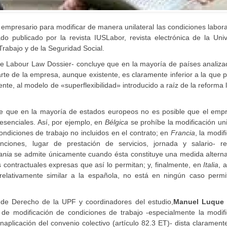
 empresario para modificar de manera unilateral las condiciones labor
 publicado por la revista IUSLabor, revista electrónica de la Unive
rabajo y de la Seguridad Social.
e Labour Law Dossier- concluye que en la mayoría de países analizad
arte de la empresa, aunque existente, es claramente inferior a la que 
nte, al modelo de «superflexibilidad» introducido a raíz de la reforma 
one que en la mayoría de estados europeos no es posible que el empr
esenciales. Así, por ejemplo, en
Bélgica
se prohíbe la modificación uni
ndiciones de trabajo no incluidos en el contrato; en
Francia
, la modif
nciones, lugar de prestación de servicios, jornada y salario- re
ania
se admite únicamente cuando ésta constituye una medida alterna
s contractuales expresas que así lo permitan; y, finalmente, en
Italia
, 
 relativamente similar a la española, no está en ningún caso permit
 de Derecho de la UPF y coordinadores del estudio,
Manuel Luque
de modificación de condiciones de trabajo -especialmente la modifi
inaplicación del convenio colectivo (artículo 82.3 ET)- dista clarament