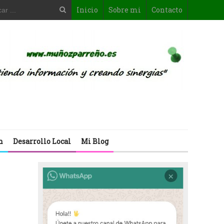
Inicio
Sobre mi
Contacto
n
Desarrollo Local
Mi Blog