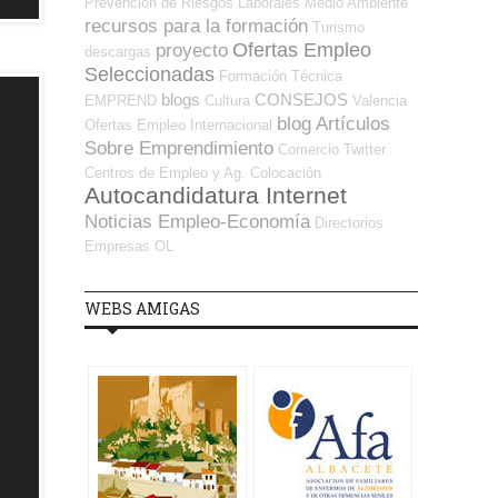
Prevención de Riesgos Laborales
Medio Ambiente
recursos para la formación
Turismo
Ofertas Empleo
proyecto
descargas
Seleccionadas
Formación Técnica
blogs
CONSEJOS
EMPREND
Cultura
Valencia
blog
Artículos
Ofertas Empleo Internacional
Sobre Emprendimiento
Comercio
Twitter
Centros de Empleo y Ag. Colocación
Autocandidatura Internet
Noticias Empleo-Economía
Directorios
Empresas OL
WEBS AMIGAS