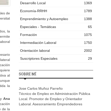
Desarrollo Local
1369
Economía-RRHH
1789
ales de
rsitat
Emprendimiento y Autoempleo
1388
Especiales - Temáticas
65
os, la
Formación
1075
permite
laboral
Intermediación Laboral
1750
Orientación laboral
2002
esario
Suscriptores Especiales
29
lateral
icación
quiere
SOBRE MÍ
tiva al
aunque
ida la
Jose Carlos Muñoz Parreño
Técnico de Empleo en Administración Pública
y
Ana
Local. Promotor de Empleo y Orientador
cación
Laboral. Asesoramiento Emprendedores
e de la