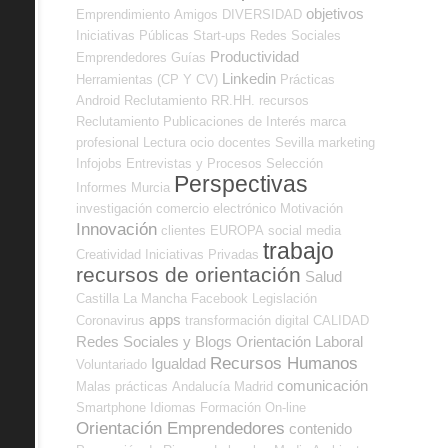
objetivos
Emprendimiento
Amigos
DIVERSIDAD
Iniciativas Públicas
Start-ups
Redes Sociales
Productividad
Emprendedores
Guías
Linkedin
Herramientas (CP Y CV)
Prácticas
Android
Reclutamiento RR.HH.
recursos
Reclutamiento
Publicaciones de Interés
marca
profesional
Lectura
ocio
docentes
Sevilla
marketing
Infojobs
Entrevistas y Procesos Selección
Perspectivas
Informes
Murcia
investigación
comercio electrónico
Motivación
Innovación
clientes
EUROPA
social media
trabajo
Creatividad
Iniciativas Privadas
recursos de orientación
Salud
Castilla La Mancha
Facebook
Legislación
apps
Coronavirus
transformación digital
CALIDAD
Redes Sociales y Blogs Orientación Laboral
Recursos Humanos
Igualdad
Voluntariado
comunicación
Malas prácticas
Andalucía
Madrid
Smartphone
Idiomas
Formación On-line
Orientación Emprendedores
contenido