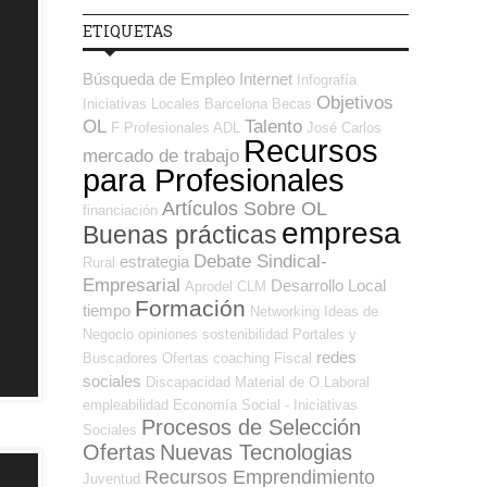
ETIQUETAS
Búsqueda de Empleo Internet
Infografía
Objetivos
Iniciativas Locales
Barcelona
Becas
OL
Talento
F Profesionales ADL
José Carlos
Recursos
mercado de trabajo
para Profesionales
Artículos Sobre OL
financiación
empresa
Buenas prácticas
Debate Sindical-
estrategia
Rural
Empresarial
Desarrollo Local
Aprodel CLM
Formación
tiempo
Networking
Ideas de
Negocio
opiniones
sostenibilidad
Portales y
redes
Buscadores Ofertas
coaching
Fiscal
sociales
Discapacidad
Material de O.Laboral
empleabilidad
Economía Social - Iniciativas
Procesos de Selección
Sociales
Ofertas
Nuevas Tecnologias
Recursos Emprendimiento
Juventud