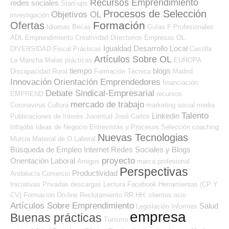
Recursos Emprendimiento
redes sociales
Start-ups
Procesos de Selección
Objetivos OL
investigación
Formación
Ofertas
Idiomas
Becas
Guías
F Profesionales
ADL
Emprendimiento
Creatividad
Directorios Empresas OL
Igualdad
Desarrollo Local
DIVERSIDAD
Fiscal
Prácticas
Castilla
Artículos Sobre OL
La Mancha
Malas prácticas
EUROPA
tiempo
blogs
Discapacidad
Rural
Formación Técnica
Madrid
Innovación
Orientación Emprendedores
financiación
Debate Sindical-Empresarial
EMPREND
recursos
mercado de trabajo
Coronavirus
Cultura
marketing
social media
Talento
Linkedin
Publicaciones de Interés
Juventud
José Carlos
Infojobs
Ideas de Negocio
Entrevistas y Procesos Selección
coaching
Nuevas Tecnologias
Murcia
Material de O.Laboral
Búsqueda de Empleo Internet
Redes Sociales y Blogs
proyecto
Orientación Laboral
Amigos
marca profesional
Perspectivas
Productividad
Andalucía
Comercio
Iniciativas Privadas
descargas
Lectura
Facebook
Herramientas (CP Y
CV)
Formación On-line
Reclutamiento RR.HH.
clientes
ocio
Artículos Sobre Emprendimiento
Salud
Legislación
Informes
empresa
Buenas prácticas
Turismo