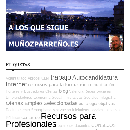
ETIQUETAS
trabajo
Autocandidatura
Voluntariado
Aprodel CLM
Internet
recursos para la formación
comunicación
blog
Portales y Buscadores Ofertas
Valencia
Redes Sociales
Emprendedores
Economía Social - Iniciativas Sociales
Infografía
Ofertas Empleo Seleccionadas
estrategia
objetivos
Reclutamiento
Smartphone
Motivación
Iniciativas Locales
Iniciativas
Recursos para
contenido
Públicas
Profesionales
CONSEJOS
opiniones
docentes