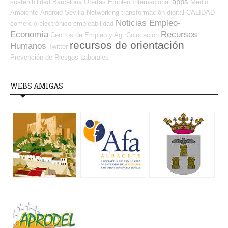
apps
sostenibilidad
Barcelona
Ofertas Empleo Internacional
Medio
Ambiente
Android
Sevilla
Networking
transformación digital
CALIDAD
Noticias Empleo-
comercio electrónico
empleabilidad
Economía
Recursos
Centros de Empleo y Ag. Colocación
recursos de orientación
Humanos
Twitter
Prevención de Riesgos Laborales
WEBS AMIGAS