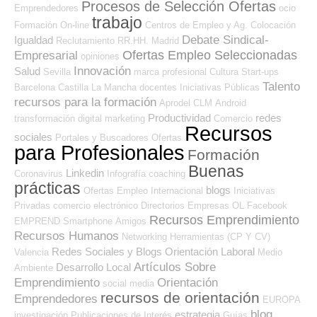
Procesos de Selección Ofertas
Emprendedores
ocio
trabajo
Formación On-line
Centros de Empleo y Ag. Colocación
Debate Sindical-
Igualdad
Reclutamiento RR.HH.
Madrid
Ofertas Empleo Seleccionadas
Empresarial
opiniones
Innovación
Salud
Sevilla
marca profesional
Cultura
Start-ups
Talento
Barcelona
Castilla La Mancha
docentes
Iniciativas Públicas
recursos para la formación
Aprodel CLM
Android
Productividad
redes
transformación digital
marketing
Comercio
Recursos
sociales
Portales y Buscadores Ofertas
para Profesionales
Formación
Buenas
Linkedin
Coronavirus
Infografía
coaching
prácticas
blogs
Ofertas Empleo Internacional
Iniciativas
Privadas
comercio electrónico
Directorios Empresas OL
Facebook
Recursos Emprendimiento
EMPREND
Smartphone
Amigos
Recursos Humanos
Networking
Herramientas (CP Y CV)
Redes Sociales y Blogs Orientación Laboral
Valencia
Medio
Artículos Sobre
Desarrollo Local
Ambiente
Emprendimiento
Orientación
social media
recursos de orientación
Emprendedores
EUROPA
blog
estrategia
investigación
Publicaciones de Interés
Guías