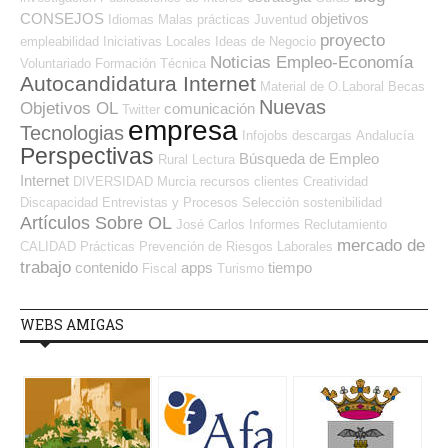
CONSEJOS
objetivos
Idiomas
Malas prácticas
Juventud
proyecto
empleabilidad
Iniciativas Locales
Ideas de Negocio
Noticias Empleo-Economía
Voluntariado
Formación Técnica
Autocandidatura Internet
Material de O.Laboral
Becas
Nuevas
Objetivos OL
comunicación
Twitter
empresa
Tecnologias
Infojobs
descargas
Andalucía
Perspectivas
Búsqueda de Empleo
Rural
Lectura
Internet
DIVERSIDAD
Murcia
recursos
clientes
Creatividad
Discapacidad
Entrevistas y Procesos Selección
sostenibilidad
Artículos Sobre OL
José Carlos
Informes
Reclutamiento
mercado de
CALIDAD
Prácticas
Prevención de Riesgos Laborales
trabajo
contenido
apps
tiempo
Fiscal
Turismo
WEBS AMIGAS