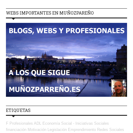
WEBS IMPORTANTES EN MUÑOZPAREÑO
ETIQUETAS
F Profesionales ADL
Economía Social - Iniciativas Sociales
financiación
Motivación
Legislación
Emprendimiento
Redes Sociales