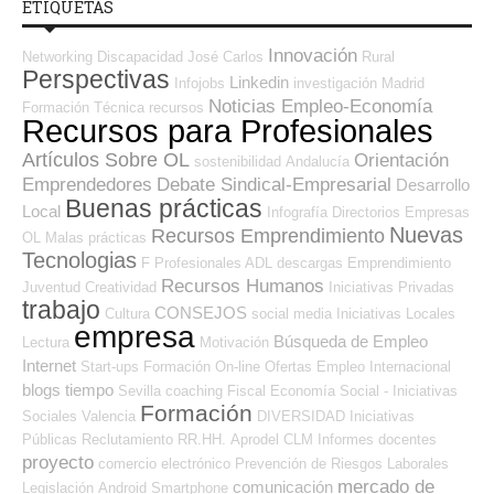
ETIQUETAS
Innovación
Networking
Discapacidad
José Carlos
Rural
Perspectivas
Linkedin
Infojobs
investigación
Madrid
Noticias Empleo-Economía
Formación Técnica
recursos
Recursos para Profesionales
Artículos Sobre OL
Orientación
sostenibilidad
Andalucía
Emprendedores
Debate Sindical-Empresarial
Desarrollo
Buenas prácticas
Local
Infografía
Directorios Empresas
Nuevas
Recursos Emprendimiento
OL
Malas prácticas
Tecnologias
F Profesionales ADL
descargas
Emprendimiento
Recursos Humanos
Juventud
Creatividad
Iniciativas Privadas
trabajo
CONSEJOS
Cultura
social media
Iniciativas Locales
empresa
Búsqueda de Empleo
Lectura
Motivación
Internet
Start-ups
Formación On-line
Ofertas Empleo Internacional
blogs
tiempo
Sevilla
coaching
Fiscal
Economía Social - Iniciativas
Formación
Sociales
Valencia
DIVERSIDAD
Iniciativas
Públicas
Reclutamiento RR.HH.
Aprodel CLM
Informes
docentes
proyecto
comercio electrónico
Prevención de Riesgos Laborales
mercado de
comunicación
Legislación
Android
Smartphone