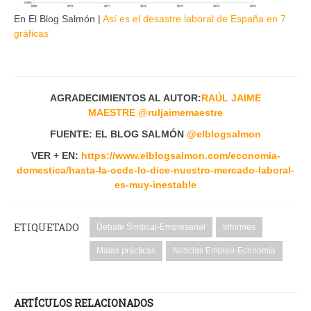
En El Blog Salmón |
Así es el desastre laboral de España en 7
gráficas
AGRADECIMIENTOS AL AUTOR:
RAÚL JAIME
MAESTRE
@ruljaimemaestre
FUENTE: EL BLOG SALMÓN
@elblogsalmon
VER + EN:
https://www.elblogsalmon.com/economia-
domestica/hasta-la-ocde-lo-dice-nuestro-mercado-laboral-
es-muy-inestable
ETIQUETADO
Debate Sindical-Empresarial
Informes
Malas prácticas
Noticias Empleo-Economía
ARTÍCULOS RELACIONADOS