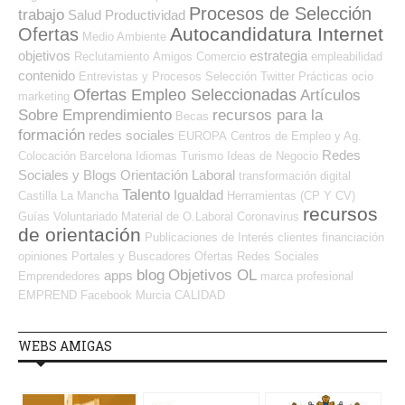
Procesos de Selección
trabajo
Salud
Productividad
Autocandidatura Internet
Ofertas
Medio Ambiente
objetivos
estrategia
Reclutamiento
Amigos
Comercio
empleabilidad
contenido
Entrevistas y Procesos Selección
Twitter
Prácticas
ocio
Ofertas Empleo Seleccionadas
Artículos
marketing
Sobre Emprendimiento
recursos para la
Becas
formación
redes sociales
EUROPA
Centros de Empleo y Ag.
Redes
Colocación
Barcelona
Idiomas
Turismo
Ideas de Negocio
Sociales y Blogs Orientación Laboral
transformación digital
Talento
Igualdad
Castilla La Mancha
Herramientas (CP Y CV)
recursos
Guías
Voluntariado
Material de O.Laboral
Coronavirus
de orientación
Publicaciones de Interés
clientes
financiación
opiniones
Portales y Buscadores Ofertas
Redes Sociales
blog
Objetivos OL
apps
Emprendedores
marca profesional
EMPREND
Facebook
Murcia
CALIDAD
WEBS AMIGAS