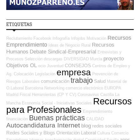
ETIQUETAS
Recursos
Reclutamiento
Facebook
Infografía
Infojobs
Motivación
Emprendimiento
Recursos
Ideas de Negocio
Rural
Humanos
Debate Sindical-Empresarial
Entrevistas y
proyecto
Procesos Selección
descargas
DIVERSIDAD
Murcia
Objetivos OL
CONSEJOS
ocio
Juventud
Centros de Empleo y
empresa
Ag. Colocación
Legislación
Prevención de
trabajo
comunicación
Salud
Riesgos Laborales
Material de
O.Laboral
Barcelona
Networking
comercio electrónico
EUROPA
Madrid
Fiscal
Herramientas (CP Y CV)
Coronavirus
Castilla La
Recursos
Mancha
Economía Social - Iniciativas Sociales
para Profesionales
Emprendimiento
Buenas prácticas
financiación
CALIDAD
Autocandidatura Internet
blog
redes sociales
Redes Sociales y Blogs Orientación Laboral
Cultura
Comercio
apps
Smartphone
Idiomas
transformación digital
Creatividad
Sevilla