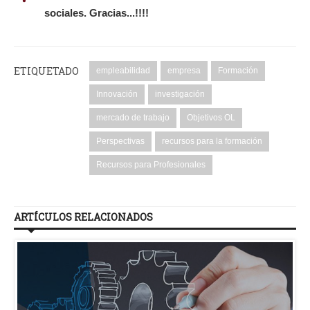
sociales. Gracias...!!!!
ETIQUETADO
empleabilidad
empresa
Formación
Innovación
investigación
mercado de trabajo
Objetivos OL
Perspectivas
recursos para la formación
Recursos para Profesionales
ARTÍCULOS RELACIONADOS