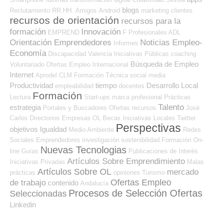
blogs
Reclutamiento RR.HH.
Amigos
Android
marketing
clientes
recursos de orientación
recursos para la
formación
Innovación
EMPREND
F Profesionales ADL
Orientación Emprendedores
Noticias Empleo-
Informes
Economía
Discapacidad
Valencia
Iniciativas Públicas
coaching
Búsqueda de Empleo
Voluntariado
Ofertas Empleo Internacional
Internet
Aprodel CLM
Formación Técnica
social media
Productividad
tiempo
Desarrollo Local
empleabilidad
docentes
Formación
Lectura
Start-ups
marca profesional
Prácticas
Talento
estrategia
Portales y Buscadores Ofertas
recursos
José
Carlos
Directorios Empresas OL
Becas
Iniciativas Locales
Twitter
Perspectivas
objetivos
Igualdad
Medio Ambiente
Redes
Sociales Emprendedores
investigación
sostenibilidad
Formación On-
Nuevas Tecnologias
line
Guías
Publicaciones de Interés
Artículos Sobre Emprendimiento
Iniciativas Privadas
Malas
Artículos Sobre OL
mercado
prácticas
opiniones
Turismo
Ofertas Empleo
de trabajo
contenido
Andalucía
Procesos de Selección Ofertas
Seleccionadas
Linkedin