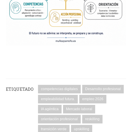
ETIQUETADO
competencias digitales
Desarrollo profesional
empleabilidad futura.
empleo 2026
IA agéntica
Mercado laboral
orientación profesional
reskilling
transición verde
upskilling