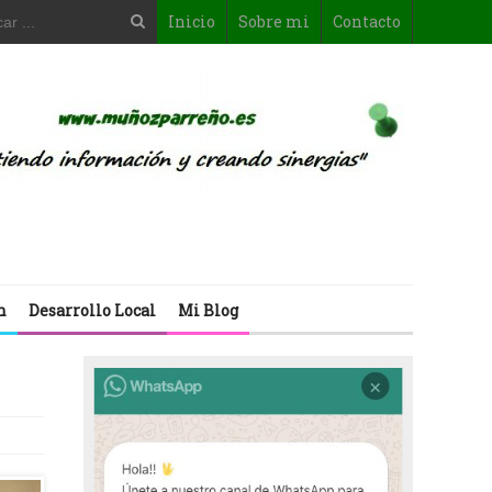
Inicio
Sobre mi
Contacto
n
Desarrollo Local
Mi Blog