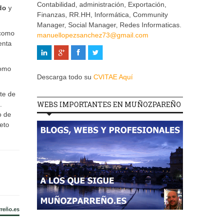
Contabilidad, administración, Exportación,
do
y
Finanzas, RR.HH, Informática, Community
Manager, Social Manager, Redes Informaticas.
 como
manuellopezsanchez73@gmail.com
enta
como
Descarga todo su
CVITAE Aquí
te de
WEBS IMPORTANTES EN MUÑOZPAREÑO
.
o de
eto
rreño.es