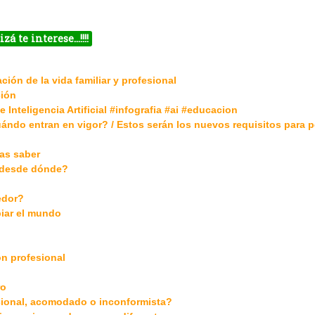
izá te interese…!!!!
ción de la vida familiar y profesional
ción
Inteligencia Artificial #infografia #ai #educacion
ndo entran en vigor? / Estos serán los nuevos requisitos para p
tas saber
 ¿desde dónde?
edor?
biar el mundo
n profesional
ro
cional, acomodado o inconformista?