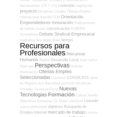
contenido
Herramientas (CP Y CV)
Legislación
proyecto
Iniciativas Locales
Ofertas Empleo
Orientación
Internacional
Aprodel CLM
Emprendedores
Innovación
Publicaciones
comunicación
de Interés
Guías
EUROPA
Debate Sindical-Empresarial
Smartphone
tiempo
marketing
descargas
Rural
Recursos para
Profesionales
Recursos
Humanos
Desarrollo Local
Madrid
José Carlos
Perspectivas
Start-ups
Android
Ofertas Empleo
financiación
Seleccionadas
CONSEJOS
Comercio
Ideas
de Negocio
ocio
Barcelona
recursos
Iniciativas
Nuevas
Privadas
Juventud
Fiscal
Formación
Tecnologias
Cultura
Sevilla
Linkedin
Directorios Empresas OL
Malas prácticas
objetivos
Búsqueda de
marca profesional
mercado de trabajo
Empleo Internet
Lectura