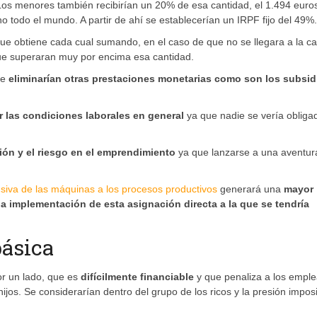
Los menores también recibirían un 20% de esa cantidad, el 1.494 euros
 todo el mundo. A partir de ahí se establecerían un IRPF fijo del 49%.
que obtiene cada cual sumando, en el caso de que no se llegara a la c
que superaran muy por encima esa cantidad.
se
eliminarían otras prestaciones monetarias como son los subsid
r las condiciones laborales en general
ya que nadie se vería obliga
ión y el riesgo en el emprendimiento
ya que lanzarse a una aventur
ensiva de las máquinas a los procesos productivos
generará una
mayor
á la implementación de esta asignación directa a la que se tendría
básica
or un lado, que es
difícilmente financiable
y que penaliza a los empl
os. Se considerarían dentro del grupo de los ricos y la presión imposi