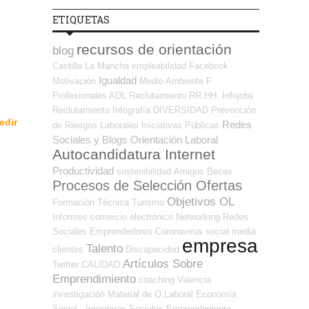
ETIQUETAS
recursos de orientación
blog
Castilla La Mancha
empleabilidad
Facebook
Igualdad
Motivación
Medio Ambiente
F
Profesionales ADL
Reclutamiento RR.HH.
Infojobs
Reclutamiento
Infografía
DIVERSIDAD
Prevención
edir
Redes
de Riesgos Laborales
Iniciativas Públicas
Sociales y Blogs Orientación Laboral
Autocandidatura Internet
Productividad
sostenibilidad
Amigos
Becas
Procesos de Selección Ofertas
Objetivos OL
Formación Técnica
Turismo
Informes
comercio electrónico
Networking
Redes
Sociales Emprendedores
Coronavirus
social media
empresa
Talento
clientes
Discapacidad
Artículos Sobre
Twitter
CALIDAD
Emprendimiento
coaching
Valencia
investigación
Material de O.Laboral
Economía
Social - Iniciativas Sociales
Emprendimiento