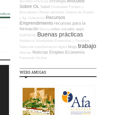
Artículos
estrategia
docentes
Prácticas
Sobre OL
Salud
Creatividad
Portales y
Buscadores Ofertas
opiniones
Centros de Empleo
rreño.es
Recursos
y Ag. Colocación
Emprendimiento
recursos para la
formación
redes sociales
apps
Murcia
Buenas prácticas
EMPREND
Andalucía
Voluntariado
Entrevistas y Procesos
trabajo
blogs
Selección
transformación digital
Noticias Empleo-Economía
Idiomas
Formación On-line
WEBS AMIGAS