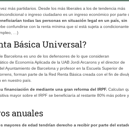
vez más partidarios. Desde los más liberales a los de tendencia más
 incondicional o ingreso ciudadano es un ingreso económico por parte 
eneficiarían todas las personas en situación legal en un país, sin
ebe confundirse con la renta mínima que sí está sujeta a condicionant
sempleo, …)
nta Básica Universal?
de Barcelona es uno de los defensores de lo que consideran
rático de Economía Aplicada de la UAB Jordi Arcarons y el director de
 del Ayuntamiento de Barcelona y profesor en la Escuela Superior de
rrens, forman parte de la Red Renta Básica creada con el fin de divul
 en nuestro país.
su financiación de mediante una gran reforma del IRPF.
Calculan qu
tiva mayor sobre el IRPF se beneficiaría al restante 80% más pobre y
ros anuales
s mayores de edad tendrían derecho a recibir por parte del estad