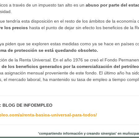
icos a través de un impuesto tan alto es un
abuso por parte del esta
sidad.
ue tendría esta disposición en el resto de los ámbitos de la economía
e los precios
hasta el punto de dejar sin efecto los beneficios de la R
 ya piden que se exploren estas medidas como ya se hace en países 
tema de protección se está quedando obsoleto.
ción de la Renta Universal. En el año 1976 se creó el Fondo Permanen
te de los beneficios generados por la comercialización del petróleo
a asignación mensual proveniente de este fondo. El último año ha sid
s, el mercado laboral, ha mantenido su tasa de empleo a tiempo compl
: BLOG DE INFOEMPLEO
pleo.com/a/renta-basica-universal-para-todos/
'compartiendo información y creando sinergias' en muñozpa