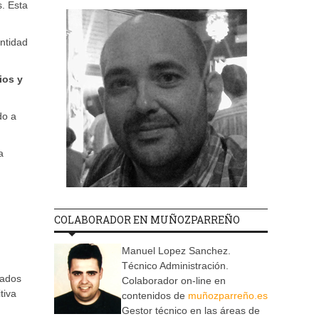
. Esta
antidad
ios y
do a
a
COLABORADOR EN MUÑOZPARREÑO
Manuel Lopez Sanchez.
Técnico Administración.
eados
Colaborador on-line en
tiva
contenidos de
muñozparreño.es
Gestor técnico en las áreas de