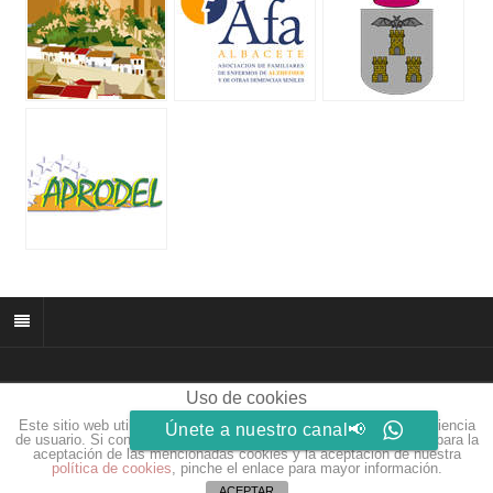
Uso de cookies
© 2026 muñozparreño.es | Creative commons.
Este sitio web utiliza cookies para que usted tenga la mejor experiencia
Únete a nuestro canal📢
Web by
Eidosdesarrolloweb.com
de usuario. Si continúa navegando está dando su consentimiento para la
aceptación de las mencionadas cookies y la aceptación de nuestra
política de cookies
, pinche el enlace para mayor información.
ACEPTAR