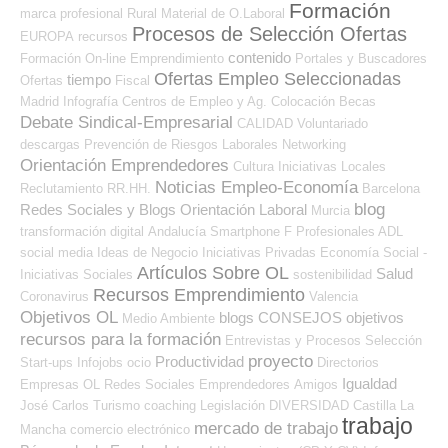
Formación
marca profesional
Rural
Material de O.Laboral
Procesos de Selección Ofertas
EUROPA
recursos
contenido
Formación On-line
Emprendimiento
Portales y Buscadores
Ofertas Empleo Seleccionadas
tiempo
Ofertas
Fiscal
Madrid
Infografía
Centros de Empleo y Ag. Colocación
Becas
Debate Sindical-Empresarial
CALIDAD
Voluntariado
descargas
Prevención de Riesgos Laborales
Networking
Orientación Emprendedores
Cultura
Iniciativas Locales
Noticias Empleo-Economía
Reclutamiento RR.HH.
Barcelona
blog
Redes Sociales y Blogs Orientación Laboral
Murcia
transformación digital
Andalucía
Smartphone
F Profesionales ADL
social media
Ideas de Negocio
Iniciativas Privadas
Economía Social -
Artículos Sobre OL
Salud
Iniciativas Sociales
sostenibilidad
Recursos Emprendimiento
Coronavirus
Valencia
Objetivos OL
blogs
CONSEJOS
objetivos
Medio Ambiente
recursos para la formación
Entrevistas y Procesos Selección
proyecto
Productividad
Start-ups
Infojobs
ocio
Directorios
Igualdad
Empresas OL
Redes Sociales Emprendedores
Amigos
José Carlos
Turismo
coaching
Legislación
DIVERSIDAD
Castilla La
trabajo
mercado de trabajo
Mancha
comercio electrónico