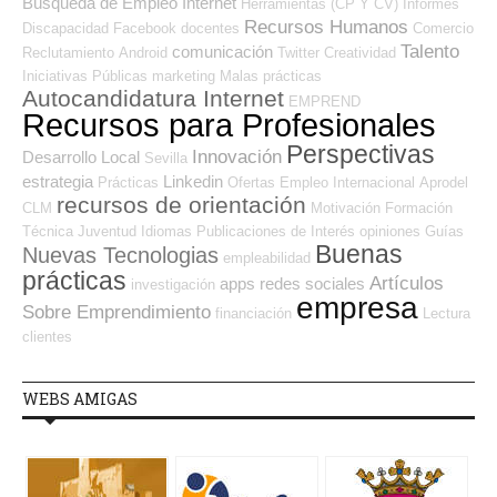
Búsqueda de Empleo Internet
Herramientas (CP Y CV)
Informes
Recursos Humanos
Discapacidad
Facebook
docentes
Comercio
Talento
comunicación
Reclutamiento
Android
Twitter
Creatividad
Iniciativas Públicas
marketing
Malas prácticas
Autocandidatura Internet
EMPREND
Recursos para Profesionales
Perspectivas
Innovación
Desarrollo Local
Sevilla
estrategia
Linkedin
Prácticas
Ofertas Empleo Internacional
Aprodel
recursos de orientación
CLM
Motivación
Formación
Técnica
Juventud
Idiomas
Publicaciones de Interés
opiniones
Guías
Buenas
Nuevas Tecnologias
empleabilidad
prácticas
Artículos
apps
redes sociales
investigación
empresa
Sobre Emprendimiento
financiación
Lectura
clientes
WEBS AMIGAS