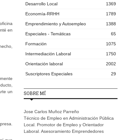
Desarrollo Local
1369
Economía-RRHH
1789
ficina
Emprendimiento y Autoempleo
1388
enté en
Especiales - Temáticas
65
Formación
1075
hecho,
Intermediación Laboral
1750
Orientación laboral
2002
Suscriptores Especiales
29
camente
oducto,
arte un
SOBRE MÍ
Jose Carlos Muñoz Parreño
Técnico de Empleo en Administración Pública
mpresa.
Local. Promotor de Empleo y Orientador
Laboral. Asesoramiento Emprendedores