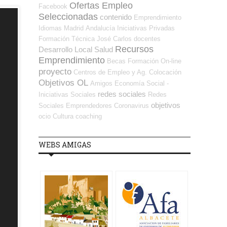
Ofertas Empleo
Facebook
Seleccionadas
contenido
Emprendimiento
Idiomas
Madrid
Andalucía
Iniciativas Privadas
Formación Técnica
José Carlos
docentes
Recursos
Desarrollo Local
Salud
Emprendimiento
Becas
Formación On-line
proyecto
Centros de Empleo y Ag. Colocación
Objetivos OL
Amigos
Economía Social -
redes sociales
Iniciativas Sociales
Redes
objetivos
Sociales Emprendedores
Coronavirus
ocio
Cultura
coaching
WEBS AMIGAS