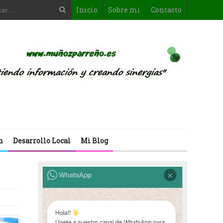
Inicio
Sobre mi
Contacto
n
Desarrollo Local
Mi Blog