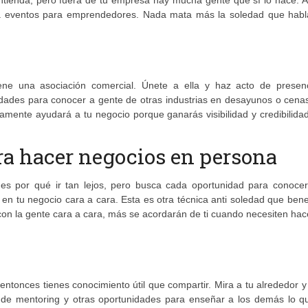
ntienda, pero fuera de tu empresa hay mucha gente que sí lo hace. A
a eventos para emprendedores. Nada mata más la soledad que habl
iene una asociación comercial. Únete a ella y haz acto de presen
idades para conocer a gente de otras industrias en desayunos o cena
tamente ayudará a tu negocio porque ganarás visibilidad y credibilida
ra hacer negocios en persona
nes por qué ir tan lejos, pero busca cada oportunidad para conocer
 tu negocio cara a cara. Esta es otra técnica anti soledad que bene
on la gente cara a cara, más se acordarán de ti cuando necesiten hac
entonces tienes conocimiento útil que compartir. Mira a tu alrededor 
as de mentoring y otras oportunidades para enseñar a los demás lo q