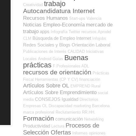
trabajo
Creatividad
Autocandidatura Internet
Recursos Humanos
Start-ups
Valencia
Noticias Empleo-Economía
mercado de
trabajo
apps
Infografía
Twitter
recursos
Aprodel
Búsqueda de Empleo Internet
CLM
Infojobs
Redes Sociales y Blogs Orientación Laboral
Publicaciones de Interés
CALIDAD
Iniciativas
Buenas
Locales
Android
Guías
prácticas
F Profesionales ADL
recursos de orientación
Prácticas
Fiscal
Herramientas (CP Y CV)
financiación
Artículos Sobre OL
EMPREND
Rural
Artículos Sobre Emprendimiento
social
CONSEJOS
Igualdad
media
Directorios
Empresas OL
Discapacidad
marketing
Barcelona
marca profesional
Reclutamiento RR.HH.
Formación
comunicación
Networking
Procesos de
Productividad
Lectura
Selección Ofertas
Informes
opiniones