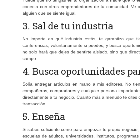
Puede que no tengas en tu organización a nadie que lo e
conecta con otros emprendedores de tu comunidad. Ve 
alguien que se siente igual.
3. Sal de tu industria
No importa en qué industria estás, te garantizo que t
conferencias, voluntariamente si puedes, y busca oportun
no solo hará que dejes de sentirte aislado, sino que direc
campo.
4. Busca oportunidades pa
Solía entregar artículos en mano a mis editores. No tie
compañeros, compradores y cualquier persona importante en
directamente a tu negocio. Cuanto más a menudo te cites c
transacción.
5. Enseña
Si sabes suficiente como para empezar tu propio negocio, 
escuelas de adultos, universidades, institutos, program