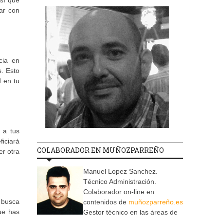
sí que
ar con
cia en
s. Esto
d en tu
 a tus
ficiará
COLABORADOR EN MUÑOZPARREÑO
er otra
Manuel Lopez Sanchez.
Técnico Administración.
Colaborador on-line en
y busca
contenidos de
muñozparreño.es
ue has
Gestor técnico en las áreas de