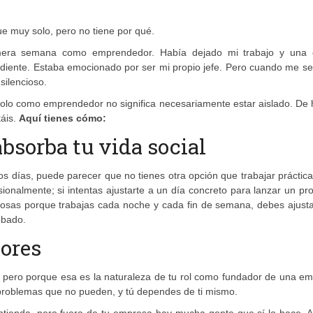
e muy solo, pero no tiene por qué.
era semana como emprendedor. Había dejado mi trabajo y una o
ndiente. Estaba emocionado por ser mi propio jefe. Pero cuando me s
ilencioso.
olo como emprendedor no significa necesariamente estar aislado. De 
táis.
Aquí tienes cómo:
absorba tu vida social
os días, puede parecer que no tienes otra opción que trabajar prácti
ionalmente; si intentas ajustarte a un día concreto para lanzar un pr
 cosas porque trabajas cada noche y cada fin de semana, debes ajust
obado.
dores
, pero porque esa es la naturaleza de tu rol como fundador de una e
 problemas que no pueden, y tú dependes de ti mismo.