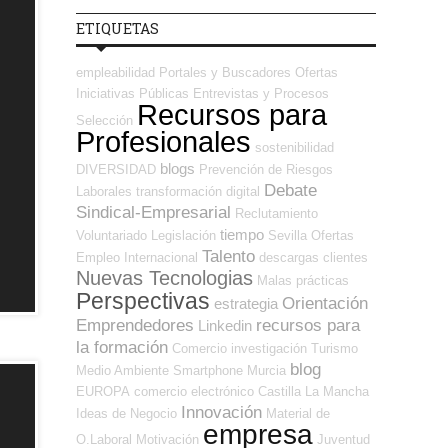
ETIQUETAS
empleabilidad
Portales y Buscadores Ofertas
Iniciativas Públicas
Entrevistas y Procesos
Recursos para
Selección
Profesionales
sostenibilidad
blogs
DIVERSIDAD
Prevención de Riesgos
Debate
Laborales
transformación digital
Sindical-Empresarial
Reclutamiento
tiempo
Voluntariado
Legislación
Sevilla
Ofertas
Talento
Empleo Internacional
descargas
clientes
Nuevas Tecnologias
Malas prácticas
Perspectivas
Orientación
estrategia
Emprendedores
recursos para
Linkedin
la formación
Comercio
investigación
Turismo
blog
Medio Ambiente
Smartphone
Murcia
EUROPA
comercio electrónico
Castilla La Mancha
Innovación
Ideas de Negocio
Material de
empresa
O.Laboral
Motivación
Juventud