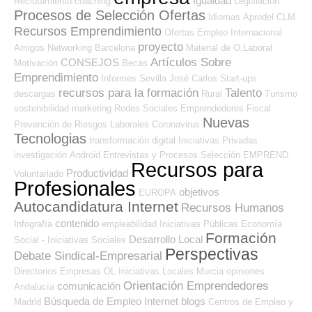
Igualdad
Reclutamiento
coaching
Legislación
Procesos de Selección Ofertas
Idiomas
Aprodel CLM
Recursos Emprendimiento
Ofertas Empleo Internacional
proyecto
Amigos
Networking
Barcelona
Material de O.Laboral
Artículos Sobre
CONSEJOS
Motivación
Becas
Emprendimiento
Informes
Sevilla
José Carlos
Start-ups
recursos para la formación
Talento
descargas
Rural
Turismo
sostenibilidad
marketing
Redes Sociales Emprendedores
Fiscal
Nuevas
Prevención de Riesgos Laborales
Coronavirus
Tecnologias
transformación digital
Iniciativas Privadas
investigación
Android
Entrevistas y Procesos Selección
EMPREND
Recursos para
Productividad
Voluntariado
Profesionales
objetivos
EUROPA
Autocandidatura Internet
Recursos Humanos
contenido
Infografía
empleabilidad
Iniciativas Públicas
Economía
Formación
Desarrollo Local
Social - Iniciativas Sociales
Perspectivas
Debate Sindical-Empresarial
Directorios Empresas OL
Iniciativas Locales
Murcia
opiniones
Orientación Emprendedores
comunicación
Andalucía
Búsqueda de Empleo Internet
blogs
Madrid
Centros de Empleo y