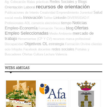
Redes Sociales y Blogs
Ag. Colocación
Malas prácticas
recursos de orientación
Orientación Laboral
Salud
Publicaciones de Interés
Creatividad
Emprendimiento
Juventud
Innovación
Linkedin
social media
Twitter
DIVERSIDAD
F
Noticias
tiempo
Profesionales ADL
comercio electrónico
Ofertas
Empleo-Economía
blog
Formación Técnica
Empleo Seleccionadas
mercado de
Medio Ambiente
trabajo
Herramientas (CP Y CV)
recursos
marca profesional
Objetivos OL
estrategia
Discapacidad
Formación On-line
clientes
redes sociales
ocio
Infojobs
Facebook
docentes
Portales y
Buscadores Ofertas
Cultura
Lectura
Valencia
WEBS AMIGAS