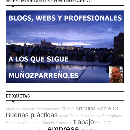
WEBS IMPORTANTES EN MUÑOZPAREÑO
ETIQUETAS
Artículos Sobre OL
Ideas de Negocio
Reclutamiento RR.HH.
Buenas prácticas
apps
Guías
financiación
Smartphone
trabajo
Prácticas
Castilla La Mancha
Comercio
CALIDAD
empresa