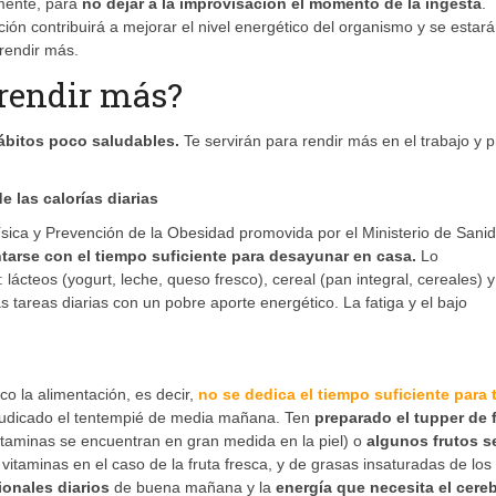
mente, para
no dejar a la improvisación el momento de la ingesta
.
n contribuirá a mejorar el nivel energético del organismo y se estará
 rendir más.
 rendir más?
hábitos poco saludables.
Te servirán para rendir más en el trabajo y 
e las calorías diarias
ísica y Prevención de la Obesidad promovida por el Ministerio de Sani
ntarse con el tiempo suficiente para desayunar en casa.
Lo
cteos (yogurt, leche, queso fresco), cereal (pan integral, cereales) y 
s tareas diarias con un pobre aporte energético. La fatiga y el bajo
co la alimentación, es decir,
no se dedica el tiempo suficiente para
rjudicado el tentempié de media mañana. Ten
preparado el tupper de 
s vitaminas se encuentran en gran medida en la piel) o
algunos frutos s
 vitaminas en el caso de la fruta fresca, y de grasas insaturadas de los 
ionales diarios
de buena mañana y la
energía que necesita el cere