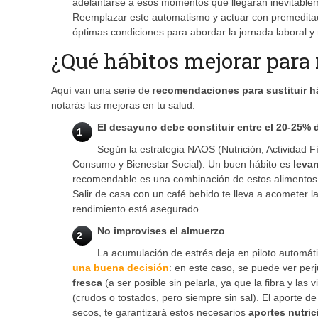
adelantarse a esos momentos que llegarán inevitable
Reemplazar este automatismo y actuar con premeditació
óptimas condiciones para abordar la jornada laboral y
¿Qué hábitos mejorar para
Aquí van una serie de r
ecomendaciones para
sustituir 
notarás las mejoras en tu salud.
El desayuno debe constituir entre el 20-25% d
1
Según la estrategia NAOS (Nutrición, Actividad F
Consumo y Bienestar Social). Un buen hábito es
leva
recomendable es una combinación de estos alimentos: lá
Salir de casa con un café bebido te lleva a acometer la
rendimiento está asegurado.
No improvises el almuerzo
2
La acumulación de estrés deja en piloto automáti
una buena decisión
: en este caso, se puede ver pe
fresca
(a ser posible sin pelarla, ya que la fibra y la
(crudos o tostados, pero siempre sin sal). El aporte de
secos, te garantizará estos necesarios
aportes nutric