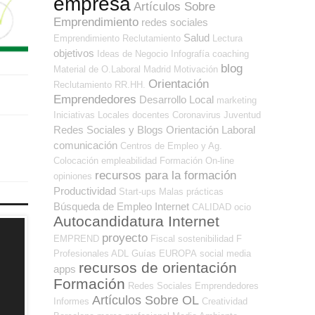
empresa
Artículos Sobre
Emprendimiento
redes sociales
Salud
Emprendimiento
Reclutamiento
Lectura
objetivos
Ideas de Negocio
Infografía
coaching
blog
Material de O.Laboral
Madrid
Motivación
Orientación
Reclutamiento RR.HH.
Emprendedores
Desarrollo Local
marketing
Iniciativas Locales
docentes
Coronavirus
Juventud
Redes Sociales y Blogs Orientación Laboral
comunicación
Centros de Empleo y Ag.
Colocación
empleabilidad
Formación On-line
recursos para la formación
opiniones
Productividad
Start-ups
Malas prácticas
Búsqueda de Empleo Internet
CALIDAD
ocio
Autocandidatura Internet
proyecto
EMPREND
Fiscal
sostenibilidad
F
Profesionales ADL
Guías
EUROPA
social media
recursos de orientación
apps
Formación
Redes Sociales Emprendedores
Artículos Sobre OL
Informes
Creatividad