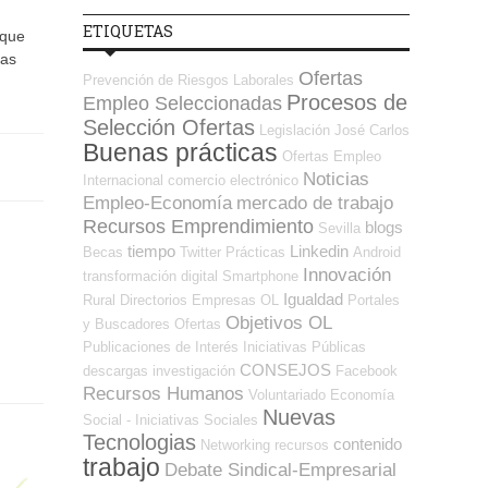
ETIQUETAS
 que
las
Ofertas
Prevención de Riesgos Laborales
Procesos de
Empleo Seleccionadas
Selección Ofertas
Legislación
José Carlos
Buenas prácticas
Ofertas Empleo
Noticias
Internacional
comercio electrónico
Empleo-Economía
mercado de trabajo
Recursos Emprendimiento
blogs
Sevilla
tiempo
Linkedin
Becas
Twitter
Prácticas
Android
Innovación
transformación digital
Smartphone
Igualdad
Rural
Directorios Empresas OL
Portales
Objetivos OL
y Buscadores Ofertas
Publicaciones de Interés
Iniciativas Públicas
CONSEJOS
descargas
investigación
Facebook
Recursos Humanos
Voluntariado
Economía
Nuevas
Social - Iniciativas Sociales
Tecnologias
contenido
Networking
recursos
trabajo
Debate Sindical-Empresarial