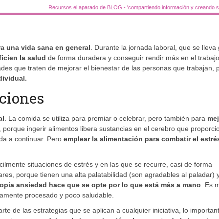
Recursos el aparado de BLOG - 'compartiendo información y creando si
ra una vida sana en general
. Durante la jornada laboral, que se lleva
icien la salud
de forma duradera y conseguir rendir más en el trabajo
es que traten de mejorar el bienestar de las personas que trabajan, 
dividual.
ciones
al
. La comida se utiliza para premiar o celebrar, pero también para
mej
 porque ingerir alimentos libera sustancias en el cerebro que proporc
uda a continuar. Pero
emplear la alimentación para combatir el estrés
ilmente situaciones de estrés y en las que se recurre, casi de forma
res, porque tienen una alta palatabilidad (son agradables al paladar) 
propia ansiedad hace que se opte por lo que está más a mano
. Es 
amente procesado y poco saludable.
e de las estrategias que se aplican a cualquier iniciativa, lo importan