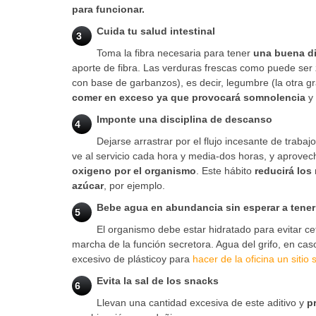
para funcionar.
Cuida tu salud intestinal
3
Toma la fibra necesaria para tener
una buena di
aporte de fibra. Las verduras frescas como puede ser
con base de garbanzos), es decir, legumbre (la otra g
comer en exceso ya que provocará somnolencia
y 
Imponte una disciplina de descanso
4
Dejarse arrastrar por el flujo incesante de traba
ve al servicio cada hora y media-dos horas, y aprove
oxigeno por el organismo
. Este hábito
reducirá los
azúcar
, por ejemplo.
Bebe agua en abundancia sin esperar a tener
5
El organismo debe estar hidratado para evitar ce
marcha de la función secretora. Agua del grifo, en ca
excesivo de plásticoy para
hacer de la oficina un sitio
Evita la
sal de los snacks
6
Llevan una cantidad excesiva de este aditivo y
p