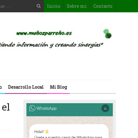
Inicio
Sobre mi
Contacto
n
Desarrollo Local
Mi Blog
 el