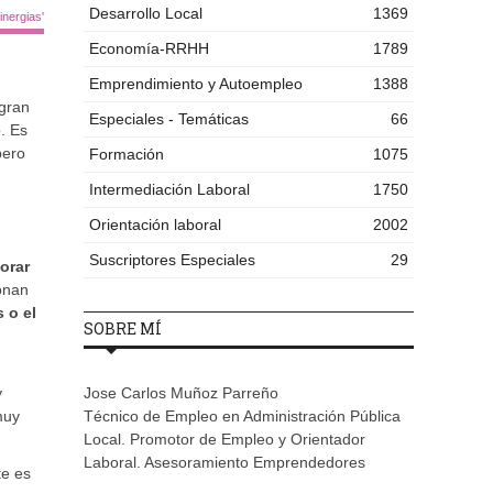
Desarrollo Local
1369
nergias'
Economía-RRHH
1789
Emprendimiento y Autoempleo
1388
 gran
Especiales - Temáticas
66
. Es
pero
Formación
1075
Intermediación Laboral
1750
Orientación laboral
2002
Suscriptores Especiales
29
orar
ionan
 o el
SOBRE MÍ
y
Jose Carlos Muñoz Parreño
muy
Técnico de Empleo en Administración Pública
Local. Promotor de Empleo y Orientador
Laboral. Asesoramiento Emprendedores
te es