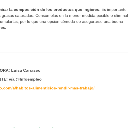
mirar la composición de los productos que ingieres
. Es importante
las grasas saturadas. Consúmelas en la menor medida posible o elimína
acumularlas, por lo que una opción cómoda de asegurarse una buena
les.
ORA: Luisa Carrasco
TE: vía @Infoempleo
o.com/a/habitos-alimenticios-rendir-mas-trabajo/