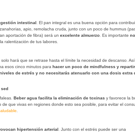
gestión intestinal
. El pan integral es una buena opción para contribui
 zanahorias, apio, remolacha cruda, junto con un poco de hummus (pa
ran aportación de fibra) será un
excelente almuerzo
. Es importante
n
la ralentización de tus labores.
jo solo hará que se retrase hasta el límite la necesidad de descanso. As
cha esos cinco minutos para
hacer un poco de mindfulness y repartir
 niveles de estrés y no necesitarás atenuarlo con una dosis extra 
 sed
faleas.
Beber agua facilita la eliminación de toxinas
y favorece la 
so de que vivas en regiones donde esto sea posible, para evitar el con
 saludable
.
rovocan hipertensión arterial
. Junto con el estrés puede ser una