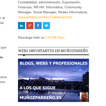
Contabilidad, administración, Exportación,
Finanzas, RR.HH, Informática, Community
Manager, Social Manager, Redes Informaticas.
manuellopezsanchez73@gmail.com
r al
sta
o
Descarga todo su
CVITAE Aquí
í que
WEBS IMPORTANTES EN MUÑOZPAREÑO
de
buena
sumo