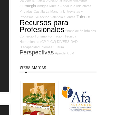
Barcelona
marca profesional
Medio Ambiente
estrategia
Amigos
Murcia
Andalucía
Iniciativas
Privadas
Castilla La Mancha
Entrevistas y
Talento
Procesos Selección
Valencia
clientes
Recursos para
Profesionales
financiación
Infojobs
Comercio
Turismo
Formación Técnica
Herramientas (CP Y CV)
DIVERSIDAD
Discapacidad
Idiomas
Cultura
Perspectivas
Aprodel CLM
WEBS AMIGAS