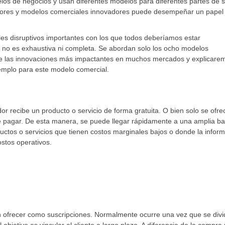
s de negocios y usan diferentes modelos para diferentes partes de 
dores y modelos comerciales innovadores puede desempeñar un papel
es disruptivos importantes con los que todos deberíamos estar
os no es exhaustiva ni completa. Se abordan solo los ocho modelos
de las innovaciones más impactantes en muchos mercados y explicare
mplo para este modelo comercial.
r recibe un producto o servicio de forma gratuita. O bien solo se ofre
be pagar. De esta manera, se puede llegar rápidamente a una amplia b
uctos o servicios que tienen costos marginales bajos o donde la infor
ostos operativos.
 ofrecer como suscripciones. Normalmente ocurre una vez que se divi