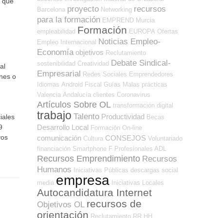
a que
proyecto
recursos
Barcelona
Networking
para la formación
EMPREND
Murcia
Formación
empleabilidad
EUROPA
Ofertas
Noticias Empleo-
Empleo Internacional
Economía
objetivos
Reclutamiento
Debate Sindical-
sostenibilidad
Creatividad
al
Empresarial
Redes Sociales Emprendedores
enes o
Idiomas
Android
Fiscal
Guías
Malas prácticas
Valencia
Andalucía
clientes
Coronavirus
Artículos Sobre OL
transformación digital
trabajo
Talento
Productividad
iales
Becas
Desarrollo Local
9
Formación On-line
vos
comunicación
CONSEJOS
Cultura
Voluntariado
financiación
Smartphone
F Profesionales ADL
Recursos Emprendimiento
Recursos
Humanos
Iniciativas Públicas
descargas
social
empresa
media
Iniciativas Locales
Autocandidatura Internet
recursos de
Objetivos OL
orientación
Reclutamiento RR.HH.