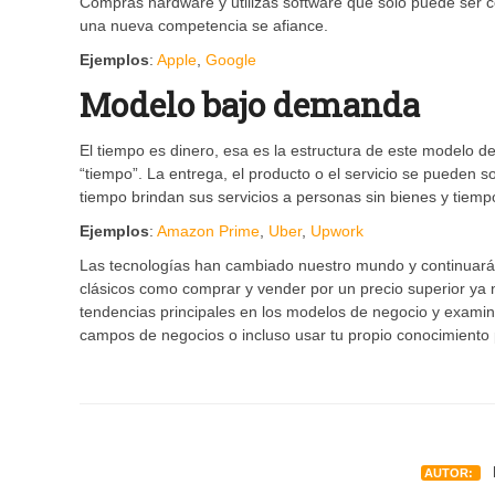
Compras hardware y utilizas software que solo puede ser co
una nueva competencia se afiance.
Ejemplos
:
Apple
,
Google
Modelo bajo demanda
El tiempo es dinero, esa es la estructura de este modelo 
“tiempo”. La entrega, el producto o el servicio se pueden
tiempo brindan sus servicios a personas sin bienes y tiemp
Ejemplos
:
Amazon Prime
,
Uber
,
Upwork
Las tecnologías han cambiado nuestro mundo y continuará
clásicos como comprar y vender por un precio superior ya no
tendencias principales en los modelos de negocio y examina
campos de negocios o incluso usar tu propio conocimiento p
R
AUTOR: