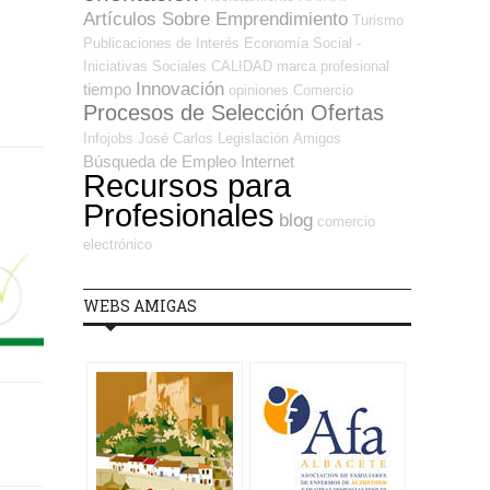
Artículos Sobre Emprendimiento
Turismo
Publicaciones de Interés
Economía Social -
Iniciativas Sociales
CALIDAD
marca profesional
Innovación
tiempo
opiniones
Comercio
Procesos de Selección Ofertas
Infojobs
José Carlos
Legislación
Amigos
Búsqueda de Empleo Internet
Recursos para
Profesionales
blog
comercio
electrónico
WEBS AMIGAS