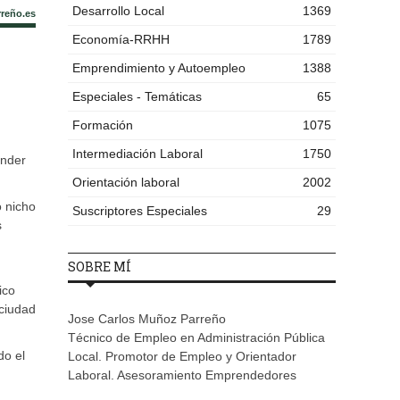
Desarrollo Local
1369
rreño.es
Economía-RRHH
1789
Emprendimiento y Autoempleo
1388
Especiales - Temáticas
65
Formación
1075
Intermediación Laboral
1750
ender
Orientación laboral
2002
o nicho
Suscriptores Especiales
29
s
SOBRE MÍ
ico
 ciudad
Jose Carlos Muñoz Parreño
Técnico de Empleo en Administración Pública
do el
Local. Promotor de Empleo y Orientador
Laboral. Asesoramiento Emprendedores