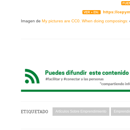
FUE
https://cepy
VER + EN:
Imagen de
My pictures are CC0. When doing composings:
ETIQUETADO
Artículos Sobre Emprendimiento
Emprendi