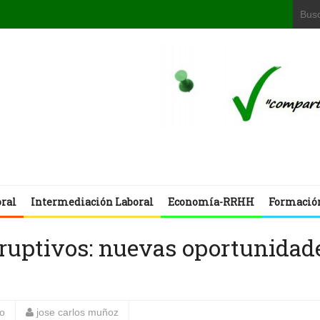
oral
Intermediación Laboral
Economía-RRHH
Formació
sruptivos: nuevas oportunidad
o
jose carlos muñoz