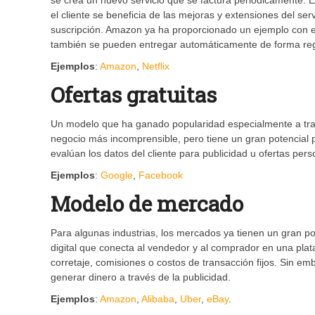
se crea un nuevo servicio que se factura periódicamente. El 
el cliente se beneficia de las mejoras y extensiones del se
suscripción. Amazon ya ha proporcionado un ejemplo con e
también se pueden entregar automáticamente de forma reg
Ejemplos
:
Amazon
,
Netflix
Ofertas gratuitas
Un modelo que ha ganado popularidad especialmente a tra
negocio más incomprensible, pero tiene un gran potencial
evalúan los datos del cliente para publicidad u ofertas per
Ejemplos
:
Google
,
Facebook
Modelo de mercado
Para algunas industrias, los mercados ya tienen un gran po
digital que conecta al vendedor y al comprador en una pla
corretaje, comisiones o costos de transacción fijos. Sin em
generar dinero a través de la publicidad.
Ejemplos
:
Amazon
,
Alibaba
,
Uber
,
eBay
.