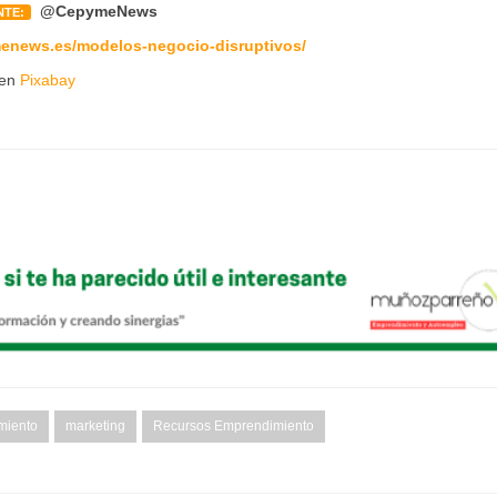
@CepymeNews
NTE:
menews.es/modelos-negocio-disruptivos/
en
Pixabay
miento
marketing
Recursos Emprendimiento