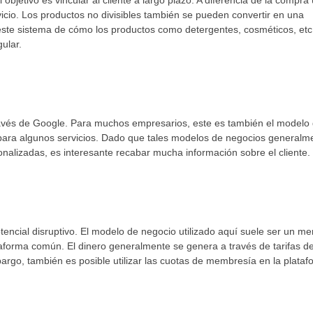
objetivo es vincular al cliente a largo plazo. A diferencia de la compra 
rvicio. Los productos no divisibles también se pueden convertir en una
ste sistema de cómo los productos como detergentes, cosméticos, etc
ular.
vés de Google. Para muchos empresarios, este es también el modelo
 para algunos servicios. Dado que tales modelos de negocios generalm
sonalizadas, es interesante recabar mucha información sobre el cliente.
tencial disruptivo. El modelo de negocio utilizado aquí suele ser un m
taforma común. El dinero generalmente se genera a través de tarifas d
bargo, también es posible utilizar las cuotas de membresía en la plataf