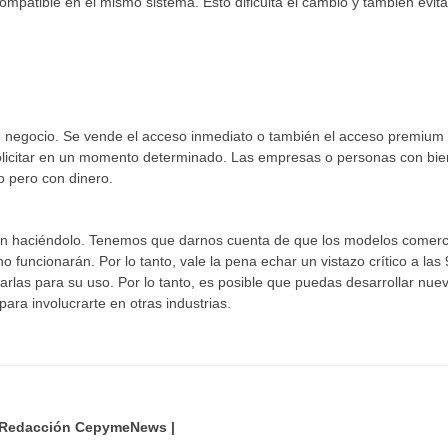
mpatible en el mismo sistema. Esto dificulta el cambio y también evit
de negocio. Se vende el acceso inmediato o también el acceso premium 
 solicitar en un momento determinado. Las empresas o personas con bi
o pero con dinero.
n haciéndolo. Tenemos que darnos cuenta de que los modelos comerc
 funcionarán. Por lo tanto, vale la pena echar un vistazo crítico a las 
rlas para su uso. Por lo tanto, es posible que puedas desarrollar nue
ara involucrarte en otras industrias.
edacción CepymeNews |