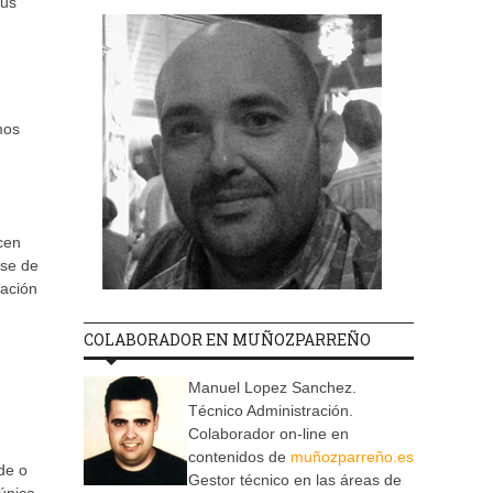
sus
mos
cen
ase de
mación
COLABORADOR EN MUÑOZPARREÑO
Manuel Lopez Sanchez.
Técnico Administración.
Colaborador on-line en
contenidos de
muñozparreño.es
de o
Gestor técnico en las áreas de