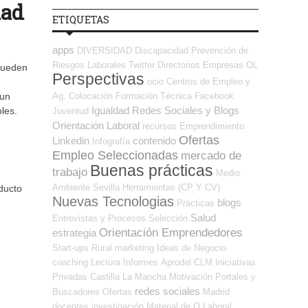
dad
ETIQUETAS
apps
DIVERSIDAD
Discapacidad
Prevención de
Riesgos Laborales
Twitter
Directorios Empresas OL
 pueden
Perspectivas
ocio
Centros de Empleo y
Ag. Colocación
Formación Técnica
Facebook
 un
Igualdad
Redes Sociales y Blogs
les.
Juventud
Orientación Laboral
recursos
Emprendimiento
Ofertas
Linkedin
contenido
Infografía
Empleo Seleccionadas
mercado de
Buenas prácticas
trabajo
Medio
Ambiente
Sevilla
Herramientas (CP Y CV)
ducto
Nuevas Tecnologias
blogs
Prácticas
Salud
Entrevistas y Procesos Selección
Orientación Emprendedores
estrategia
Start-ups
Rural
marketing
Ideas de Negocio
coaching
Lectura
Informes
Aprodel CLM
Iniciativas
Privadas
Castilla La Mancha
Motivación
Portales y
redes sociales
Buscadores Ofertas
Madrid
docentes
investigación
Material de O.Laboral