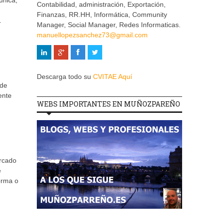
única,
Contabilidad, administración, Exportación,
Finanzas, RR.HH, Informática, Community
.
Manager, Social Manager, Redes Informaticas.
manuellopezsanchez73@gmail.com
Descarga todo su
CVITAE Aquí
 de
ente
WEBS IMPORTANTES EN MUÑOZPAREÑO
ercado
e
orma o