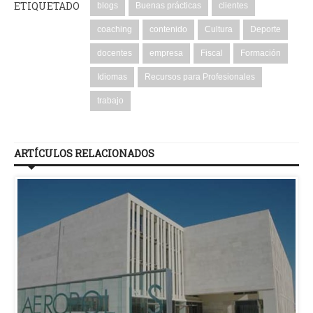
ETIQUETADO
blogs
Buenas prácticas
clientes
coaching
contenido
Cultura
Deporte
docentes
empresa
Fiscal
Formación
Idiomas
Recursos para Profesionales
trabajo
ARTÍCULOS RELACIONADOS