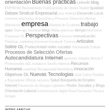
Buenas prácticas
orientación
blog
Linkedin
Igualdad
EMPREND
Reclutamiento
Publicaciones de Interés
Madrid
Debate Sindical-Empresarial
Desarrollo Local
ocio
Android
comercio electrónico
Entrevistas y Procesos Selección
Idiomas
empresa
trabajo
Motivación
Material de O.Laboral
apps
blogs
tiempo
Start-ups
Juventud
Malas prácticas
Directorios
Perspectivas
comunicación
Empresas OL
Informes
Artículos
Prácticas
marketing
Comercio
Facebook
Turismo
Sobre OL
Productividad
redes sociales
Voluntariado
Cultura
Procesos de Selección Ofertas
Autocandidatura Internet
opiniones
Infojobs
Murcia
F
Recursos
Profesionales ADL
Andalucía
Sevilla
Valencia
Humanos
Innovación
coaching
Discapacidad
Networking
Nuevas Tecnologias
Objetivos OL
José Carlos
Portales
Salud
Búsqueda de Empleo
y Buscadores Ofertas
recursos
Internet
Redes Sociales y Blogs
Prevención de Riesgos Laborales
Orientación Laboral
transformación digital
Rural
Formación Técnica
Amigos
WEBS AMIGAS