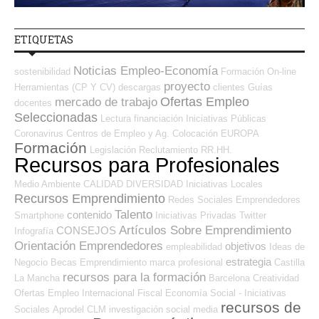
ETIQUETAS
Noticias Empleo-Economía
sostenibilidad
Formación On-line
proyecto
Herramientas (CP Y CV)
descargas
clientes
Guías
Ofertas Empleo
mercado de trabajo
docentes
Seleccionadas
Lectura
financiación
Iniciativas Públicas
Coronavirus
Centros de Empleo y Ag. Colocación
EUROPA
Formación
Legislación
Reclutamiento RR.HH.
Recursos para Profesionales
Medio Ambiente
CALIDAD
DIVERSIDAD
Iniciativas Locales
Recursos Emprendimiento
Redes Sociales Emprendedores
Talento
contenido
Smartphone
Iniciativas Privadas
Twitter
Artículos Sobre Emprendimiento
CONSEJOS
Infografía
Orientación Emprendedores
objetivos
empleabilidad
Ideas de
estrategia
Negocio
Becas
Emprendimiento
marca profesional
Castilla
recursos para la formación
La Mancha
Barcelona
Creatividad
Ofertas Empleo Internacional
Fiscal
Economía Social - Iniciativas
recursos de
Sociales
Aprodel CLM
investigación
social media