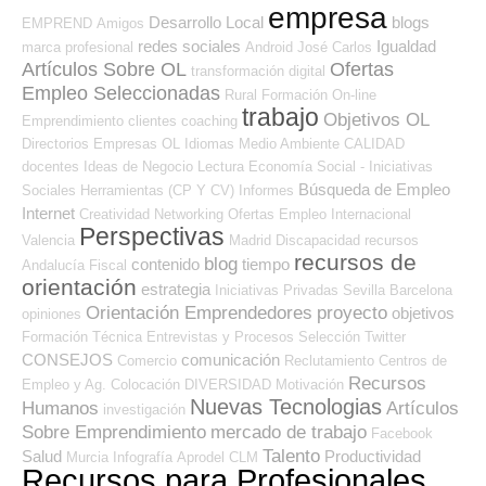
empresa
Desarrollo Local
blogs
EMPREND
Amigos
redes sociales
Igualdad
marca profesional
Android
José Carlos
Artículos Sobre OL
Ofertas
transformación digital
Empleo Seleccionadas
Rural
Formación On-line
trabajo
Objetivos OL
Emprendimiento
clientes
coaching
Directorios Empresas OL
Idiomas
Medio Ambiente
CALIDAD
docentes
Ideas de Negocio
Lectura
Economía Social - Iniciativas
Búsqueda de Empleo
Sociales
Herramientas (CP Y CV)
Informes
Internet
Creatividad
Networking
Ofertas Empleo Internacional
Perspectivas
Valencia
Madrid
Discapacidad
recursos
recursos de
blog
contenido
tiempo
Andalucía
Fiscal
orientación
estrategia
Iniciativas Privadas
Sevilla
Barcelona
Orientación Emprendedores
proyecto
objetivos
opiniones
Formación Técnica
Entrevistas y Procesos Selección
Twitter
CONSEJOS
comunicación
Comercio
Reclutamiento
Centros de
Recursos
Empleo y Ag. Colocación
DIVERSIDAD
Motivación
Nuevas Tecnologias
Humanos
Artículos
investigación
Sobre Emprendimiento
mercado de trabajo
Facebook
Talento
Salud
Productividad
Murcia
Infografía
Aprodel CLM
Recursos para Profesionales