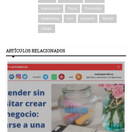
financiación
Fiscal
Formación
Networking
ocio
proyecto
Talento
trabajo
ARTÍCULOS RELACIONADOS