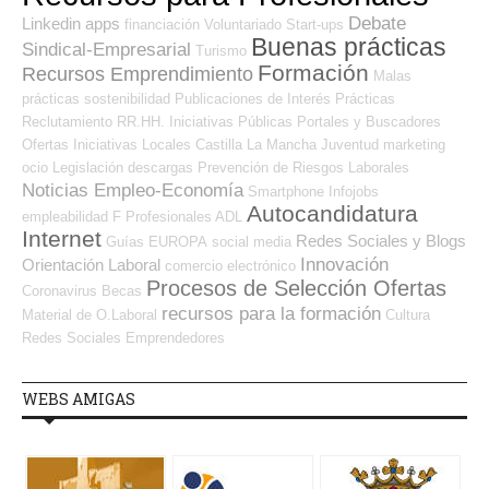
Debate
Linkedin
apps
financiación
Voluntariado
Start-ups
Buenas prácticas
Sindical-Empresarial
Turismo
Formación
Recursos Emprendimiento
Malas
prácticas
sostenibilidad
Publicaciones de Interés
Prácticas
Reclutamiento RR.HH.
Iniciativas Públicas
Portales y Buscadores
Ofertas
Iniciativas Locales
Castilla La Mancha
Juventud
marketing
ocio
Legislación
descargas
Prevención de Riesgos Laborales
Noticias Empleo-Economía
Smartphone
Infojobs
Autocandidatura
empleabilidad
F Profesionales ADL
Internet
Redes Sociales y Blogs
Guías
EUROPA
social media
Innovación
Orientación Laboral
comercio electrónico
Procesos de Selección Ofertas
Coronavirus
Becas
recursos para la formación
Material de O.Laboral
Cultura
Redes Sociales Emprendedores
WEBS AMIGAS