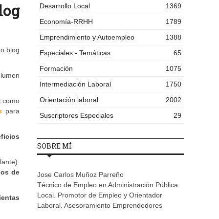
log
Desarrollo Local
1369
Economía-RRHH
1789
Emprendimiento y Autoempleo
1388
 o blog
Especiales - Temáticas
65
Formación
1075
olumen
Intermediación Laboral
1750
Orientación laboral
2002
s como
s
para
Suscriptores Especiales
29
ficios
SOBRE MÍ
lante).
pos de
Jose Carlos Muñoz Parreño
Técnico de Empleo en Administración Pública
Local. Promotor de Empleo y Orientador
ientas
Laboral. Asesoramiento Emprendedores