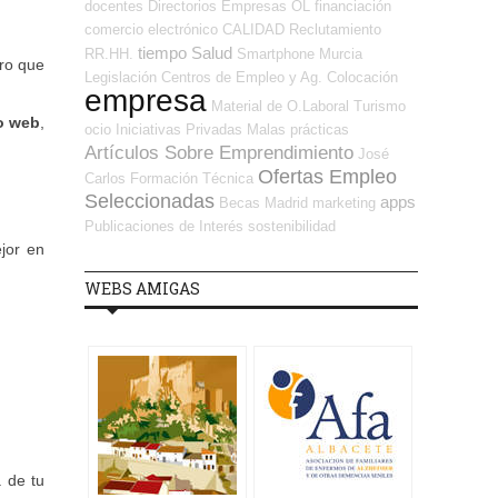
docentes
Directorios Empresas OL
financiación
comercio electrónico
CALIDAD
Reclutamiento
tiempo
Salud
RR.HH.
Smartphone
Murcia
ero que
Legislación
Centros de Empleo y Ag. Colocación
empresa
Material de O.Laboral
Turismo
o web
,
ocio
Iniciativas Privadas
Malas prácticas
Artículos Sobre Emprendimiento
José
Ofertas Empleo
Carlos
Formación Técnica
Seleccionadas
apps
Becas
Madrid
marketing
Publicaciones de Interés
sostenibilidad
jor en
WEBS AMIGAS
 de tu