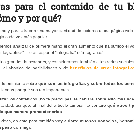
ivas para el contenido de tu b
ómo y por qué?
lidad y para atraer a una mayor cantidad de lectores a una página web
gia cada vez más popular.
demos analizar de primera mano el gran aumento que ha sufrido el v
nfographics”… o en español “infografía” o “infografías”.
 los grandes buscadores, y consideramos también a las redes sociale
, el abanico de posibilidades y de
beneficios de crear infografía
n detenimiento sobre
qué son las infografías y sobre todos los bene
ntiendas por qué son tan importantes.
alizar los contenidos (no te preocupes, te hablaré sobre esto más ade
acidad, así que, al final del artículo también te contaré
qué otros ti
 de qué manera promocionarlos
.
 ideas, en este post también
voy a darte muchos consejos, herram
 a paso conmigo.