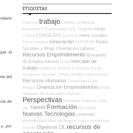
ETIQUETAS
ilarlo
trabajo
coaching
Castilla La Mancha
blogs
Barcelona
F Profesionales ADL
Infografía
CONSEJOS
redes sociales
Cultura
Juventud
Innovación
Redes
Fiscal
Valencia
EMPREND
Sociales y Blogs Orientación Laboral
que el
Recursos Emprendimiento
Búsqueda
mercado de
de Empleo Internet
Rural
trabajo
Andalucía
Android
Economía Social -
Iniciativas Sociales
Ofertas Empleo Internacional
rte del
Recursos Humanos
Creatividad
Guías
Orientación Emprendedores
Amigos
Medio
Ambiente
Reclutamiento
Informes
Perspectivas
Iniciativas Públicas
Start-
ncia de
Formación
Talento
ups
descargas
Nuevas Tecnologias
contenido
empleabilidad
Ideas de Negocio
marca profesional
recursos de
 y, por
Objetivos OL
Lectura