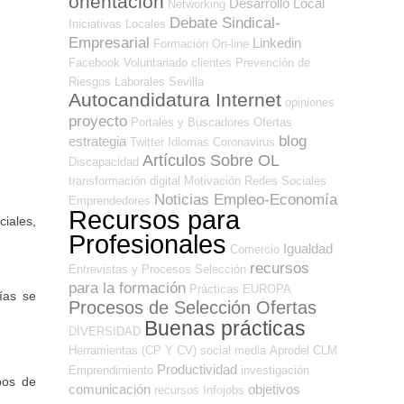
orientación
Desarrollo Local
Networking
Debate Sindical-
Iniciativas Locales
Empresarial
Linkedin
Formación On-line
Facebook
Voluntariado
clientes
Prevención de
Riesgos Laborales
Sevilla
Autocandidatura Internet
opiniones
proyecto
Portales y Buscadores Ofertas
blog
estrategia
Twitter
Idiomas
Coronavirus
Artículos Sobre OL
Discapacidad
transformación digital
Motivación
Redes Sociales
Noticias Empleo-Economía
Emprendedores
Recursos para
ciales,
Profesionales
Igualdad
Comercio
recursos
Entrevistas y Procesos Selección
para la formación
Prácticas
EUROPA
ías se
Procesos de Selección Ofertas
Buenas prácticas
DIVERSIDAD
Herramientas (CP Y CV)
social media
Aprodel CLM
Productividad
Emprendimiento
investigación
pos de
comunicación
objetivos
recursos
Infojobs