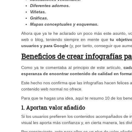
Diferentes adornos.
Viñetas.
Gráficas.
Mapas conceptuales y esquemas.
Ahora que ya te he aclarado un poco más este asunto, voy 
web o blog, teniendo siempre en mente que
tu objetiv
usuarios y para Google
(y, por tanto, conseguir que aument
Beneficios de crear infografías p
Como ya te comentaba al principio de este artículo,
cad
esperanza de encontrar contenido de calidad en format
Este hecho nos confirma que las infografías hacen felices a
contenido web normal no ofrece.
Para que te hagas una idea, aquí te resumo 10 de los bene
1.
Aportan valor añadido
Si los usuarios prefieren los contenidos acompañados de in
visual les aporta más confianza y, en cierta manera, les divi
Por consiguiente, esto para ellos es un plus de valor añadi