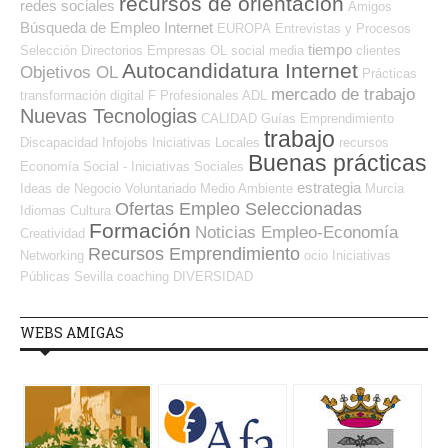
recursos de orientación
redes sociales
Amigos
Búsqueda de Empleo Internet
EUROPA
Entrevistas y Procesos
tiempo
Selección
Directorios Empresas OL
social media
clientes
Autocandidatura Internet
Objetivos OL
Prácticas
mercado de trabajo
transformación digital
F Profesionales ADL
Nuevas Tecnologias
CALIDAD
Guías
Emprendimiento
trabajo
Discapacidad
Infojobs
Iniciativas Locales
recursos
Buenas prácticas
Economía Social - Iniciativas Sociales
estrategia
Ideas de Negocio
Voluntariado
Medio Ambiente
Murcia
Ofertas Empleo Seleccionadas
Idiomas
Cultura
Formación
Noticias Empleo-Economía
Creatividad
Recursos Emprendimiento
Networking
ocio
Iniciativas
Públicas
Sevilla
coaching
DIVERSIDAD
WEBS AMIGAS