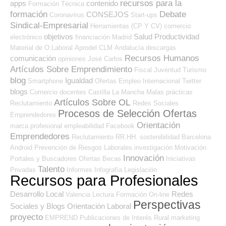
recursos para la
apps
contenido
Formación Técnica
formación
Debate
CONSEJOS
Coronavirus
Start-ups
Sindical-Empresarial
Herramientas (CP Y CV)
comercio
objetivos
Salud
Productividad
electrónico
financiación
Madrid
Material de O.Laboral
Aprodel CLM
Andalucía
descargas
Recursos Humanos
comunicación
opiniones
José Carlos
Artículos Sobre Emprendimiento
Fiscal
Juventud
Turismo
blog
Igualdad
Smartphone
Ofertas Empleo Internacional
Twitter
blogs
Comercio
docentes
Castilla La Mancha
Malas prácticas
Artículos Sobre OL
Reclutamiento
Redes Sociales
Procesos de Selección Ofertas
Emprendedores
Orientación
marca profesional
empleabilidad
Facebook
Emprendedores
Reclutamiento RR.HH.
sostenibilidad
Barcelona
Android
Prevención de Riesgos Laborales
investigación
Motivación
Innovación
Portales y Buscadores Ofertas
Becas
Iniciativas
Talento
Privadas
Informes
Infografía
Legislación
Recursos para Profesionales
Desarrollo Local
Redes
Valencia
Lectura
Formación On-line
Perspectivas
Sociales y Blogs Orientación Laboral
proyecto
EMPREND
Publicaciones de Interés
Rural
marketing