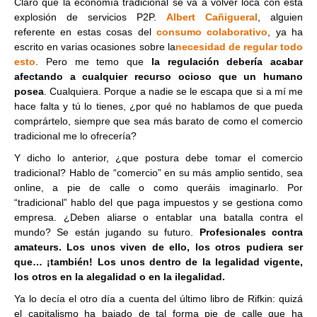
Claro que la economía tradicional se va a volver loca con esta
explosión de servicios P2P.
Albert Cañigueral
, alguien
referente en estas cosas del
consumo colaborativo
, ya ha
escrito en varias ocasiones sobre la
necesidad de regular todo
esto
. Pero me temo que
la regulación debería acabar
afectando a cualquier recurso ocioso que un humano
posea
. Cualquiera. Porque a nadie se le escapa que si a mí me
hace falta y tú lo tienes, ¿por qué no hablamos de que pueda
comprártelo, siempre que sea más barato de como el comercio
tradicional me lo ofrecería?
Y dicho lo anterior, ¿que postura debe tomar el comercio
tradicional? Hablo de “comercio” en su más amplio sentido, sea
online, a pie de calle o como queráis imaginarlo. Por
“tradicional” hablo del que paga impuestos y se gestiona como
empresa. ¿Deben aliarse o entablar una batalla contra el
mundo? Se están jugando su futuro.
Profesionales contra
amateurs. Los unos viven de ello, los otros pudiera ser
que… ¡también! Los unos dentro de la legalidad vigente,
los otros en la alegalidad o en la ilegalidad.
Ya lo decía el otro día a cuenta del último libro de Rifkin: quizá
el capitalismo ha bajado de tal forma pie de calle que ha