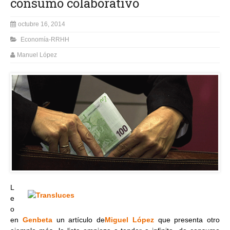
consumo colaborativo
octubre 16, 2014
Economía-RRHH
Manuel López
L
e
o
en
Genbeta
un artículo de
Miguel López
que presenta otro