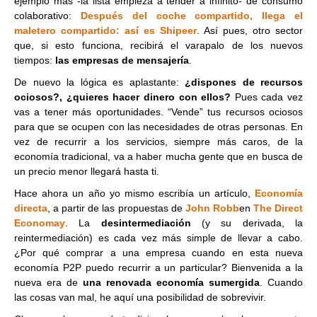
ejemplo más -la lista empieza a tender a infinito- de consumo
colaborativo:
Después del coche compartido, llega el
maletero compartido: así es Shipeer
. Así pues, otro sector
que, si esto funciona, recibirá el varapalo de los nuevos
tiempos:
las empresas de mensajería
.
De nuevo la lógica es aplastante:
¿dispones de recursos
ociosos?, ¿quieres hacer dinero con ellos?
Pues cada vez
vas a tener más oportunidades. “Vende” tus recursos ociosos
para que se ocupen con las necesidades de otras personas. En
vez de recurrir a los servicios, siempre más caros, de la
economía tradicional, va a haber mucha gente que en busca de
un precio menor llegará hasta ti.
Hace ahora un año yo mismo escribía un artículo,
Economía
directa
, a partir de las propuestas de
John Robb
en
The Direct
Economay
. La
desintermediación
(y su derivada, la
reintermediación) es cada vez más simple de llevar a cabo.
¿Por qué comprar a una empresa cuando en esta nueva
economía P2P puedo recurrir a un particular? Bienvenida a la
nueva era de
una renovada economía sumergida
. Cuando
las cosas van mal, he aquí una posibilidad de sobrevivir.