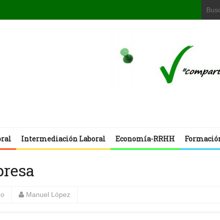
oral
Intermediación Laboral
Economía-RRHH
Formació
presa
eo
Manuel López