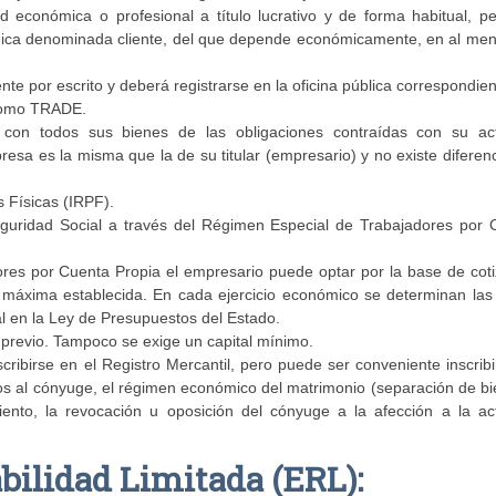
d económica o profesional a título lucrativo y de forma habitual, pe
rídica denominada cliente, del que depende económicamente, en al men
te por escrito y deberá registrarse en la oficina pública correspondien
ónomo TRADE.
e con todos sus bienes de las obligaciones contraídas con su act
resa es la misma que la de su titular (empresario) y no existe diferen
s Físicas (IRPF).
 Seguridad Social a través del Régimen Especial de Trabajadores por 
ores por Cuenta Propia el empresario puede optar por la base de coti
máxima establecida. En cada ejercicio económico se determinan las
l en la Ley de Presupuestos del Estado.
 previo. Tampoco se exige un capital mínimo.
cribirse en el Registro Mercantil, pero puede ser conveniente inscrib
tivos al cónyuge, el régimen económico del matrimonio (separación de b
iento, la revocación u oposición del cónyuge a la afección a la act
ilidad Limitada (ERL):