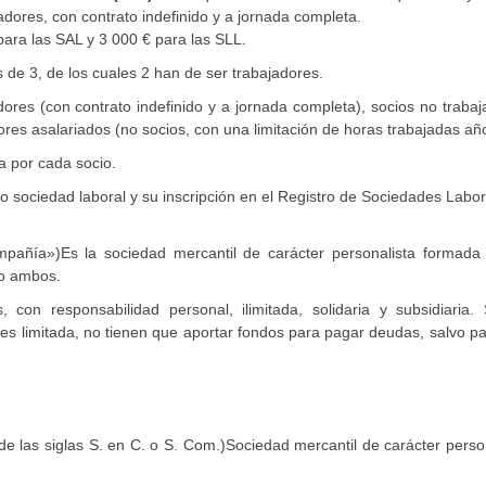
adores, con contrato indefinido y a jornada completa.
para las SAL y 3 000 € para las SLL.
de 3, de los cuales 2 han de ser trabajadores.
dores (con contrato indefinido y a jornada completa), socios no traba
dores asalariados (no socios, con una limitación de horas trabajadas añ
da por cada socio.
mo sociedad laboral y su inscripción en el Registro de Sociedades Labor
añía»)Es la sociedad mercantil de carácter personalista formada 
 o ambos.
, con responsabilidad personal, ilimitada, solidaria y subsidiaria. 
d es limitada, no tienen que aportar fondos para pagar deudas, salvo p
 las siglas S. en C. o S. Com.)Sociedad mercantil de carácter perso