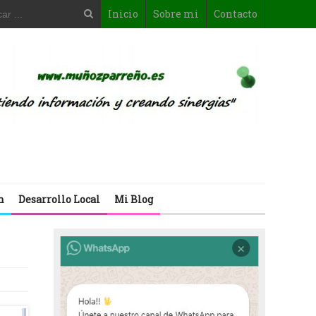
Inicio
Sobre mi
Contacto
n
Desarrollo Local
Mi Blog