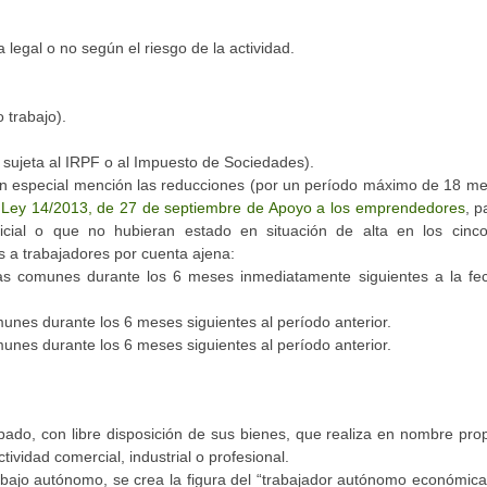
a legal o no según el riesgo de la actividad.
 trabajo).
r sujeta al IRPF o al Impuesto de Sociedades).
cen especial mención las reducciones (por un período máximo de 18 m
a
Ley 14/2013, de 27 de septiembre de Apoyo a los emprendedores
, p
nicial o que no hubieran estado en situación de alta en los cinc
 a trabajadores por cuenta ajena:
as comunes durante los 6 meses inmediatamente siguientes a la fe
unes durante los 6 meses siguientes al período anterior.
unes durante los 6 meses siguientes al período anterior.
ado, con libre disposición de sus bienes, que realiza en nombre prop
ividad comercial, industrial o profesional.
trabajo autónomo, se crea la figura del “trabajador autónomo económi