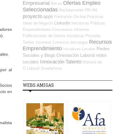
Ofertas Empleo
Empresarial
Becas
Seleccionadas
Reclutamiento RR.HH.
proyecto
apps
Formación On-line
Prácticas
Linkedin
Ideas de Negocio
Iniciativas Públicas
jadores
Emprendimiento
Coronavirus
Informes
o).
Publicaciones de Interés
Iniciativas Privadas
Recursos
Twitter
Juventud
Comercio
descargas
Emprendimiento
Redes
Iniciativas Locales
ales.
Sociales y Blogs Orientación Laboral
redes
Innovación
Talento
sociales
Material de
O.Laboral
Smartphone
por al
WEBS AMIGAS
Socios
acto en
nalista