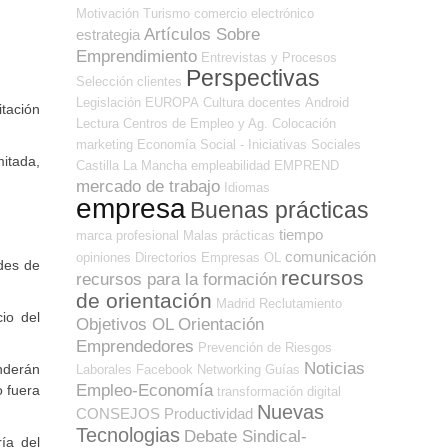
Motivación
Turismo
comercio electrónico
Artículos Sobre
estrategia
Emprendimiento
Entrevistas y Procesos
Perspectivas
Selección
clientes
Legislación
EUROPA
Cultura
docentes
Android
tación
Lectura
Centros de Empleo y Ag. Colocación
marketing
Economía Social - Iniciativas Sociales
itada,
Castilla La Mancha
empleabilidad
EMPREND
mercado de trabajo
Idiomas
empresa
Buenas prácticas
tiempo
marca profesional
Malas prácticas
comunicación
opiniones
Directorios Empresas OL
ades de
recursos
recursos para la formación
de orientación
Madrid
Reclutamiento
io del
Objetivos OL
Orientación
Emprendedores
Prevención de Riesgos
Noticias
nderán
Laborales
Facebook
Networking
Guías
Empleo-Economía
o fuera
transformación digital
Nuevas
CONSEJOS
Productividad
Tecnologias
Debate Sindical-
ía del