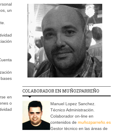
rsonal
os, un
te.
ividad
ciación
Cuenta
zación
 bases
COLABORADOR EN MUÑOZPARREÑO
irse en
ienes o
Manuel Lopez Sanchez.
ividad
Técnico Administración.
Colaborador on-line en
contenidos de
muñozparreño.es
Gestor técnico en las áreas de