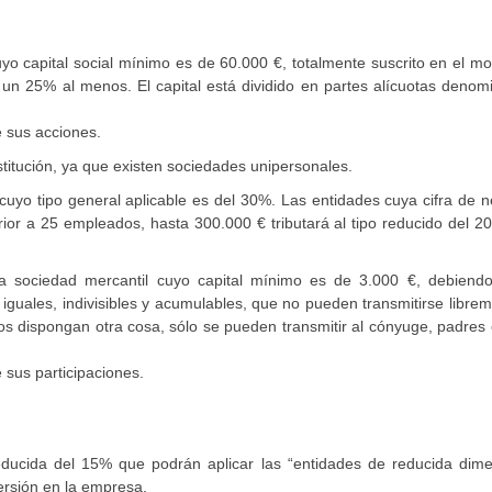
cuyo capital social mínimo es de 60.000 €, totalmente suscrito en el 
 un 25% al menos. El capital está dividido en partes alícuotas denom
e sus acciones.
itución, ya que existen sociedades unipersonales.
uyo tipo general aplicable es del 30%. Las entidades cuya cifra de 
ferior a 25 empleados, hasta 300.000 € tributará al tipo reducido del 2
a sociedad mercantil cuyo capital mínimo es de 3.000 €, debiendo
guales, indivisibles y acumulables, que no pueden transmitirse libre
os dispongan otra cosa, sólo se pueden transmitir al cónyuge, padres 
e sus participaciones.
ducida del 15% que podrán aplicar las “entidades de reducida dime
ersión en la empresa.