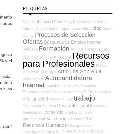
ETIQUETAS
momento
objetivos
Sevilla
Portales y Buscadores Ofertas
inadas
blog
Murcia
Creatividad
Infografía
ocio
Rural
José
Procesos de Selección
Carlos
Ofertas
Búsqueda de Empleo Internet
Formación
recursos
Amigos
Herramientas
Recursos
negocio
(CP Y CV)
Fiscal
Andalucía
0% y el
para Profesionales
Medio
Artículos Sobre OL
Ambiente
Start-ups
 estar
Autocandidatura
Voluntariado
mente a
Internet
social media
Redes Sociales
o hijos
Emprendedores
Valencia
coaching
F Profesionales
trabajo
Igualdad
ADL
sostenibilidad
Desarrollo Local
Formación Técnica
Barcelona
contenido
financiación
Ofertas Empleo
Salud
blogs
Internacional
Aprodel CLM
Recursos Humanos
Discapacidad
nsión”
investigación
Infojobs
DIVERSIDAD
CALIDAD