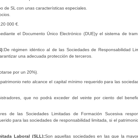
po de SL con unas características especiales.
ocios.
120 000 €.
mediante el Documento Único Electrónico (DUE)y el sistema de trami
):
De régimen idéntico al de las Sociedades de Responsabilidad Lim
garantizar una adecuada protección de terceros.
otarse por un 20%).
 patrimonio neto alcance el capital mínimo requerido para las socied
nistradores, que no podrá exceder del veinte por ciento del benefic
dores de las Sociedades Limitadas de Formación Sucesiva respo
erido para las sociedades de responsabilidad limitada, si el patrimoni
itada Laboral (SLL):
Son aquellas sociedades en las que la mayor