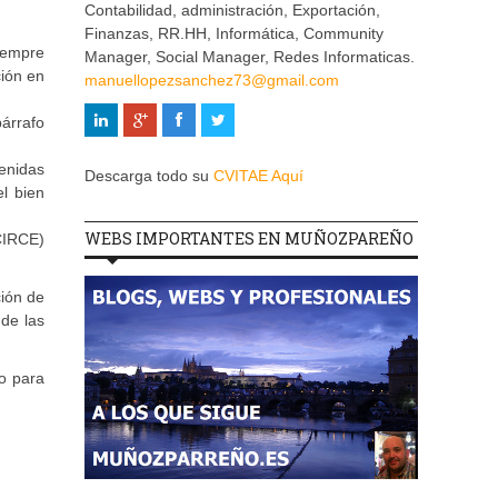
Contabilidad, administración, Exportación,
Finanzas, RR.HH, Informática, Community
siempre
Manager, Social Manager, Redes Informaticas.
ción en
manuellopezsanchez73@gmail.com
párrafo
tenidas
Descarga todo su
CVITAE Aquí
el bien
WEBS IMPORTANTES EN MUÑOZPAREÑO
(CIRCE)
ción de
 de las
to para