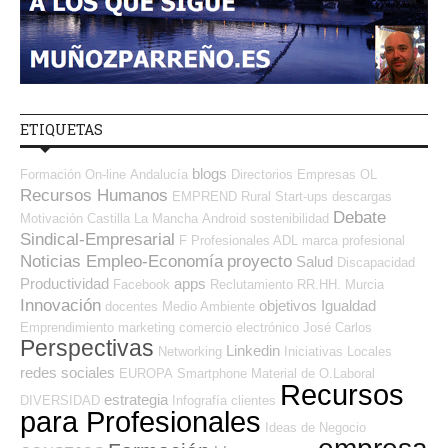
ETIQUETAS
blogs
Formación On-line
Andalucía
Directorios Empresas OL
Recursos Humanos
EMPREND
Rural
Start-ups
descargas
Debate
Motivación
Castilla La Mancha
Android
sostenibilidad
Sindical-Empresarial
F Profesionales ADL
marca profesional
Noticias Empleo-Economía
proyecto
Salud
Discapacidad
Productividad
apps
Facebook
Reclutamiento RR.HH.
Murcia
Innovación
objetivos
Igualdad
docentes
Medio Ambiente
Emprendimiento
marketing
comercio electrónico
José Carlos
Perspectivas
Linkedin
Networking
Iniciativas Locales
redes sociales
EUROPA
Smartphone
Material de O.Laboral
Recursos
estrategia
DIVERSIDAD
Infografía
clientes
para Profesionales
Ideas de Negocio