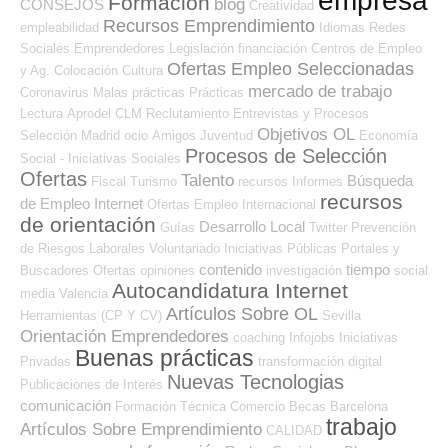
empresa
Formación
blog
CONSEJOS
Creatividad
Recursos Emprendimiento
empleabilidad
Idiomas
Redes
Sociales Emprendedores
Legislación
financiación
Centros de Empleo
Ofertas Empleo Seleccionadas
y Ag. Colocación
Cultura
mercado de trabajo
Coronavirus
Malas prácticas
Prácticas
Lectura
Aprodel CLM
Reclutamiento
Entrevistas y Procesos
Objetivos OL
Selección
Madrid
ocio
Amigos
Juventud
Economía
Procesos de Selección
Social - Iniciativas Sociales
Ofertas
Talento
Búsqueda
Fiscal
Turismo
recursos
Informes
recursos
de Empleo Internet
Ofertas Empleo Internacional
de orientación
Desarrollo Local
Guías
Twitter
Prevención
de Riesgos Laborales
Voluntariado
Iniciativas Públicas
Portales y
contenido
tiempo
Buscadores Ofertas
opiniones
investigación
social
Autocandidatura Internet
media
Valencia
Artículos Sobre OL
Herramientas (CP Y CV)
Sevilla
Orientación Emprendedores
coaching
Infojobs
Iniciativas
Buenas prácticas
Privadas
transformación digital
Nuevas Tecnologias
Publicaciones de Interés
comunicación
Formación Técnica
Comercio
Becas
Barcelona
trabajo
Artículos Sobre Emprendimiento
CALIDAD