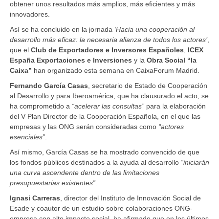
obtener unos resultados más amplios, más eficientes y más
innovadores.
Así se ha concluido en la jornada
‘Hacia una cooperación al
desarrollo más eficaz: la necesaria alianza de todos los actores’
,
que el
Club de Exportadores e Inversores Españoles
,
ICEX
España Exportaciones e Inversiones
y la
Obra Social “la
Caixa”
han organizado esta semana en CaixaForum Madrid.
Fernando García Casas
, secretario de Estado de Cooperación
al Desarrollo y para Iberoamérica, que ha clausurado el acto, se
ha comprometido a
“acelerar las consultas”
para la elaboración
del V Plan Director de la Cooperación Española, en el que las
empresas y las ONG serán consideradas como
“actores
esenciales”
.
Así mismo, García Casas se ha mostrado convencido de que
los fondos públicos destinados a la ayuda al desarrollo
“iniciarán
una curva ascendente dentro de las limitaciones
presupuestarias existentes”
.
Ignasi Carreras
, director del Instituto de Innovación Social de
Esade y coautor de un estudio sobre colaboraciones ONG-
empresa con alto impacto social, ha afirmado que en los últimos