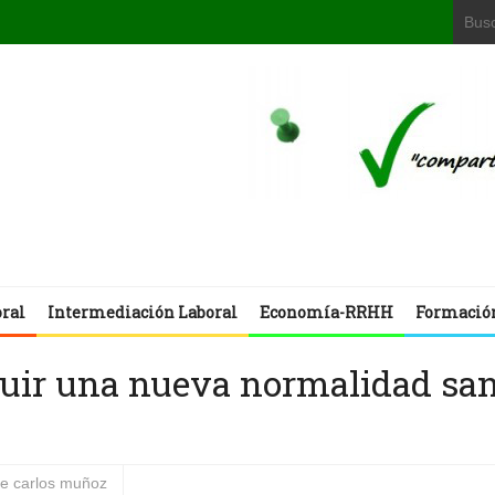
oral
Intermediación Laboral
Economía-RRHH
Formació
ruir una nueva normalidad san
se carlos muñoz