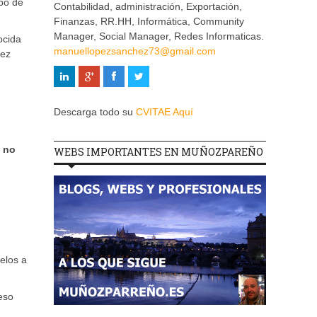
upo de
Contabilidad, administración, Exportación,
Finanzas, RR.HH, Informática, Community
Manager, Social Manager, Redes Informaticas.
ocida
manuellopezsanchez73@gmail.com
vez
Descarga todo su
CVITAE Aquí
,
no
WEBS IMPORTANTES EN MUÑOZPAREÑO
elos a
eso