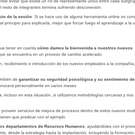
tentar evitar que exista un rol de representante único entre cada subgr
resto de integrantes termina sufriendo desconexión.
cio de la sesión
. Si se hace uso de alguna herramienta online no con
l principio para explicarla, mejor que forzar luego el aprendizaje a la 
ue tener en cuenta
cómo damos la bienvenida a nuestros nuevos
que se encuentra en un proceso de cambio acelerado.
ón, recibimiento e introducción de los nuevos empleados a la compañía
también de
garantizar su seguridad psicológica y su sentimiento de
onocerá personalmente en varios meses.
o
, incluso en esta situación, si utilizamos metodologías cercanas y nos
 proveer servicios de mejora de procesos dentro de estos nuevos mod
tienen que predicar con el ejemplo.
 los departamentos de Recursos Humanos
, ayudándoles con el proc
e, desde la estrategia hasta la implantación, incluyendo la formación.