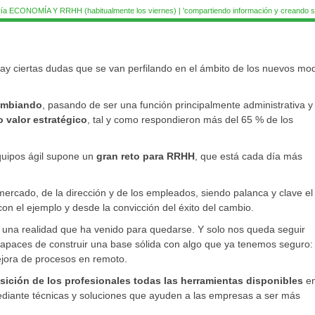
ía ECONOMÍA Y RRHH (habitualmente los viernes) | 'compartiendo información y creando si
 hay ciertas dudas que se van perfilando en el ámbito de los nuevos mo
ambiando
, pasando de ser una función principalmente administrativa y
o valor estratégico
, tal y como respondieron más del 65 % de los
equipos ágil supone un
gran reto para RRHH
, que está cada día más
mercado, de la dirección y de los empleados, siendo palanca y clave el
con el ejemplo y desde la convicción del éxito del cambio.
, una realidad que ha venido para quedarse. Y solo nos queda seguir
capaces de construir una base sólida con algo que ya tenemos seguro: 
ejora de procesos en remoto.
sición de los profesionales todas las herramientas disponibles
en
, mediante técnicas y soluciones que ayuden a las empresas a ser más