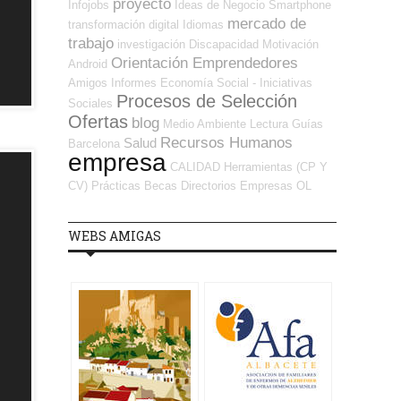
proyecto
Infojobs
Ideas de Negocio
Smartphone
mercado de
transformación digital
Idiomas
trabajo
investigación
Discapacidad
Motivación
Orientación Emprendedores
Android
Amigos
Informes
Economía Social - Iniciativas
Procesos de Selección
Sociales
Ofertas
blog
Medio Ambiente
Lectura
Guías
Recursos Humanos
Salud
Barcelona
empresa
CALIDAD
Herramientas (CP Y
CV)
Prácticas
Becas
Directorios Empresas OL
WEBS AMIGAS