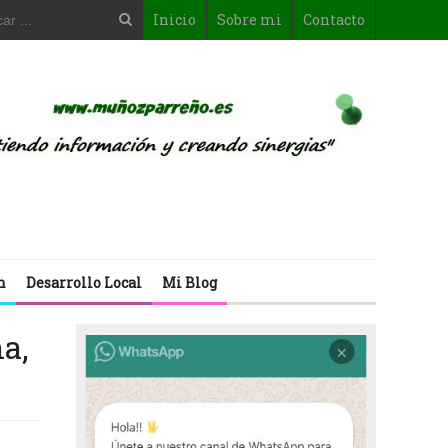
Inicio
Sobre mi
Contacto
n
Desarrollo Local
Mi Blog
a,