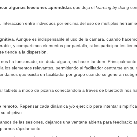
car algunas lecciones aprendidas
que deja el
learning by doing
con
. Interacción entre individuos por encima del uso de múltiples herramie
gnitiva
. Aunque es indispensable el uso de la cámara, cuando hacem
able, y compartimos elementos por pantalla, si los participantes tiene
 tiende a la dispersión.
 nos ha funcionado, sin duda alguna, es hacer tándem. Principalmente
illa los elementos relevantes, permitiendo al facilitador centrarse en su 
endamos que exista un facilitador por grupo cuando se generan subg
izar tablets a modo de pizarra conectándola a través de bluetooth nos h
o remoto
. Repensar cada dinámica y/o ejercicio para intentar simplifica
su objetivo.
cansos de las sesiones, dejamos una ventana abierta para feedback; así
ptarnos rápidamente.