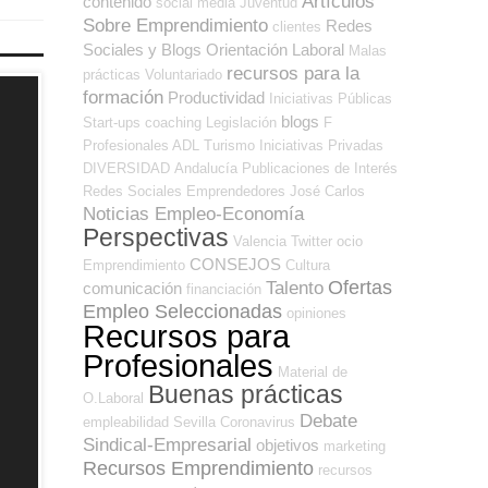
Artículos
contenido
social media
Juventud
Sobre Emprendimiento
Redes
clientes
Sociales y Blogs Orientación Laboral
Malas
recursos para la
prácticas
Voluntariado
formación
Productividad
Iniciativas Públicas
blogs
Start-ups
coaching
Legislación
F
Profesionales ADL
Turismo
Iniciativas Privadas
DIVERSIDAD
Andalucía
Publicaciones de Interés
Redes Sociales Emprendedores
José Carlos
Noticias Empleo-Economía
Perspectivas
Valencia
Twitter
ocio
CONSEJOS
Emprendimiento
Cultura
Ofertas
Talento
comunicación
financiación
Empleo Seleccionadas
opiniones
Recursos para
Profesionales
Material de
Buenas prácticas
O.Laboral
Debate
empleabilidad
Sevilla
Coronavirus
Sindical-Empresarial
objetivos
marketing
Recursos Emprendimiento
recursos