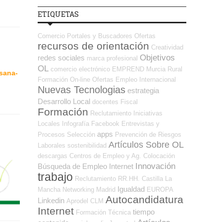
ETIQUETAS
Comercio
Portales y Buscadores Ofertas
recursos de orientación
Creatividad
Objetivos
redes sociales
marca profesional
OL
comercio electrónico
EMPREND
Murcia
Rural
sana-
Formación On-line
Ofertas Empleo Internacional
Nuevas Tecnologias
estrategia
Desarrollo Local
docentes
Fiscal
Formación
Reclutamiento
Iniciativas
Locales
Infografía
Facebook
Entrevistas y
apps
Procesos Selección
Prevención de Riesgos
Artículos Sobre OL
Laborales
sostenibilidad
descargas
Centros de Empleo y Ag. Colocación
Innovación
Búsqueda de Empleo Internet
trabajo
Reclutamiento RR.HH.
Castilla La
Igualdad
Mancha
Networking
Madrid
EUROPA
Autocandidatura
Linkedin
Aprodel CLM
Internet
tiempo
Formación Técnica