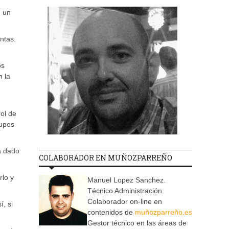
 un
ntas.
os
n la
rol de
rupos
a dado
COLABORADOR EN MUÑOZPARREÑO
rlo y
Manuel Lopez Sanchez.
Técnico Administración.
Colaborador on-line en
, si
contenidos de
muñozparreño.es
Gestor técnico en las áreas de