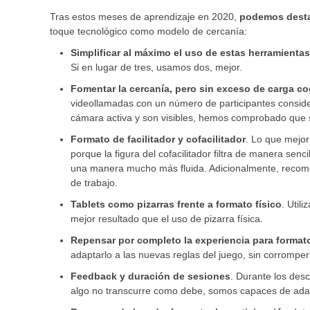
Tras estos meses de aprendizaje en 2020,
podemos desta
toque tecnológico como modelo de cercanía:
Simplificar al máximo el uso de estas herramientas
Si en lugar de tres, usamos dos, mejor.
Fomentar la cercanía, pero sin exceso de carga co
videollamadas con un número de participantes consider
cámara activa y son visibles, hemos comprobado que se
Formato de facilitador y cofacilitador
. Lo que mejor
porque la figura del cofacilitador filtra de manera senc
una manera mucho más fluida. Adicionalmente, recom
de trabajo.
Tablets como pizarras frente a formato físico
. Util
mejor resultado que el uso de pizarra física.
Repensar por completo la experiencia para format
adaptarlo a las nuevas reglas del juego, sin corromper 
Feedback y duración de sesiones
. Durante los des
algo no transcurre como debe, somos capaces de ada