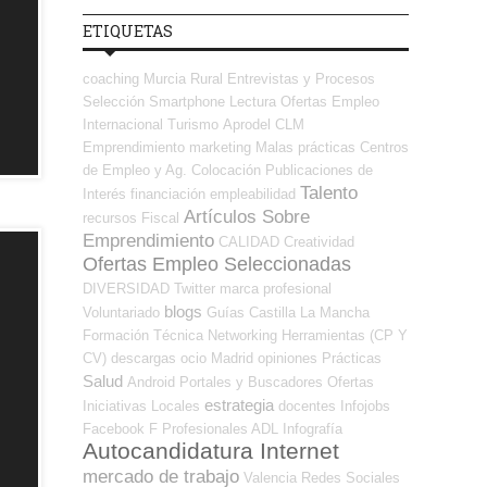
ETIQUETAS
coaching
Murcia
Rural
Entrevistas y Procesos
Selección
Smartphone
Lectura
Ofertas Empleo
Internacional
Turismo
Aprodel CLM
Emprendimiento
marketing
Malas prácticas
Centros
de Empleo y Ag. Colocación
Publicaciones de
Talento
Interés
financiación
empleabilidad
Artículos Sobre
recursos
Fiscal
Emprendimiento
CALIDAD
Creatividad
Ofertas Empleo Seleccionadas
DIVERSIDAD
Twitter
marca profesional
blogs
Voluntariado
Guías
Castilla La Mancha
Formación Técnica
Networking
Herramientas (CP Y
CV)
descargas
ocio
Madrid
opiniones
Prácticas
Salud
Android
Portales y Buscadores Ofertas
estrategia
Iniciativas Locales
docentes
Infojobs
Facebook
F Profesionales ADL
Infografía
Autocandidatura Internet
mercado de trabajo
Valencia
Redes Sociales