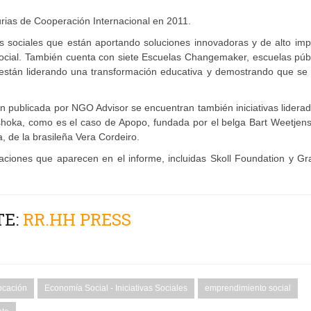
turias de Cooperación Internacional en 2011.
 sociales que están aportando soluciones innovadoras y de alto imp
social. También cuenta con siete Escuelas Changemaker, escuelas púb
e están liderando una transformación educativa y demostrando que se
ón publicada por NGO Advisor se encuentran también iniciativas lidera
hoka, como es el caso de Apopo, fundada por el belga Bart Weetjens
, de la brasileña Vera Cordeiro.
aciones que aparecen en el informe, incluidas Skoll Foundation y G
TE:
RR.HH PRESS
ocación
Economía Social - Iniciativas Sociales
emprendimiento social