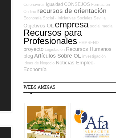
Igualdad
CONSEJOS
Coronavirus
Formación
recursos de orientación
On-line
Economía Social - Iniciativas Sociales
Sevilla
empresa
Objetivos OL
social media
Recursos para
Profesionales
EMPREND
proyecto
Recursos Humanos
Legislación
Artículos Sobre OL
blog
investigación
Noticias Empleo-
Ideas de Negocio
Economía
WEBS AMIGAS