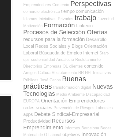
Perspectivas
Emprendedores
Comercio
tiempo
comunicación
comercio electrónico
trabajo
Idiomas
Iniciativas Privadas
Juventud
Formación
Linkedin
Motivación
Procesos de Selección Ofertas
recursos para la formación
Desarrollo
Local
Redes Sociales y Blogs Orientación
Laboral
Búsqueda de Empleo Internet
Start-
ups
sostenibilidad
Andalucía
Reclutamiento
contenido
Directorios Empresas OL
clientes
Amigos
Cultura
Reclutamiento RR.HH.
Iniciativas
Buenas
Públicas
José Carlos
prácticas
Nuevas
transformación digital
Tecnologias
Medio Ambiente
Discapacidad
Orientación Emprendedores
EUROPA
redes sociales
Prevención de Riesgos Laborales
Debate Sindical-Empresarial
apps
Recursos
Productividad
Emprendimiento
Informes
Barcelona
Becas
Innovación
objetivos
Material de O.Laboral