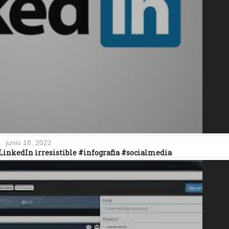
junio 18, 2022
 LinkedIn irresistible #infografia #socialmedia