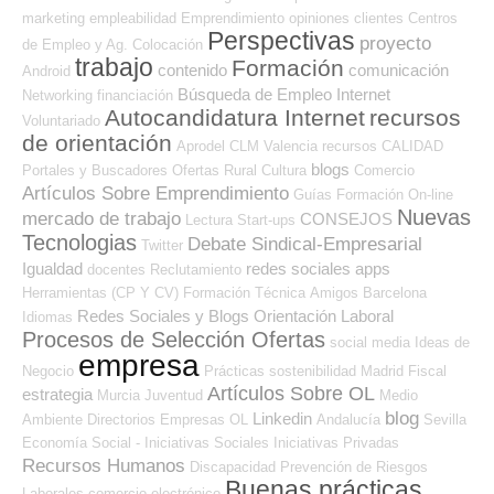
marketing
empleabilidad
Emprendimiento
opiniones
clientes
Centros
Perspectivas
proyecto
de Empleo y Ag. Colocación
trabajo
Formación
contenido
comunicación
Android
Búsqueda de Empleo Internet
Networking
financiación
Autocandidatura Internet
recursos
Voluntariado
de orientación
Aprodel CLM
Valencia
recursos
CALIDAD
blogs
Portales y Buscadores Ofertas
Rural
Cultura
Comercio
Artículos Sobre Emprendimiento
Guías
Formación On-line
Nuevas
mercado de trabajo
CONSEJOS
Lectura
Start-ups
Tecnologias
Debate Sindical-Empresarial
Twitter
Igualdad
redes sociales
apps
docentes
Reclutamiento
Herramientas (CP Y CV)
Formación Técnica
Amigos
Barcelona
Redes Sociales y Blogs Orientación Laboral
Idiomas
Procesos de Selección Ofertas
social media
Ideas de
empresa
Negocio
Prácticas
sostenibilidad
Madrid
Fiscal
Artículos Sobre OL
estrategia
Murcia
Juventud
Medio
blog
Linkedin
Ambiente
Directorios Empresas OL
Andalucía
Sevilla
Economía Social - Iniciativas Sociales
Iniciativas Privadas
Recursos Humanos
Discapacidad
Prevención de Riesgos
Buenas prácticas
Laborales
comercio electrónico