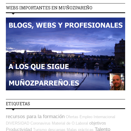
WEBS IMPORTANTES EN MUÑOZPAREÑO
ETIQUETAS
recursos para la formación
Ofertas Empleo Internacional
objetivos
DIVERSIDAD
Coronavirus
Material de O.Laboral
Talento
Productividad
Turismo
descargas
Malas prácticas