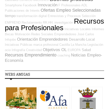
Innovación
Smartphone
Facebook
F Profesionales ADL
Ofertas Empleo Seleccionadas
Publicaciones de Interés
tiempo
transformación digital
Entrevistas y Procesos Selección
Recursos
EMPREND
Reclutamiento RR.HH.
investigación
para Profesionales
Iniciativas Locales
Informes
Becas
Motivación
Redes Sociales Emprendedores
José Carlos
Orientación Emprendedores
Desarrollo Local
Infojobs
Iniciativas Públicas
marca profesional
Castilla La Mancha
Legislación
Objetivos OL
Salud
ocio
Infografía
Creatividad
EUROPA
Recursos Emprendimiento
Noticias Empleo-
coaching
Economía
WEBS AMIGAS