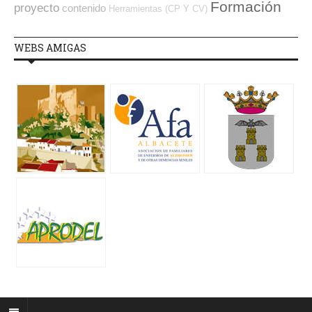
Formación
proyecto
contenido
Herramientas (CP Y CV)
WEBS AMIGAS