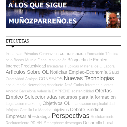
ETIQUETAS
comunicación
Iniciativas Privadas
Coronavirus
Formación Técnica
Búsqueda de Empleo
ocio
Becas
Murcia
Fiscal
Motivación
Internet
Productividad
Iniciativas Públicas
Material de O.Laboral
Artículos Sobre OL
Noticias Empleo-Economía
Salud
Nuevas Tecnologias
CONSEJOS
Creatividad
Amigos
social media
Networking
Andalucía
José Carlos
Informes
clientes
Ofertas
Android
Barcelona
Valencia
EMPREND
sostenibilidad
Empleo Seleccionadas
recursos para la formación
Objetivos OL
Legislación
marketing
financiación
empleabilidad
Debate Sindical-
objetivos
Infojobs
Castilla La Mancha
Perspectivas
Empresarial
estrategia
Reclutamiento
Desarrollo Local
Reclutamiento RR.HH.
Smartphone
descargas