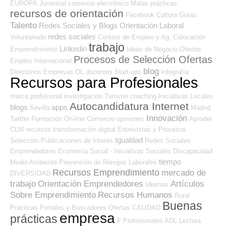
EUROPA
Juventud
comercio electrónico
Malas prácticas
recursos de orientación
Facebook
Cultura
Guías
Talento
Redes Sociales y Blogs Orientación Laboral
redes sociales
Voluntariado
Centros de Empleo y Ag. Colocación
trabajo
Linkedin
Emprendimiento
Ideas de Negocio
Ofertas
Procesos de Selección Ofertas
Empleo Internacional
blog
Directorios Empresas OL
docentes
Start-ups
Infografía
Recursos para Profesionales
marca profesional
investigación
Turismo
coaching
Iniciativas Locales
Autocandidatura Internet
blogs
apps
Sevilla
Madrid
Innovación
Twitter
Formación On-line
Comercio
opiniones
Aprodel
CLM
recursos
transformación digital
Entrevistas y Procesos
Igualdad
Selección
Publicaciones de Interés
Redes Sociales
Emprendedores
Economía Social - Iniciativas Sociales
Discapacidad
tiempo
Medio Ambiente
Prevención de Riesgos Laborales
Recursos Emprendimiento
mercado de
DIVERSIDAD
trabajo
Orientación Emprendedores
Artículos
Idiomas
Sobre Emprendimiento
Recursos Humanos
Rural
Buenas
Prácticas
Portales y Buscadores Ofertas
CALIDAD
empresa
prácticas
F Profesionales ADL
Lectura