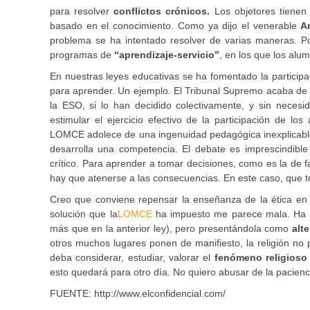
para resolver
conflictos crónicos.
Los objetores tienen 
basado en el conocimiento. Como ya dijo el venerable
Ar
problema se ha intentado resolver de varias maneras. Po
programas de
“aprendizaje-servicio”
, en los que los alum
En nuestras leyes educativas se ha fomentado la participa
para aprender. Un ejemplo. El Tribunal Supremo acaba de rat
la ESO, si lo han decidido colectivamente, y sin neces
estimular el ejercicio efectivo de la participación de lo
LOMCE adolece de una ingenuidad pedagógica inexplicable.
desarrolla una competencia. El debate es imprescindibl
crítico. Para aprender a tomar decisiones, como es la de 
hay que atenerse a las consecuencias. En este caso, que t
Creo que conviene repensar la enseñanza de la ética en 
solución que la
LOMCE
ha impuesto me parece mala. Ha rei
más que en la anterior ley), pero presentándola como
alte
otros muchos lugares ponen de manifiesto, la religión no p
deba considerar, estudiar, valorar el
fenómeno religioso
esto quedará para otro día. No quiero abusar de la pacienci
FUENTE: http://www.elconfidencial.com/