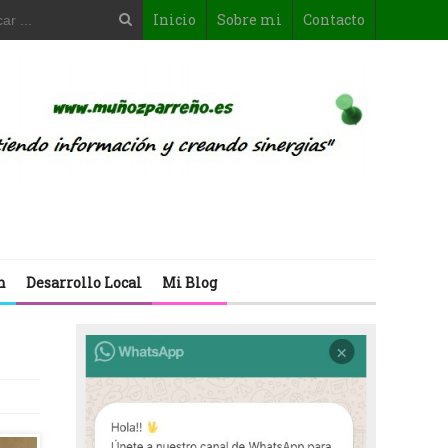
Inicio
Sobre mi
Contacto
n
Desarrollo Local
Mi Blog