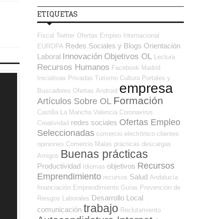
ETIQUETAS
Fiscal
Twitter
Ofertas Empleo Internacional
Redes Sociales y Blogs Orientación
EUROPA
Innovación
Objetivos OL
Laboral
Lectura
Recursos Humanos
Facebook
Madrid
Iniciativas Privadas
Turismo
Cultura
Portales y
empresa
Buscadores Ofertas
Android
Formación
Artículos Sobre OL
Castilla La Mancha
Valencia
Coronavirus
Ofertas Empleo
redes sociales
Creatividad
Seleccionadas
comercio electrónico
clientes
opiniones
Comercio
Malas prácticas
descargas
Buenas prácticas
Amigos
Recursos
Productividad
objetivos
Idiomas
Emprendimiento
Salud
recursos
Andalucía
financiación
Emprendimiento
Guías
Prevención de
Desarrollo Local
Riesgos Laborales
trabajo
comunicación
Reclutamiento