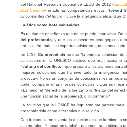
del National Research Council de EEUU de 2012 –
Educat
21st Century
– añade las competencias éticas.
Howard G
cinco mentes del futuro
incluye la inteligencia ética.
Guy Cl
La ética como bote salvavidas
Es un tipo de enseñanza que no se puede improvisar. De h
del profesorado
, y que los inspectores pedagógicos deb
práctica. Además, los expertos advierten que es necesario 
En 1792,
Condorcet
afirmó que “la primera condición de
su discurso en la UNESCO sostuvo que era necesario ta
“cultura del conflicto”
que prepare a los alumnos para el 
mejores soluciones que ha inventado la inteligencia hu
provoca». No es un conjunto de coacciones, es un bote sa
poder comparar unas morales con otras. ¿Qué es mejor so
¿Es mejor el “derecho de la fuerza” o la “fuerza del derech
una función social de la propiedad, o lo contrario?
La solución que la LOMCE ha impuesto me parece mala. Ha
presentándola como alternativa a la religión
Con frecuencia se levanta la objeción de que la ética no s
sus morales. Y nosotros también estamos transmitiendo un