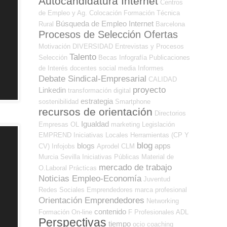
Autocandidatura Internet
Centros
de Empleo y Ag. Colocación
Formación Técnica
Búsqueda de Empleo Internet
Rural
Barcelona
Procesos de Selección Ofertas
Motivación
DIVERSIDAD
Entrevistas y Procesos
Talento
Selección
Becas
Infografía
Publicaciones
de Interés
docentes
social media
Informes
Debate Sindical-Empresarial
CALIDAD
proyecto
Linkedin
transformación digital
estrategia
sostenibilidad
Smartphone
recursos de orientación
Directorios
Igualdad
Empresas OL
marketing
Legislación
EMPREND
Iniciativas Locales
Herramientas (CP Y
blog
blogs
apps
CV)
Infojobs
Aprodel CLM
Murcia
Sevilla
Iniciativas Públicas
Material de
mercado de trabajo
O.Laboral
Prácticas
Noticias Empleo-Economía
Juventud
Redes Sociales Emprendedores
marca profesional
Orientación Emprendedores
Networking
contenido
Formación On-line
F Profesionales ADL
Perspectivas
tiempo
ocio
coaching