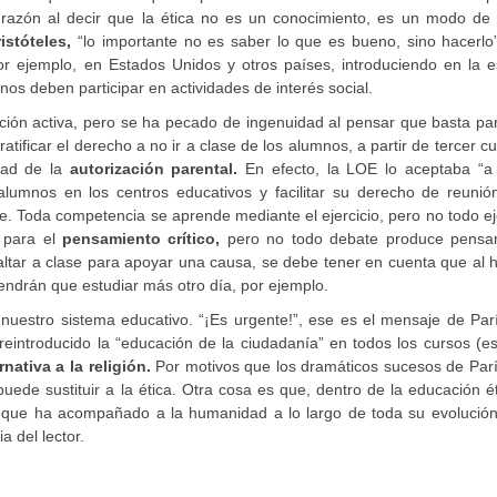
razón al decir que la ética no es un conocimiento, es un modo de 
istóteles,
“lo importante no es saber lo que es bueno, sino hacerlo”
r ejemplo, en Estados Unidos y otros países, introduciendo en la e
nos deben participar en actividades de interés social.
ción activa, pero se ha pecado de ingenuidad al pensar que basta par
ificar el derecho a no ir a clase de los alumnos, a partir de tercer c
idad de la
autorización parental.
En efecto, la LOE lo aceptaba “a 
s alumnos en los centros educativos y facilitar su derecho de reunió
 Toda competencia se aprende mediante el ejercicio, pero no todo ej
e para el
pensamiento crítico,
pero no todo debate produce pensa
faltar a clase para apoyar una causa, se debe tener en cuenta que al 
endrán que estudiar más otro día, por ejemplo.
nuestro sistema educativo. “¡Es urgente!”, ese es el mensaje de Par
ntroducido la “educación de la ciudadanía” en todos los cursos (es 
rnativa a la religión.
Por motivos que los dramáticos sucesos de Parí
uede sustituir a la ética. Otra cosa es que, dentro de la educación é
que ha acompañado a la humanidad a lo largo de toda su evolución
a del lector.