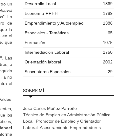
Desarrollo Local
1369
tro un
Nouvel
Economía-RRHH
1789
os”. La
tro de
Emprendimiento y Autoempleo
1388
que la
Especiales - Temáticas
65
e en el
e, que
Formación
1075
Intermediación Laboral
1750
”
. Las
Orientación laboral
2002
dres, o
eguida
Suscriptores Especiales
29
lia no
tra el
SOBRE MÍ
Valdés
Jose Carlos Muñoz Parreño
entes,
Técnico de Empleo en Administración Pública
que los
Local. Promotor de Empleo y Orientador
éticos,
Laboral. Asesoramiento Emprendedores
ichael
informe