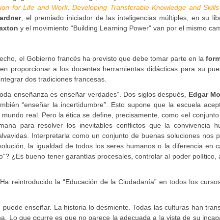
ion for Life and Work: Developing Transferable Knowledge and Skills
ardner
, el premiado iniciador de las inteligencias múltiples, en su li
axton
y el movimiento “Building Learning Power” van por el mismo ca
echo, el Gobierno francés ha previsto que debe tomar parte en la
for
en proporcionar a los docentes herramientas didácticas para su pue
integrar dos tradiciones francesas.
 toda enseñanza es enseñar verdades”. Dos siglos después,
Edgar Mo
mbién “enseñar la incertidumbre”. Esto supone que la escuela acep
mundo real. Pero la ética se define, precisamente, como «el conjunto
mana para resolver los inevitables conflictos que la convivencia 
lvavidas. Interpretarla como un conjunto de buenas soluciones nos p
lución, la igualdad de todos los seres humanos o la diferencia en c
o”? ¿Es bueno tener garantías procesales, controlar al poder político, 
 reintroducido la “Educación de la Ciudadanía” en todos los cursos
e puede enseñar. La historia lo desmiente. Todas las culturas han tran
a. Lo que ocurre es que no parece la adecuada a la vista de su inca