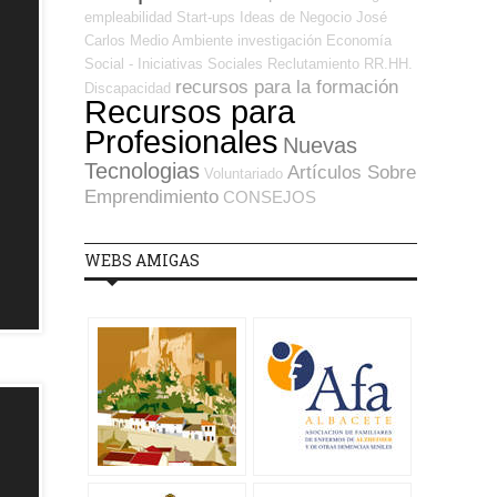
empleabilidad
Start-ups
Ideas de Negocio
José
Carlos
Medio Ambiente
investigación
Economía
Social - Iniciativas Sociales
Reclutamiento RR.HH.
recursos para la formación
Discapacidad
Recursos para
Profesionales
Nuevas
Tecnologias
Artículos Sobre
Voluntariado
Emprendimiento
CONSEJOS
WEBS AMIGAS