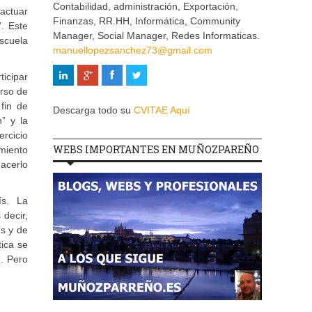
Contabilidad, administración, Exportación,
actuar
Finanzas, RR.HH, Informática, Community
. Este
Manager, Social Manager, Redes Informaticas.
scuela
manuellopezsanchez73@gmail.com
ticipar
urso de
fin de
Descarga todo su
CVITAE Aquí
n” y la
ercicio
WEBS IMPORTANTES EN MUÑOZPAREÑO
miento
hacerlo
ís. La
decir,
s y de
tica se
. Pero