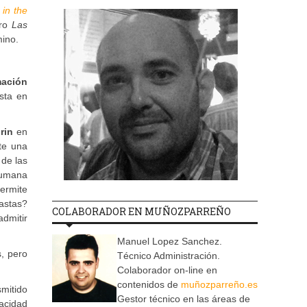
 in the
bro
Las
mino.
mación
sta en
rin
en
te una
 de las
humana
ermite
astas?
COLABORADOR EN MUÑOZPARREÑO
admitir
Manuel Lopez Sanchez.
, pero
Técnico Administración.
Colaborador on-line en
contenidos de
muñozparreño.es
smitido
Gestor técnico en las áreas de
pacidad