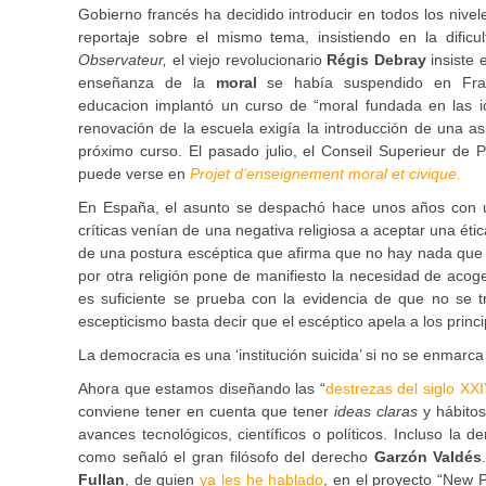
Gobierno francés ha decidido introducir en todos los niv
reportaje sobre el mismo tema, insistiendo en la dific
Observateur,
el viejo revolucionario
Régis Debray
insiste 
enseñanza de la
moral
se había suspendido en Fra
educacion implantó un curso de “moral fundada en las i
renovación de la escuela exigía la introducción de una asi
próximo curso. El pasado julio, el Conseil Superieur de 
puede verse en
Projet d’enseignement moral et civique.
En España, el asunto se despachó hace unos años con u
críticas venían de una negativa religiosa a aceptar una étic
de una postura escéptica que afirma que no hay nada que 
por otra religión pone de manifiesto la necesidad de aco
es suficiente se prueba con la evidencia de que no se t
escepticismo basta decir que el escéptico apela a los princi
La democracia es una ‘institución suicida’ si no se enmarca
Ahora que estamos diseñando las “
destrezas del siglo XXI
conviene tener en cuenta que tener
ideas claras
y hábito
avances tecnológicos, científicos o políticos. Incluso la d
como señaló el gran filósofo del derecho
Garzón Valdés
Fullan
, de quien
ya les he hablado
, en el proyecto “New P