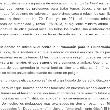
eles educativos una asignatura de educación moral. En
Le Point
encuen
ultad que tienen los profesores para tratar temas éticos, y en
Le 
en que “el desierto de valores en que vivimos saca a relucir los cuchill
ncia a finales de los 70. Pero ya en 2011, el entonces minis
deas de humanidad y razón”. En 2013, el siguiente ministro afirmó 
gnatura de ética (moral laica) en todos los niveles. Iba a introducirs
Programmes presentó las directrices de esta asignatura en su inform
n debate de ínfimo nivel contra la
“Educación para la Ciudadanía
a laica, de la insistencia en que la educación moral era cosa de los pa
enseñar en estos temas. El hecho de que una religión puede ser pers
gerse a
principios éticos superiores
y comunes a ambas. Que la fami
rata de que aprendan la moral familiar, sino una ética común. Y con
pios éticos universales cuando se siente en peligro.
 en principios éticos, como señaló el gran filósofo del derecho Garzón 
”
para ver qué hábitos debemos fomentar en nuestros niños y adolesc
s firmes en el terreno ético son más importantes para nuestro futuro 
emocracia es una “institución suicida” si no se enmarca en principios 
. De hecho, los pedagogos más avanzados insisten en esta línea.
M
edagogies for Deep Learning”, incluye el “emprendimiento ético”. El 