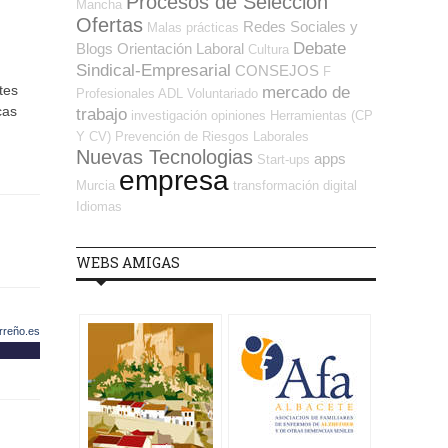
Procesos de Selección
Mancha
Ofertas
Redes Sociales y
Malas prácticas
Debate
Blogs Orientación Laboral
Cultura
Sindical-Empresarial
CONSEJOS
F
tes
mercado de
Profesionales ADL
Voluntariado
cas
trabajo
investigación
opiniones
Herramientas (CP
Y CV)
Prevención de Riesgos Laborales
Nuevas Tecnologias
apps
Start-ups
empresa
Murcia
transformación digital
Idiomas
WEBS AMIGAS
rreño.es