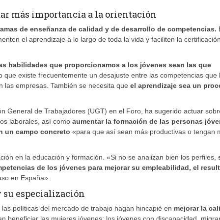
ar más importancia a la orientación
gramas de enseñanza de calidad y de desarrollo de competencias.
n el aprendizaje a lo largo de toda la vida y faciliten la certificació
las habilidades que proporcionamos a los jóvenes sean las que
o que existe frecuentemente un desajuste entre las competencias que 
 en las empresas. También se necesita que
el aprendizaje sea un pro
ón General de Trabajadores (UGT) en el Foro, ha sugerido actuar sobr
los laborales, así como
aumentar la formación de las personas jóv
en un campo concreto
«para que así sean más productivas o tengan
ión en la educación y formación. «Si no se analizan bien los perfiles,
petencias de los jóvenes para mejorar su empleabilidad, el resul
aso en España».
y su especialización
las políticas del mercado de trabajo hagan hincapié en
mejorar la cal
 beneficiar las mujeres jóvenes; los jóvenes con discapacidad, migra