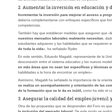
2. Aumentar la inversión en educación y d
Incrementar la inversión para mejorar el acceso a pro
debería complementarse con enfoques específicos que fomente
competencias.
También hay que establecer medidas que aseguren que «
nuestros mercados laborales realmente necesitan
, dad
estudiantes adquieren y las habilidades que se requieren
de toda la vida
«, ha señalado Ryder.
En este sentido, Eduardo Magaldi, representante de la Uni
desconexión entre el sistema educativo y los nuevos mode
en más áreas que no sean tan específicas y técnicas 
habilidades a la hora de encontrar un empleo».
Asimismo, Magaldi ha señalado la importancia de la orientac
se realiza un acompañamiento y orientación de las com
de la formación que se le da es inútil,
como ha sido el c
3. Asegurar la calidad del empleo juvenil 
Otra de las propuestas que se desprenden del Foro es que 
la inclusión del mercado laboral.
De este modo se podrían