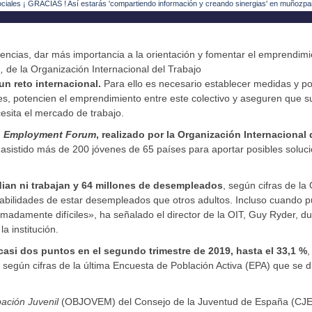
ociales ¡ GRACIAS ! Así estarás 'compartiendo información y creando sinergias' en muñozpa
ncias, dar más importancia a la orientación y fomentar el emprendimi
m,
de la Organización Internacional del Trabajo
un reto internacional.
Para ello es necesario establecer medidas y pol
es, potencien el emprendimiento entre este colectivo y aseguren que s
sita el mercado de trabajo.
h Employment Forum
, realizado por la Organización Internacional 
n asistido más de 200 jóvenes de 65 países para aportar posibles soluc
ian ni trabajan y 64 millones de desempleados
, según cifras de la 
babilidades de estar desempleados que otros adultos. Incluso cuando 
madamente difíciles», ha señalado el director de la OIT, Guy Ryder, d
a institución.
 casi dos puntos en el segundo trimestre de 2019, hasta el 33,1 %
,
, según cifras de la última Encuesta de Población Activa (EPA) que se d
ación Juvenil
(OBJOVEM) del Consejo de la Juventud de España (CJE