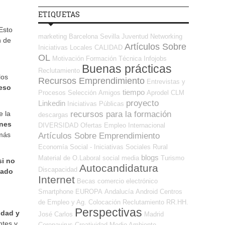
ETIQUETAS
Esto
marketing
Barcelona
Sevilla
Juventud
Networking
n de
Artículos Sobre
Iniciativas Locales
CALIDAD
OL
Motivación
Formación Técnica
Infojobs
Buenas prácticas
Reclutamiento
los
Recursos Emprendimiento
Entrevistas y
ceso
tiempo
Procesos Selección
Amigos
Aprodel CLM
proyecto
Linkedin
Iniciativas Públicas
recursos para la formación
e la
descargas
enes
DIVERSIDAD
Ofertas Empleo Internacional
 más
Artículos Sobre Emprendimiento
Economía Social - Iniciativas Sociales
Rural
blogs
Material de O.Laboral
social media
Turismo
si no
Autocandidatura
Discapacidad
tado
Internet
Becas
comercio electrónico
Smartphone
EUROPA
Andalucía
Android
Centros
de Empleo y Ag. Colocación
Reclutamiento RR.HH.
Perspectivas
idad y
José Carlos
Madrid
ntes y
Coronavirus
Creatividad
Medio Ambiente