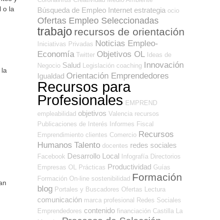
 o la
Búsqueda de Empleo Internet
estrategia
ocio
Ofertas Empleo Seleccionadas
trabajo
recursos de orientación
Noticias Empleo-
Iniciativas Privadas
Economía
Objetivos OL
Twitter
Ideas de
Innovación
Salud
Negocio
Legislación
coaching
 la
Orientación Emprendedores
Igualdad
Recursos para
Profesionales
EMPREND
objetivos
empleabilidad
Valencia
recursos
Publicaciones de Interés
Informes
Fiscal
Recursos
Emprendimiento
clientes
Comercio
Humanos
Talento
redes sociales
docentes
Desarrollo Local
Facebook
Infografía
Directorios
Productividad
Empresas OL
Prácticas
Guías
Formación
Formación On-line
sostenibilidad
gan
blog
Portales y Buscadores Ofertas
Lectura
comunicación
marca profesional
Redes Sociales
contenido
Emprendedores
financiación
Castilla La