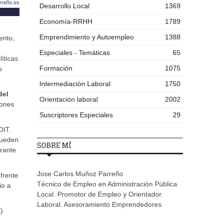
rreño.es
Desarrollo Local
1369
Economía-RRHH
1789
Emprendimiento y Autoempleo
1388
ento,
Especiales - Temáticas
65
íticas
Formación
1075
u
Intermediación Laboral
1750
del
Orientación laboral
2002
iones
Suscriptores Especiales
29
OIT.
pueden
SOBRE MÍ
urante
Jose Carlos Muñoz Parreño
 frente
Técnico de Empleo en Administración Pública
io a
Local. Promotor de Empleo y Orientador
Laboral. Asesoramiento Emprendedores
)