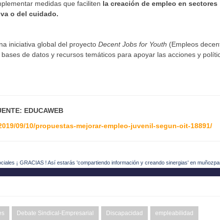
implementar medidas que faciliten
la creación de empleo en sectores
iva o del cuidado.
una iniciativa global del proyecto
Decent Jobs for Youth
(Empleos decen
bases de datos y recursos temáticos para apoyar las acciones y políti
UENTE: EDUCAWEB
019/09/10/propuestas-mejorar-empleo-juvenil-segun-oit-18891/
ociales ¡ GRACIAS ! Así estarás 'compartiendo información y creando sinergias' en muñozpa
es
Debate Sindical-Empresarial
Discapacidad
empleabilidad