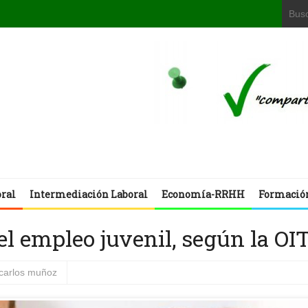
oral
Intermediación Laboral
Economía-RRHH
Formació
el empleo juvenil, según la OI
 carlos muñoz