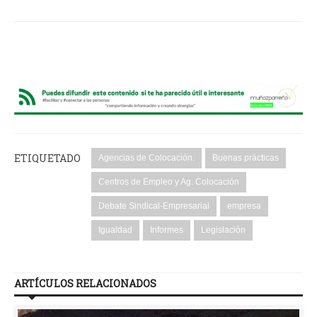
ETIQUETADO
Agencias de Colocación.
Buenas prácticas
Centros de Empleo y Ag. Colocación
Debate Sindical-Empresarial
empresa
Igualdad
Informes
Legislación
ARTÍCULOS RELACIONADOS