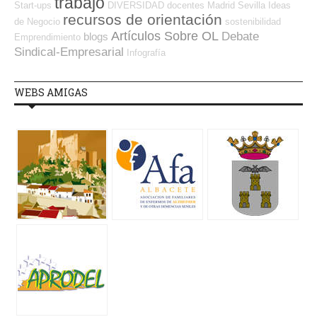
trabajo
Start-ups
DIVERSIDAD
docentes
Madrid
Sevilla
Ideas
recursos de orientación
de Negocio
sostenibilidad
Artículos Sobre OL
Debate
blogs
Emprendimiento
Sindical-Empresarial
Infografía
WEBS AMIGAS