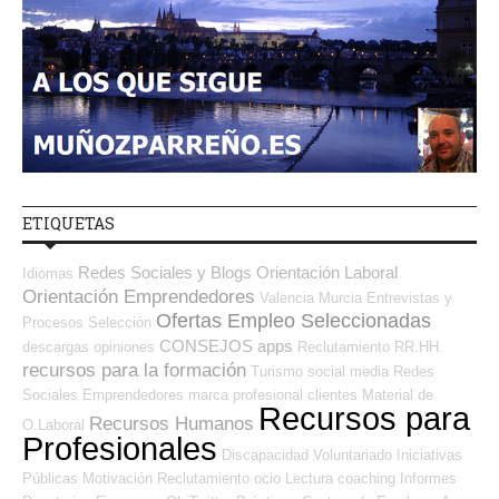
ETIQUETAS
Redes Sociales y Blogs Orientación Laboral
Idiomas
Orientación Emprendedores
Valencia
Murcia
Entrevistas y
Ofertas Empleo Seleccionadas
Procesos Selección
CONSEJOS
apps
descargas
opiniones
Reclutamiento RR.HH.
recursos para la formación
Turismo
social media
Redes
Sociales Emprendedores
marca profesional
clientes
Material de
Recursos para
Recursos Humanos
O.Laboral
Profesionales
Discapacidad
Voluntariado
Iniciativas
Públicas
Motivación
Reclutamiento
ocio
Lectura
coaching
Informes