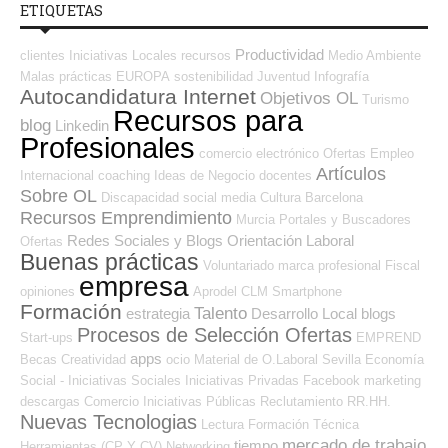
ETIQUETAS
Productividad
clientes
Iniciativas Locales
recursos
Medio Ambiente
Malas prácticas
EUROPA
sostenibilidad
Juventud
Infografía
Autocandidatura Internet
Objetivos OL
Turismo
Recursos para
blog
Linkedin
Profesionales
comercio electrónico
Ofertas Empleo
Artículos
Internacional
coaching
Ideas de Negocio
docentes
Sobre OL
Discapacidad
social media
Cultura
Barcelona
Recursos Emprendimiento
Murcia
Portales y Buscadores
Redes Sociales y Blogs Orientación Laboral
Ofertas
Buenas prácticas
Voluntariado
marca profesional
Fiscal
empresa
opiniones
Aprodel CLM
Smartphone
Formación
Talento
estrategia
Desarrollo Local
blogs
Procesos de Selección Ofertas
Start-ups
EMPREND
apps
Becas
Creatividad
ocio
Material de O.Laboral
Sevilla
Economía
Social - Iniciativas Sociales
Iniciativas Privadas
Facebook
marketing
descargas
Comercio
Iniciativas Públicas
Reclutamiento RR.HH.
Nuevas Tecnologias
Lectura
Formación Técnica
mercado de trabajo
tiempo
Herramientas (CP Y CV)
Networking