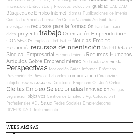
Igualdad
financiación
Entrevistas y Procesos Selección
CALIDAD
Búsqueda de Empleo Internet
Idiomas
Publicaciones de Interés
Castilla La Mancha
Formación On-line
Valencia
Android
Rural
recursos para la formación
investigación
transformación
trabajo
proyecto
Orientación Emprendedores
digital
Noticias Empleo-
CONSEJOS
empleabilidad
Twitter
recursos de orientación
Economía
Debate
Madrid
Sindical-Empresarial
Recursos Humanos
Emprendimiento
Artículos Sobre Emprendimiento
contenido
Andalucía
Perspectivas
Motivación
Guías
Informes
Prácticas
comunicación
Prevención de Riesgos Laborales
Coronavirus
redes sociales
Infojobs
Directorios Empresas OL
José Carlos
Ofertas Empleo Seleccionadas
Innovación
Amigos
objetivos
Legislación
Centros de Empleo y Ag. Colocación
F
Salud
Profesionales ADL
Redes Sociales Emprendedores
DIVERSIDAD
Reclutamiento
WEBS AMIGAS