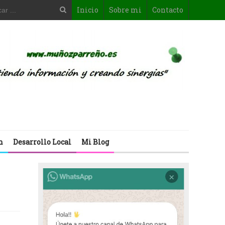
Inicio
Sobre mi
Contacto
n
Desarrollo Local
Mi Blog