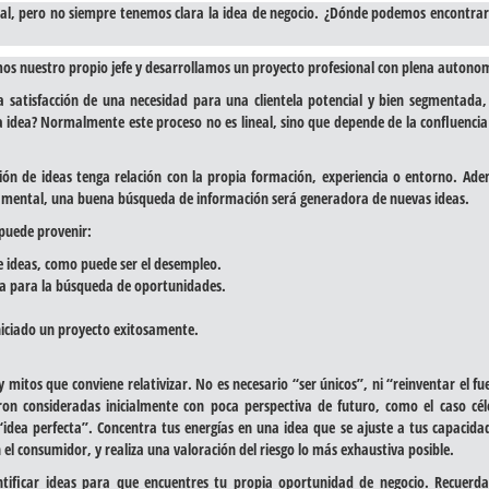
l, pero no siempre tenemos clara la idea de negocio. ¿Dónde podemos encontrar 
 nuestro propio jefe y desarrollamos un proyecto profesional con plena autono
satisfacción de una necesidad para una clientela potencial y bien segmentada, 
la idea? Normalmente este proceso no es lineal, sino que depende de la confluenci
n de ideas tenga relación con la propia formación, experiencia o entorno. Ade
damental, una buena búsqueda de información será generadora de nuevas ideas.
puede provenir:
 de ideas, como puede ser el desempleo.
va para la búsqueda de oportunidades.
niciado un proyecto exitosamente.
mitos que conviene relativizar. No es necesario “ser únicos”, ni “reinventar el fu
n consideradas inicialmente con poca perspectiva de futuro, como el caso cél
ea perfecta”. Concentra tus energías en una idea que se ajuste a tus capacidad
 el consumidor, y realiza una valoración del riesgo lo más exhaustiva posible.
ntificar ideas para que encuentres tu propia oportunidad de negocio. Recuerda