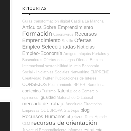
ETIQUETAS
Guías
transformación digital
Castilla La Mancha
Artículos Sobre Emprendimiento
Formación
Recursos
Coronavirus
Emprendimiento
Ofertas
Sevilla
Empleo Seleccionadas
Noticias
Empleo-Economía
Amigos
Infojobs
Portales y
Buscadores Ofertas
descargas
Ofertas Empleo
Internacional
sostenibilidad
Murcia
Economía
Social - Iniciativas Sociales
Networking
EMPREND
Creatividad
Twitter
Publicaciones de Interés
CONSEJOS
Reclutamiento RR.HH.
Barcelona
Talento
contenido
Turismo
ocio
Comercio
Igualdad
opiniones
Material de O.Laboral
mercado de trabajo
Andalucía
Directorios
blog
Empresas OL
EUROPA
Start-ups
Recursos Humanos
objetivos
Rural
Aprodel
recursos de orientación
CLM
estrategia
Juventud
Emprendimiento
Informes