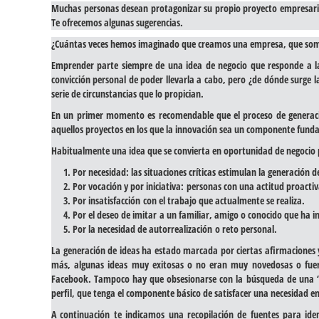
Muchas personas desean protagonizar su propio proyecto empresaria
Te ofrecemos algunas sugerencias.
¿Cuántas veces hemos imaginado que creamos una empresa, que somos
Emprender parte siempre de una idea de negocio que responde a la 
convicción personal de poder llevarla a cabo, pero ¿de dónde surge 
serie de circunstancias que lo propician.
En un primer momento es recomendable que el proceso de generació
aquellos proyectos en los que la innovación sea un componente fun
Habitualmente una idea que se convierta en oportunidad de negocio 
Por necesidad
: las situaciones críticas estimulan la generación
Por vocación y por iniciativa:
personas con una actitud proacti
Por insatisfacción
con el trabajo que actualmente se realiza.
Por el deseo de imitar
a un familiar, amigo o conocido que ha i
Por la necesidad de autorrealización
o reto personal.
La generación de ideas ha estado marcada por ciertas afirmaciones y 
más, algunas ideas muy exitosas o no eran muy novedosas o fuero
Facebook. Tampoco hay que obsesionarse con la búsqueda de una “id
perfil, que tenga el componente básico de satisfacer una necesidad en
A continuación te indicamos una recopilación de fuentes para ide