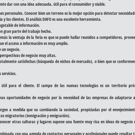
nte dar con una idea adecuada, útil para el consumidor y viable.
nes personales. Conocer bien un terreno es la mejor opción para detectar necesidad
y los clientes. El análisis DAFO es una excelente herramienta.
nagotable de información.
n gran parte del trabajo hecho.
emás la ventaja de la feria es que se puede hallar reunidos a competidores, prove
que el acceso a información es muy amplio.
e un negocio.
 perspectivas de negocio muy altas.
s totalmente satisfechas (búsqueda de nichos de mercado), o bien que se conforme
servicios.
útil para el cliente. El campo de las nuevas tecnologías es un territorio pró
enas oportunidades de negocio por la necesidad de las empresas de adaptarse a
urgen a medida que va cambiando la sociedad, propiciadas por el envejecimient
tos migratorios (inmigración y emigración).
conocer otras culturas y lugares supone una fuente muy rica en ideas de negocio
ombinada con una agenda de contactos personales y profesionales puede resultar