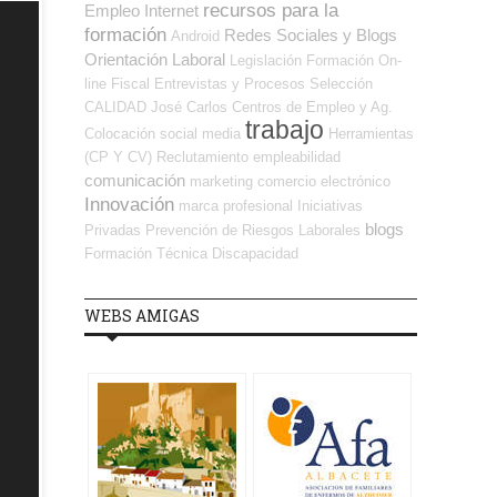
recursos para la
Empleo Internet
formación
Redes Sociales y Blogs
Android
Orientación Laboral
Legislación
Formación On-
line
Fiscal
Entrevistas y Procesos Selección
CALIDAD
José Carlos
Centros de Empleo y Ag.
trabajo
Colocación
social media
Herramientas
(CP Y CV)
Reclutamiento
empleabilidad
comunicación
marketing
comercio electrónico
Innovación
marca profesional
Iniciativas
blogs
Privadas
Prevención de Riesgos Laborales
Formación Técnica
Discapacidad
WEBS AMIGAS