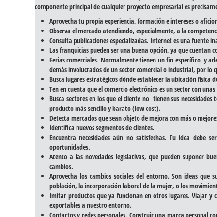
componente principal de cualquier proyecto empresarial es precisame
Aprovecha tu propia experiencia, formación e intereses o aficio
Observa el mercado atendiendo, especialmente, a la competencia 
Consulta publicaciones especializadas. Internet es una fuente i
Las franquicias pueden ser una buena opción, ya que cuentan co
Ferias comerciales. Normalmente tienen un fin específico, y ad
demás involucrados de un sector comercial o industrial, por lo 
Busca lugares estratégicos dónde establecer la ubicación física d
Ten en cuenta que el comercio electrónico es un sector con unas
Busca sectores en los que el cliente no tienen sus necesidade
producto más sencillo y barato (low cost).
Detecta mercados que sean objeto de mejora con más o mejores 
Identifica nuevos segmentos de clientes.
Encuentra necesidades aún no satisfechas. Tu idea debe ser 
oportunidades.
Atento a las novedades legislativas, que pueden suponer bu
cambios.
Aprovecha los cambios sociales del entorno. Son ideas que s
población, la incorporación laboral de la mujer, o los movimien
Imitar productos que ya funcionan en otros lugares. Viajar y 
exportables a nuestro entorno.
Contactos y redes personales. Construir una marca personal c