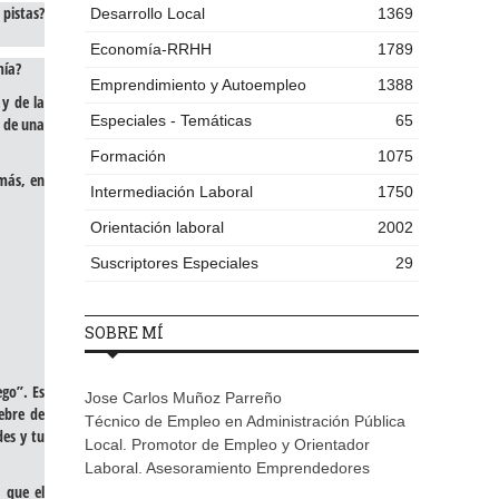
pistas?
Desarrollo Local
1369
Economía-RRHH
1789
mía?
Emprendimiento y Autoempleo
1388
y de la
Especiales - Temáticas
65
a de una
Formación
1075
más, en
Intermediación Laboral
1750
Orientación laboral
2002
Suscriptores Especiales
29
SOBRE MÍ
ego”. Es
Jose Carlos Muñoz Parreño
ebre de
Técnico de Empleo en Administración Pública
es y tu
Local. Promotor de Empleo y Orientador
Laboral. Asesoramiento Emprendedores
 que el