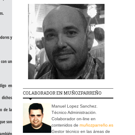
es.
edores y
n con un
digo en
COLABORADOR EN MUÑOZPARREÑO
 dichos
Manuel Lopez Sanchez.
o de la
Técnico Administración.
Colaborador on-line en
 que son
contenidos de
muñozparreño.es
Gestor técnico en las áreas de
 también