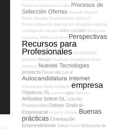
Procesos de
Prácticas
Iniciativas Locales
Selección Ofertas
Ideas de Negocio
Redes Sociales Emprendedores
Becas
F
Profesionales ADL
financiación
Infografía
coaching
redes sociales
investigación
clientes
Motivación
Perspectivas
Iniciativas Públicas
Cultura
Recursos para
Profesionales
DIVERSIDAD
tiempo
docentes
Facebook
Smartphone
Malas
Nuevas Tecnologias
prácticas
proyecto
Desarrollo Local
Autocandidatura Internet
empresa
Voluntariado
Medio Ambiente
Objetivos OL
apps
Lectura
Valencia
Artículos Sobre OL
Linkedin
Debate Sindical-
Productividad
Buenas
Empresarial
recursos
Idiomas
prácticas
Orientación
Emprendedores
Salud
Búsqueda de
Madrid