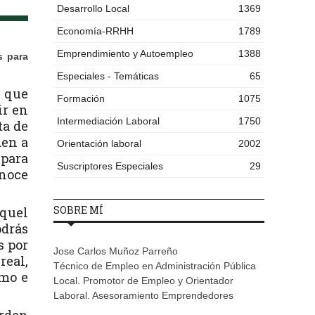
Desarrollo Local
1369
Economía-RRHH
1789
Emprendimiento y Autoempleo
1388
s para
Especiales - Temáticas
65
 que
Formación
1075
ir en
Intermediación Laboral
1750
ta de
den a
Orientación laboral
2002
 para
Suscriptores Especiales
29
onoce
SOBRE MÍ
aquel
odrás
s por
Jose Carlos Muñoz Parreño
real,
Técnico de Empleo en Administración Pública
imo e
Local. Promotor de Empleo y Orientador
Laboral. Asesoramiento Emprendedores