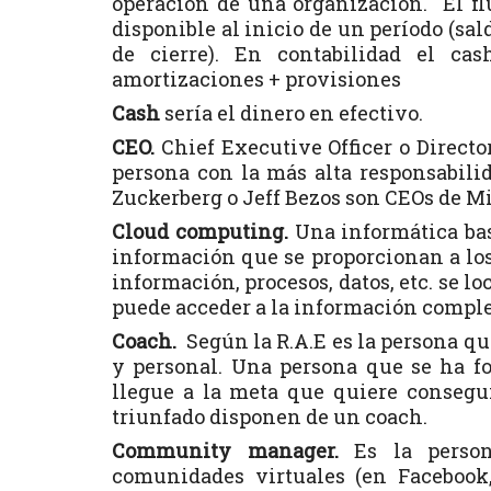
operación de una organización. El flu
disponible al inicio de un período (sald
de cierre). En contabilidad el cas
amortizaciones + provisiones
Cash
sería el dinero en efectivo.
CEO.
Chief Executive Officer o Directo
persona con la más alta responsabili
Zuckerberg o Jeff Bezos son CEOs de M
Cloud computing.
Una informática bas
información que se proporcionan a los 
información, procesos, datos, etc. se lo
puede acceder a la información complet
Coach.
Según la R.A.E es la persona que
y personal. Una persona que se ha f
llegue a la meta que quiere consegui
triunfado disponen de un coach.
Community manager.
Es la persona
comunidades virtuales (en Facebook