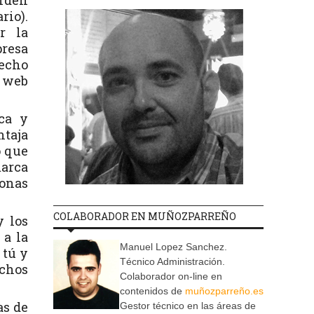
rden
rio).
r la
presa
hecho
a web
ca y
ntaja
o que
marca
sonas
COLABORADOR EN MUÑOZPARREÑO
y los
 a la
Manuel Lopez Sanchez.
 tú y
Técnico Administración.
uchos
Colaborador on-line en
contenidos de
muñozparreño.es
as de
Gestor técnico en las áreas de