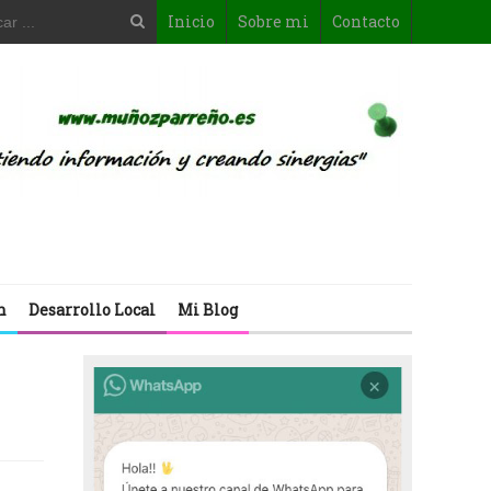
Inicio
Sobre mi
Contacto
n
Desarrollo Local
Mi Blog