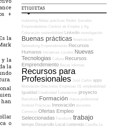
ctivo
lance
ETIQUETAS
os +
marketing
Malas prácticas
Redes Sociales
Emprendedores
Centros de Empleo y Ag.
Linkedin
Colocación
sostenibilidad
investigación
Es la
Buenas prácticas
financiación
 Mark
Recursos
Networking
Emprendimiento
Nuevas
Humanos
Iniciativas Locales
Tecnologias
Recursos
 y la
Cultura
Emprendimiento
Becas
Idiomas
da la
Recursos para
mundo
Profesionales
tura.
apps
José Carlos
Motivación
Directorios Empresas OL
empleabilidad
ional
proyecto
Igualdad
Creatividad
Coronavirus
guien
Formación
Barcelona
marca profesional
e han
Innovación
Android
Prácticas
docentes
Ofertas Empleo
Comercio
llar
trabajo
Seleccionadas
Facebook
rca o
tiempo
Desarrollo Local
contenido
Castilla La