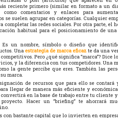
entradas o post (artículos) que aparecen en o
ás reciente primero (similar en formato a un dia
les como comentarios y enlaces para aumenta
los se suelen agrupar en categorías. Cualquier em
a completar las redes sociales. Por otra parte, el 
cación habitual para el posicionamiento de un
 Es un nombre, símbolo o diseño que identifi
ductos. Una
e
strategia de marca eficaz
te da una ve
ompetitivos. Pero ¿qué significa “marca”? Dice l
icios, y la diferencia con tus competidores. Una 
como la gente percibe que eres. También las per
 su marca.
asignación de recursos que para ello se contará 
para llegar de manera más eficiente y económica
 convertirá en la base de trabajo entre tu cliente y
r proyecto. Hacer un “briefing” te ahorrará m
ino.
s con bastante capital que lo invierten en empres