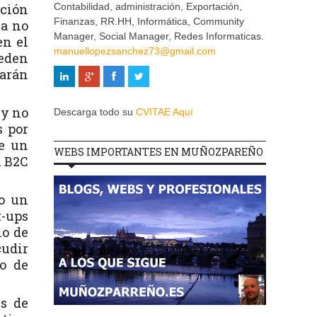
ación
Contabilidad, administración, Exportación,
Finanzas, RR.HH, Informática, Community
 a no
Manager, Social Manager, Redes Informaticas.
en el
manuellopezsanchez73@gmail.com
eden
tarán
 y no
Descarga todo su
CVITAE Aquí
s por
de un
WEBS IMPORTANTES EN MUÑOZPAREÑO
n B2C
o un
t-ups
io de
cudir
io de
es de