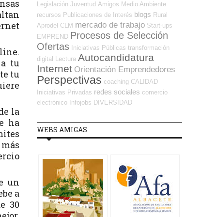
ensas
Legislación
Juventud
Amigos
Medio Ambiente
altan
blogs
recursos
Publicaciones de Interés
Rural
rnet
mercado de trabajo
Aprodel CLM
Start-ups
Procesos de Selección
EMPREND
Ofertas
Iniciativas Públicas
transformación
line.
Autocandidatura
digital
Lectura
 a tu
Internet
Orientación Emprendedores
te tu
Perspectivas
coaching
CALIDAD
uiere
redes sociales
Iniciativas Privadas
comercio
electrónico
Infojobs
DIVERSIDAD
de la
se ha
WEBS AMIGAS
mites
e más
ercio
le un
ebe a
e 30
ejor,