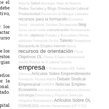
re el
Salud
Mancha
descargas
Ideas de Negocio
 debe
Redes Sociales y Blogs Orientación Laboral
tivo,
Productividad
Prevención de Riesgos Laborales
recursos para la formación
Economía
blog
Social - Iniciativas Sociales
Discapacidad
r los
comunicación
Guías
social media
Reclutamiento
actar
objetivos
RR.HH.
Portales y Buscadores Ofertas
curso
Talento
opiniones
Formación On-line
Smartphone
Búsqueda de Empleo Internet
Murcia
e los
recursos de orientación
Fiscal
estos
Objetivos OL
Ofertas Empleo Internacional
rgias
Sevilla
Material de O.Laboral
Turismo
empresa
F Profesionales ADL
Twitter
Artículos Sobre Emprendimiento
Valencia
ueños
Debate Sindical-
Formación Técnica
Madrid
r la
Empresarial
Noticias Empleo-
EUROPA
onal.
Economía
ocio
Voluntariado
Andalucía
Informes
tado.
estrategia
Entrevistas y Procesos Selección
Artículos Sobre OL
Infografía
Reclutamiento
pital
CONSEJOS
clientes
Herramientas (CP Y CV)