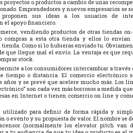
os proyectos o productos a cambio de unas recomp
 donado. Emprendedores y nuevos empresarios se s
y proponen sus ideas a los usuarios de inte
n el apoyo financiero.
erce, vendiendo productos de otras tiendas on-
 compras a esta otra tienda y ellos lo envían
 tienda. Como si lo hubieras enviado tu. Obviamen
de que llegue mal el envío. La ventaja es que req
omprar stock.
ermite a los consumidores intercambiar a través 
de tiempo o distancia. El comercio electrónico 
 años y se prevé que acelere mucho más. Los lí
lectrónico” son cada vez más borrosos a medida qu
as en Internet o tienen comercio on line y com
n
utilizado para definir de forma rápida y simp
ón o evento y su propuesta de valor. El nombre se d
scensor (normalmente los elevator pitch van d
 a tu audiencia de que tu idea o producto es el m