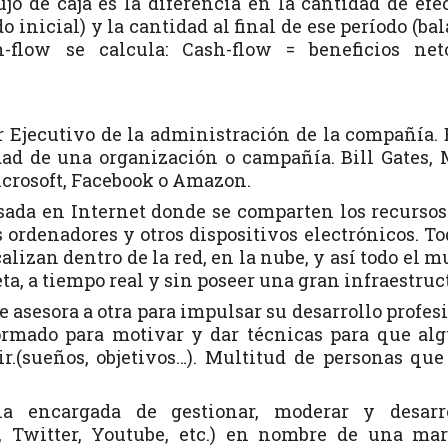
jo de caja es la diferencia en la cantidad de efe
o inicial) y la cantidad al final de ese período (ba
h-flow se calcula: Cash-flow = beneficios net
r Ejecutivo de la administración de la compañía. 
dad de una organización o campañía. Bill Gates,
icrosoft, Facebook o Amazon.
ada en Internet donde se comparten los recursos
ordenadores y otros dispositivos electrónicos. To
calizan dentro de la red, en la nube, y así todo el 
a, a tiempo real y sin poseer una gran infraestruc
 asesora a otra para impulsar su desarrollo profes
ormado para motivar y dar técnicas para que al
r.(sueños, objetivos…). Multitud de personas qu
 encargada de gestionar, moderar y desarro
, Twitter, Youtube, etc.) en nombre de una ma