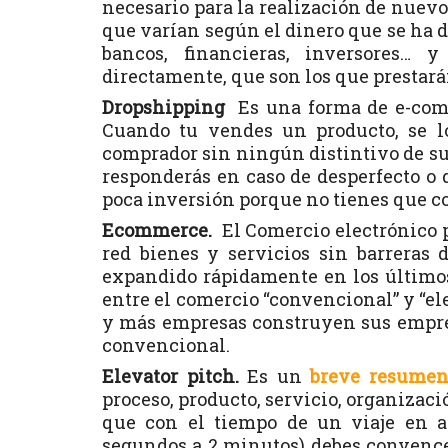
necesario para la realización de nuev
que varían según el dinero que se ha
bancos, financieras, inversores… 
directamente, que son los que prestará
Dropshipping
Es una forma de e-comm
Cuando tu vendes un producto, se lo
comprador sin ningún distintivo de su
responderás en caso de desperfecto o 
poca inversión porque no tienes que c
Ecommerce.
El Comercio electrónico p
red bienes y servicios sin barreras 
expandido rápidamente en los últimos
entre el comercio “convencional” y “e
y más empresas construyen sus empres
convencional.
Elevator pitch.
Es un
breve resume
proceso, producto, servicio, organizaci
que con el tiempo de un viaje en a
segundos a 2 minutos) debes convencer