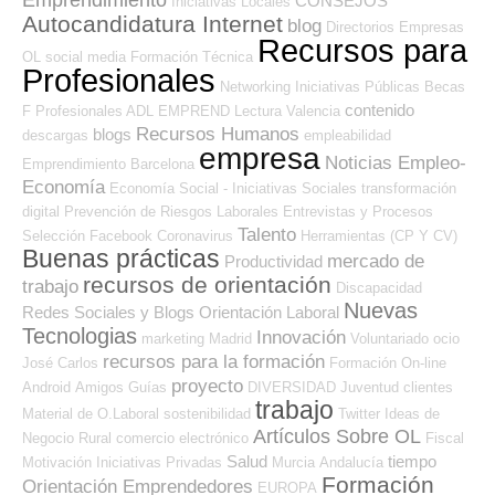
CONSEJOS
Iniciativas Locales
Autocandidatura Internet
blog
Directorios Empresas
Recursos para
OL
social media
Formación Técnica
Profesionales
Networking
Iniciativas Públicas
Becas
contenido
F Profesionales ADL
EMPREND
Lectura
Valencia
Recursos Humanos
blogs
descargas
empleabilidad
empresa
Noticias Empleo-
Emprendimiento
Barcelona
Economía
Economía Social - Iniciativas Sociales
transformación
digital
Prevención de Riesgos Laborales
Entrevistas y Procesos
Talento
Selección
Facebook
Coronavirus
Herramientas (CP Y CV)
Buenas prácticas
mercado de
Productividad
recursos de orientación
trabajo
Discapacidad
Nuevas
Redes Sociales y Blogs Orientación Laboral
Tecnologias
Innovación
marketing
Madrid
Voluntariado
ocio
recursos para la formación
José Carlos
Formación On-line
proyecto
Android
Amigos
Guías
DIVERSIDAD
Juventud
clientes
trabajo
Material de O.Laboral
sostenibilidad
Twitter
Ideas de
Artículos Sobre OL
Negocio
Rural
comercio electrónico
Fiscal
Salud
tiempo
Motivación
Iniciativas Privadas
Murcia
Andalucía
Formación
Orientación Emprendedores
EUROPA