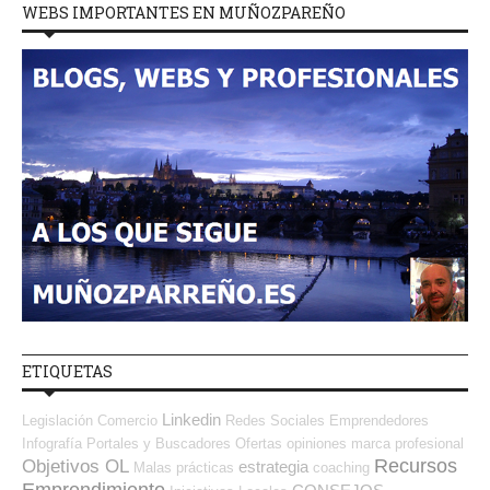
WEBS IMPORTANTES EN MUÑOZPAREÑO
ETIQUETAS
Linkedin
Legislación
Comercio
Redes Sociales Emprendedores
Infografía
Portales y Buscadores Ofertas
opiniones
marca profesional
Recursos
Objetivos OL
estrategia
Malas prácticas
coaching
Emprendimiento