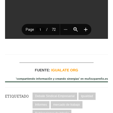
—————————————————————
FUENTE:
IGUALATE ORG
'compartiendo información y creando sinergias' en muñozparreño.es
ETIQUETADO
Debate Sindical-Empresarial
Igualdad
Informes
mercado de trabajo