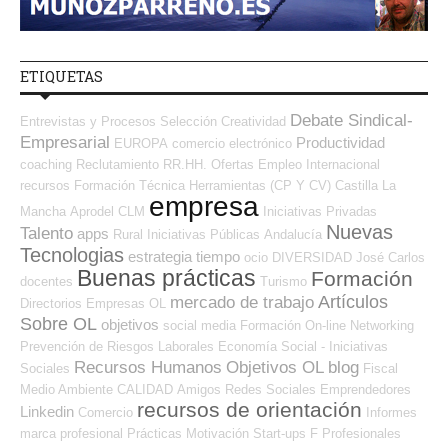
ETIQUETAS
Debate Sindical-
Entrevistas y Procesos Selección
Creatividad
Empresarial
Productividad
EUROPA
comercio electrónico
coaching
Reclutamiento RR.HH.
Ofertas Empleo Internacional
recursos
Formación Técnica
Herramientas (CP Y CV)
Castilla La
empresa
Mancha
Aprodel CLM
Iniciativas Privadas
Nuevas
Talento
apps
Rural
Iniciativas Públicas
Andalucía
Tecnologias
estrategia
tiempo
ocio
DIVERSIDAD
José Carlos
Buenas prácticas
Formación
docentes
Turismo
Artículos
mercado de trabajo
Directorios Empresas OL
Sobre OL
objetivos
social media
Formación On-line
Networking
Prevención de Riesgos Laborales
Economía Social - Iniciativas
Recursos Humanos
Objetivos OL
blog
Sociales
Fiscal
Medio Ambiente
CALIDAD
Amigos
Redes Sociales Emprendedores
recursos de orientación
Linkedin
Comercio
Informes
marca profesional
Prácticas
Motivación
Start-ups
F Profesionales