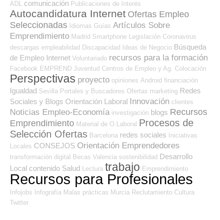
comunicación
ADL
Publicaciones de Interés
Autocandidatura Internet
Ofertas Empleo
Seleccionadas
Artículos Sobre
Idiomas
Guías
Emprendimiento
Madrid
Smartphone
Legislación
Coronavirus
Búsqueda
descargas
empleabilidad
Discapacidad
Ideas de Negocio
recursos para la formación
de Empleo Internet
Voluntariado
Facebook
EMPREND
Juventud
Centros de Empleo y Ag. Colocación
Perspectivas
proyecto
opiniones
Android
financiación
Igualdad
Redes
Sevilla
Portales y Buscadores Ofertas
marketing
Innovación
Sociales y Blogs Orientación Laboral
clientes
Recursos
Noticias Empleo-Economía
blogs
investigación
Procesos de
Emprendimiento
Material de O.Laboral
Selección Ofertas
redes sociales
Barcelona
Iniciativas
Orientación Emprendedores
CONSEJOS
Locales
Desarrollo
transformación digital
Becas
Valencia
sostenibilidad
trabajo
Local
contenido
Salud
Lectura
Emprendimiento
Recursos para Profesionales
Infojobs
Infografía
Malas prácticas
Murcia
Reclutamiento
Cultura
Twitter