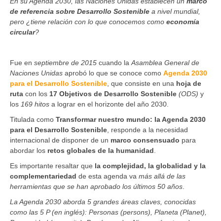
En su Agenda 2030, las Naciones Unidas establecen un
marco
de referencia sobre Desarrollo Sostenible
a nivel mundial,
pero ¿tiene relación con lo que conocemos como
economía
circular
?
Fue en
septiembre de 2015
cuando la
Asamblea General de
Naciones Unidas
aprobó lo que se conoce como
Agenda 2030
para el Desarrollo Sostenible
, que consiste en una
hoja de
ruta
con los
17 Objetivos de Desarrollo Sostenible
(ODS)
y
los
169 hitos
a lograr en el horizonte del año 2030.
Titulada como
Transformar nuestro mundo: la Agenda 2030
para el Desarrollo Sostenible
, responde a la necesidad
internacional de disponer de un
marco consensuado
para
abordar los
retos globales de la humanidad
.
Es importante resaltar que
la complejidad, la globalidad y la
complementariedad
de esta agenda va
más allá de las
herramientas que se han aprobado los últimos 50 años
.
La Agenda 2030 aborda 5 grandes áreas claves, conocidas
como las 5 P (en inglés): Personas (persons), Planeta (Planet),