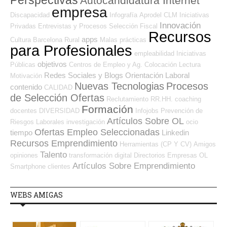
Autocandidatura Internet
empresa
Discapacidad
Infografía
Aprodel CLM
Iniciativas
Innovación
Privadas
Entrevistas y Procesos Selección
Fiscal
Recursos
apps
Cultura
Barcelona
Rural
Malas prácticas
para Profesionales
empleabilidad
Iniciativas
objetivos
Públicas
Centros de Empleo y Ag. Colocación
Lectura
Redes Sociales y Blogs Orientación Laboral
Motivación
Nuevas Tecnologias
Procesos
contenido
CALIDAD
de Selección Ofertas
Reclutamiento RR.HH.
coaching
Formación
docentes
DIVERSIDAD
Infojobs
Prevención de
Artículos Sobre OL
Riesgos Laborales
investigación
ocio
Ofertas Empleo Seleccionadas
tiempo
Linkedin
Recursos Emprendimiento
Herramientas (CP Y CV)
Amigos
Talento
opiniones
transformación digital
Directorios Empresas OL
Artículos Sobre Emprendimiento
Smartphone
clientes
WEBS AMIGAS