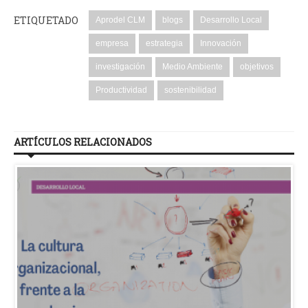
ETIQUETADO
Aprodel CLM
blogs
Desarrollo Local
empresa
estrategia
Innovación
investigación
Medio Ambiente
objetivos
Productividad
sostenibilidad
ARTÍCULOS RELACIONADOS