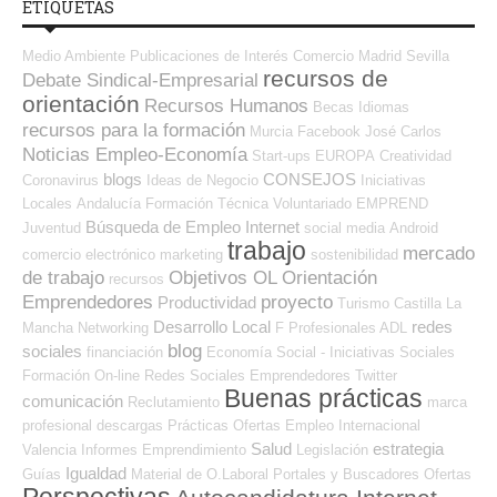
ETIQUETAS
Medio Ambiente
Publicaciones de Interés
Comercio
Madrid
Sevilla
recursos de
Debate Sindical-Empresarial
orientación
Recursos Humanos
Becas
Idiomas
recursos para la formación
Murcia
Facebook
José Carlos
Noticias Empleo-Economía
Start-ups
EUROPA
Creatividad
blogs
CONSEJOS
Coronavirus
Ideas de Negocio
Iniciativas
Locales
Andalucía
Formación Técnica
Voluntariado
EMPREND
Búsqueda de Empleo Internet
Juventud
social media
Android
trabajo
mercado
comercio electrónico
marketing
sostenibilidad
de trabajo
Objetivos OL
Orientación
recursos
Emprendedores
proyecto
Productividad
Turismo
Castilla La
Desarrollo Local
redes
Mancha
Networking
F Profesionales ADL
blog
sociales
financiación
Economía Social - Iniciativas Sociales
Formación On-line
Redes Sociales Emprendedores
Twitter
Buenas prácticas
comunicación
Reclutamiento
marca
profesional
descargas
Prácticas
Ofertas Empleo Internacional
Salud
estrategia
Valencia
Informes
Emprendimiento
Legislación
Igualdad
Guías
Material de O.Laboral
Portales y Buscadores Ofertas
Perspectivas