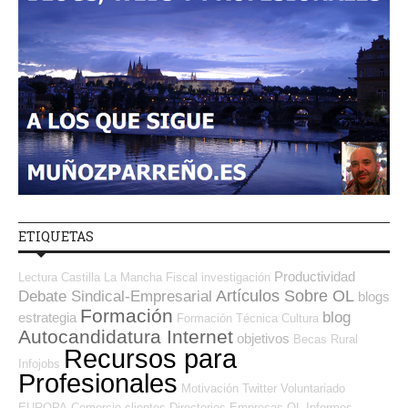
ETIQUETAS
Productividad
Lectura
Castilla La Mancha
Fiscal
investigación
Artículos Sobre OL
Debate Sindical-Empresarial
blogs
Formación
blog
estrategia
Formación Técnica
Cultura
Autocandidatura Internet
objetivos
Becas
Rural
Recursos para
Infojobs
Profesionales
Motivación
Twitter
Voluntariado
EUROPA
Comercio
clientes
Directorios Empresas OL
Informes