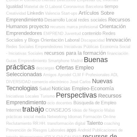
Igualdad
tiempo
Material de O.Laboral
Coronavirus
Barcelona
Artículos Sobre
Linkedin
Creatividad
Valencia
Start-ups
Emprendimiento
Recursos
Desarrollo Local
redes sociales
Humanos
proyecto
Orientación
recursos
marca profesional
Emprendedores
contenido
Redes
EMPREND
Juventud
Innovación
Sociales y Blogs Orientación Laboral
Discapacidad
Redes Sociales Emprendedores
Iniciativas Públicas
Economía Social
recursos para la formación
- Iniciativas Sociales
financiación
Buenas
Guías
Emprendimiento
Smartphone
Madrid
prácticas
Ofertas Empleo
descargas
Seleccionadas
Amigos
Aprodel CLM
F Profesionales ADL
Nuevas
DIVERSIDAD
comercio electrónico
José Carlos
Tecnologias
Noticias Empleo-Economía
Salud
Perspectivas
Recursos
Iniciativas Locales
Turismo
Emprendimiento
Búsqueda de Empleo
ocio
docentes
trabajo
Internet
CONSEJOS
Ideas de Negocio
Malas
prácticas
social media
Networking
Idiomas
Formación On-line
Talento
Reclutamiento RR.HH.
transformación digital
coaching
apps
Prevención de Riesgos Laborales
Android
Publicaciones de
recursos de