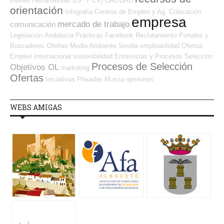
Interés
Herramientas (CP Y CV)
CALIDAD
orientación
Infografía
Centros de Empleo y Ag. Colocación
empresa
mercado de trabajo
comunicación
Legislación
Andalucía
Prácticas
Facebook
Reclutamiento
Portales y
Buscadores Ofertas
Medio Ambiente
Sevilla
empleabilidad
Ofertas
Empleo Internacional
sostenibilidad
Entrevistas y Procesos Selección
Procesos de Selección
Objetivos OL
marketing
Ofertas
Iniciativas Privadas
Murcia
opiniones
WEBS AMIGAS