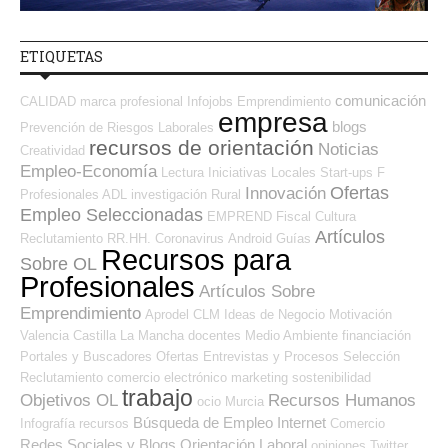
ETIQUETAS
comunicación
CALIDAD
marca profesional
Infojobs
Emprendimiento
empresa
blogs
Prevención de Riesgos Laborales
recursos de orientación
Noticias
Creatividad
Empleo-Economía
Lectura
Iniciativas Locales
Start-ups
F
Ofertas
Innovación
Profesionales ADL
investigación
Rural
Empleo Seleccionadas
EMPREND
Fiscal
Cultura
Artículos
Reclutamiento RR.HH.
Coronavirus
Android
Guías
Recursos para
Sobre OL
Profesionales
Artículos Sobre
Emprendimiento
Aprodel CLM
Ideas de Negocio
Motivación
Valencia
Castilla La Mancha
docentes
Medio Ambiente
financiación
Portales y Buscadores Ofertas
Entrevistas y Procesos Selección
Reclutamiento
comercio electrónico
marketing
sostenibilidad
trabajo
Objetivos OL
Recursos Humanos
ocio
Murcia
Búsqueda de Empleo Internet
Infografía
recursos
Comercio
Redes Sociales y Blogs Orientación Laboral
opiniones
Twitter