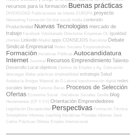
Buenas prácticas
recursos para la formación
proyecto
DIVERSIDAD
Publicaciones de Interés
EUROPA
contenido
Networking
Formación On-line
social media
Nuevas Tecnologias
mercado de
Productividad
trabajo
Igualdad
Facebook
Voluntariado
Directorios Empresas OL
Debate
Linkedin
apps
CONSEJOS
clientes
Madrid
Barcelona
Sindical-Empresarial
Redes Sociales Emprendedores
Formación
Autocandidatura
Iniciativas Públicas
Internet
Recursos Emprendimiento
Talento
Juventud
Desarrollo Local
objetivos
Centros de Empleo y Ag. Colocación
estrategia
Salud
descargas
Malas prácticas
empleabilidad
redes
Andalucía
Amigos
Material de O.Laboral
transformación digital
Procesos de Selección
sociales
tiempo
Turismo
Becas
Ofertas
blog
Economía Social - Iniciativas Sociales
Sevilla
Orientación Emprendedores
Herramientas (CP Y CV)
Perspectivas
Legislación
Discapacidad
Formación Técnica
Smartphone
Informes
coaching
Iniciativas Privadas
Idiomas
José
Carlos
Prácticas
Ofertas Empleo Internacional