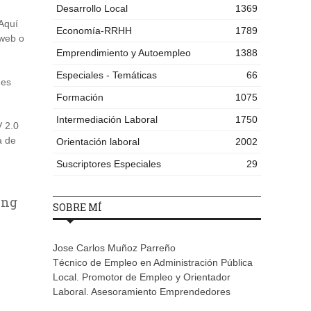
Desarrollo Local
1369
 Aquí
Economía-RRHH
1789
 web o
Emprendimiento y Autoempleo
1388
Especiales - Temáticas
66
 es
Formación
1075
Intermediación Laboral
1750
V 2.0
a de
Orientación laboral
2002
Suscriptores Especiales
29
ing
SOBRE MÍ
Jose Carlos Muñoz Parreño
Técnico de Empleo en Administración Pública
Local. Promotor de Empleo y Orientador
Laboral. Asesoramiento Emprendedores