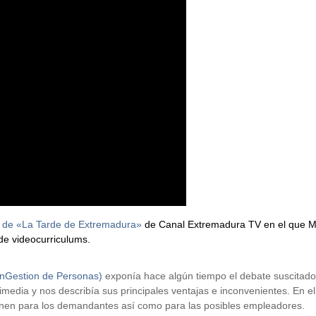
 de «La Tarde de Extremadura»
de Canal Extremadura TV en el que 
de videocurriculums.
onGestion de Personas)
exponía hace algún tiempo el debate suscitado
timedia y nos describía sus principales ventajas e inconvenientes. En el
enen para los demandantes así como para las posibles empleadores.