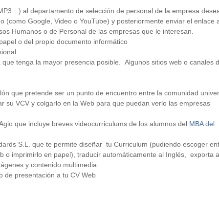
, MP3…) al departamento de selección de personal de la empresa dese
eo (como Google, Video o YouTube) y posteriormente enviar el enlace a
sos Humanos o de Personal de las empresas que le interesan.
 papel o del propio documento informático
sional
a que tenga la mayor presencia posible. Algunos sitios web o canales
llón que pretende ser un punto de encuentro entre la comunidad univer
ar su VCV y colgarlo en la Web para que puedan verlo las empresas
 Agio que incluye breves videocurriculums de los alumnos del
MBA del
dards S.L. que te permite diseñar tu Curriculum (pudiendo escoger en
eb o imprimirlo en papel), traducir automáticamente al Inglés, exporta 
mágenes y contenido multimedia.
eo de presentación a tu CV Web