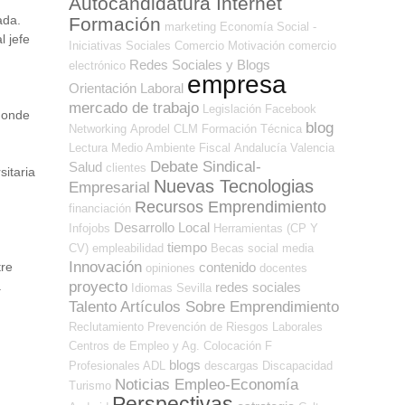
Autocandidatura Internet
ada.
Formación
marketing
Economía Social -
l jefe
Iniciativas Sociales
Comercio
Motivación
comercio
Redes Sociales y Blogs
electrónico
empresa
Orientación Laboral
mercado de trabajo
Legislación
Facebook
 donde
blog
Networking
Aprodel CLM
Formación Técnica
Lectura
Medio Ambiente
Fiscal
Andalucía
Valencia
Debate Sindical-
Salud
clientes
sitaria
Nuevas Tecnologias
Empresarial
Recursos Emprendimiento
financiación
Desarrollo Local
Infojobs
Herramientas (CP Y
tiempo
CV)
empleabilidad
Becas
social media
Innovación
contenido
tre
opiniones
docentes
proyecto
a
redes sociales
Idiomas
Sevilla
Talento
Artículos Sobre Emprendimiento
Reclutamiento
Prevención de Riesgos Laborales
Centros de Empleo y Ag. Colocación
F
blogs
Profesionales ADL
descargas
Discapacidad
Noticias Empleo-Economía
Turismo
Perspectivas