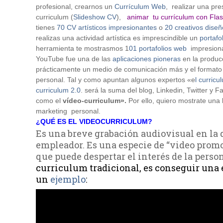
profesional, crearnos un
Currículum Web
, realizar una pr
curriculum
(
Slideshow CV
),
animar tu currículum con Fla
tienes
70 CV artísticos impresionantes
o
20 creativos dise
realizas una actividad artística es imprescindible un
portafo
herramienta te mostrasmos 1
01 portafolios web
impresiona
YouTube fue una de las
aplicaciones pioneras
en la producc
prácticamente un medio de comunicación más y el formato
personal. Tal y como apuntan algunos expertos «e
l curricu
curriculum 2.0
. será la suma del blog, Linkedin, Twitter 
como el
vídeo-curriculum».
Por ello, quiero mostrate una
marketing personal.
¿QUÉ ES EL VIDEOCURRICULUM?
Es una breve grabación audiovisual en la q
empleador. Es una especie de “video prom
que puede despertar el interés de la perso
curriculum tradicional, es conseguir una 
un
ejemplo
: