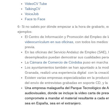
VideoCV Tube
TalkingCV
VoiceJob
Face to Face
6- Si no sabés por dónde empezar a la hora de grabarlo, 
ejemplos:
El Centro de Información y Promoción del Empleo de la
videocurrículum en sus oficinas
, con todos los medios
previa.
En las oficinas del Servicio Andaluz de Empleo (SAE), 
desempleados puedan demostrar sus cualidades person
La
Cámara de Comercio de Córdoba
puso en marcha u
Los ayuntamientos también se han apuntado a la moda 
Granada, realizó una experiencia digital con la crea
Existen varias empresas especializadas en la producc
del envío de
entrevistas grabadas en soporte CD, y la
Una empresa malagueña del Parque Tecnológico de A
audiovisuales, donde se incluye la vídeo carta de pres
compromete a mandar el material resultante a cada emp
sea en España, sea en el extranjero.