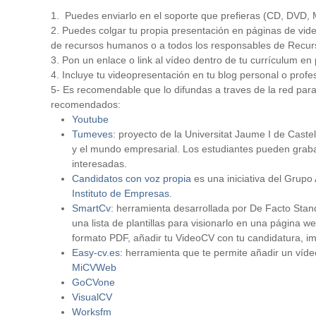
1. Puedes enviarlo en el soporte que prefieras (CD, DVD
2. Puedes colgar tu propia presentación en páginas de vid
de recursos humanos o a todos los responsables de Recur
3. Pon un enlace o link al vídeo dentro de tu currículum en
4. Incluye tu videopresentación en tu blog personal o profe
5- Es recomendable que lo difundas a traves de la red par
recomendados:
Youtube
Tumeves:
proyecto de la Universitat Jaume I de Caste
y el mundo empresarial. Los estudiantes pueden grab
interesadas.
Candidatos con voz propia
es una iniciativa del Grupo
Instituto de Empresas
.
SmartCv
: herramienta desarrollada por De Facto Stan
una lista de plantillas para visionarlo en una página w
formato PDF, añadir tu VideoCV con tu candidatura, i
Easy-cv.es
: herramienta que te permite añadir un víd
MiCVWeb
GoCVone
VisualCV
Worksfm