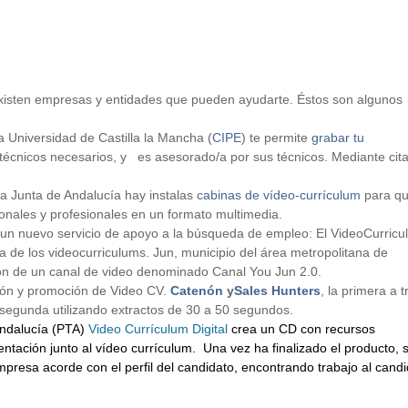
existen empresas y entidades que pueden ayudarte. Éstos son algunos
 Universidad de Castilla la Mancha (
CIPE
) te permite
grabar tu
 técnicos necesarios, y es asesorado/a por sus técnicos. Mediante cit
la Junta de Andalucía hay instalas c
abinas de vídeo-currículum
para qu
ales y profesionales en un formato multimedia.
n nuevo servicio de apoyo a la búsqueda de empleo:
El VideoCurric
de los videocurriculums. Jun, municipio del área metropolitana de
ción de un canal de video denominado Canal You Jun 2.0.
ión y promoción de Video CV.
Catenón
y
Sales Hunters
, la primera a 
 segunda utilizando extractos de 30 a 50 segundos.
ndalucía (PTA)
Video Currículum Digital
crea un CD con recursos
entación junto al vídeo currículum. Una vez ha finalizado el producto, 
resa acorde con el perfil del candidato, encontrando trabajo al candi