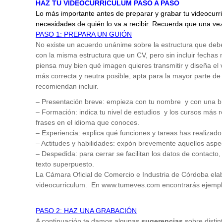
HAZ TU VIDEOCURRICULUM PASO A PASO
Lo más importante antes de preparar y grabar tu videocurric
necesidades de quién lo va a recibir. Recuerda que una v
PASO 1: PREPARA UN GUIÓN
No existe un acuerdo unánime sobre la estructura que deb
con la misma estructura que un CV, pero sin incluir fechas
piensa muy bien qué imagen quieres transmitir y diseña el v
más correcta y neutra posible, apta para la mayor parte d
recomiendan incluir.
– Presentación breve: empieza con tu nombre y con una brev
– Formación: indica tu nivel de estudios y los cursos más
frases en el idioma que conoces.
– Experiencia: explica qué funciones y tareas has realizado
– Actitudes y habilidades: expón brevemente aquellos aspec
– Despedida: para cerrar se facilitan los datos de contacto
texto superpuesto.
La Cámara Oficial de Comercio e Industria de Córdoba el
videocurriculum. En www.tumeves.com encontrarás ejemplo
PASO 2: HAZ UNA GRABACIÓN
A continuación te damos algunas
sugerencias
sobre disti