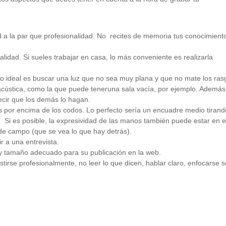
d a la par que profesionalidad. No recites de memoria tus conocimient
idad. Si sueles trabajar en casa, lo más conveniente es realizarla
Lo ideal es buscar una luz que no sea muy plana y que no mate los ras
acústica, como la que puede teneruna sala vacía, por ejemplo. Además
ecir que los demás lo hagan.
 por encima de los codos. Lo perfecto sería un encuadre medio tirand
. Si es posible, la expresividad de las manos también puede estar en e
e campo (que se vea lo que hay detrás).
ir a una entrevista.
 y tamaño adecuado para su publicación en la web.
tirse profesionalmente, no leer lo que dicen, hablar claro, enfocarse 