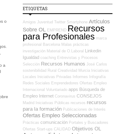
ETIQUETAS
Artículos
os o
Amigos
Juventud
Twitter
Smartphone
Recursos
Sobre OL
EMPREND
para Profesionales
marca
profesional
Barcelona
Malas prácticas
gos.
Linkedin
investigación
Material de O.Laboral
,
Igualdad
coaching
Entrevistas y Procesos
Recursos Humanos
Selección
José Carlos
o a
sostenibilidad
Rural
Creatividad
Murcia
Iniciativas
l
Locales
Iniciativas Privadas
Informes
Infografía
Redes Sociales Emprendedores
Ofertas Empleo
apps
Búsqueda de
Internacional
Voluntariado
Empleo Internet
CONSEJOS
Coronavirus
sobre
recursos
Madrid
Iniciativas Públicas
recursos
para la formación
Publicaciones de Interés
Ofertas Empleo Seleccionadas
comunicación
Prácticas
Portales y Buscadores
Objetivos OL
Ofertas
Start-ups
CALIDAD