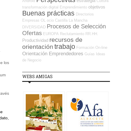
estrategia
Android
Cultura
objetivos
transformación digital
Emprendimiento
Buenas prácticas
Directorios
Empresas OL
ocio
Castilla La Mancha
Procesos de Selección
DIVERSIDAD
Ofertas
EUROPA
Reclutamiento RR.HH.
recursos de
Productividad
trabajo
orientación
Formación On-line
a
Orientación Emprendedores
Guías
Ideas
de Negocio
e los
ulum
WEBS AMIGAS
través
se
dato,