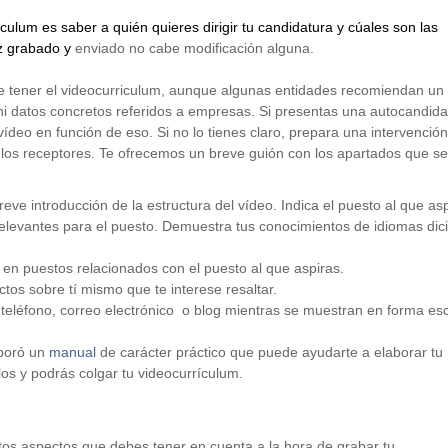
ulum es saber a quién quieres dirigir tu candidatura y cúales son las
ez grabado y
enviado no cabe modificación alguna.
e tener el videocurriculum, aunque algunas entidades recomiendan un
 ni datos concretos referidos a empresas. Si presentas una autocandida
ídeo en función de eso. Si no lo tienes claro, prepara una intervención
e los receptores. Te ofrecemos un breve guión con los apartados que se
e introducción de la estructura del vídeo. Indica el puesto al que asp
 relevantes para el puesto. Demuestra tus conocimientos de idiomas dic
 en puestos relacionados con el puesto al que aspiras.
tos sobre tí mismo que te interese resaltar.
, teléfono, correo electrónico o blog mientras se muestran en forma esc
aboró un
manual
de carácter práctico que puede ayudarte a elaborar tu
s y podrás colgar tu videocurrículum.
ntos aspectos que debes tener en cuenta a la hora de grabar tu