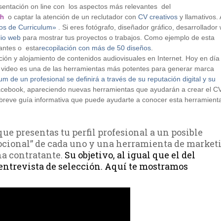
esentación on line con los aspectos más relevantes del
sh
o captar la atención de un reclutador con
CV creativos
y llamativos.
ños de Curriculum»
. Si eres fotógrafo, diseñador gráfico, desarrollador
lio web
para mostrar tus proyectos o trabajos. Como ejemplo de esta
ntes o esta
recopilación con más de 50 diseños
.
ión y alojamiento de contenidos audiovisuales en Internet. Hoy en día
 video es una de las herramientas más potentes para generar marca
lum de un profesional se definirá a través de su reputación digital y su
y Facebook, apareciendo nuevas herramientas que ayudarán a crear el C
 breve guía informativa que puede ayudarte a conocer esta herramient
ue presentas tu perfil profesional a un posible
ocional” de cada uno y una herramienta de market
na contratante.
Su objetivo, al igual que el del
entrevista de selección. Aquí te mostramos