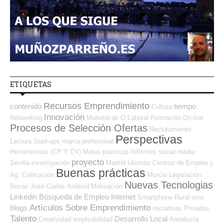
ETIQUETAS
Recursos Emprendimiento
contenido
tiempo
Cultura
Innovación
Networking
Material de O.Laboral
Formación On-line
Procesos de Selección Ofertas
Reclutamiento
Perspectivas
Lectura
Start-ups
marca profesional
Herramientas (CP Y CV)
Malas prácticas
Informes
social media
proyecto
Sevilla
investigación
Madrid
Idiomas
Centros de Empleo y
Buenas prácticas
Ag. Colocación
Murcia
Legislación
Nuevas Tecnologias
Becas
José Carlos
Android
Motivación
Linkedin
Búsqueda de Empleo Internet
Smartphone
Rural
ocio
Artículos Sobre Emprendimiento
blogs
Iniciativas Privadas
Talento
Desarrollo Local
Creatividad
empleabilidad
Andalucía