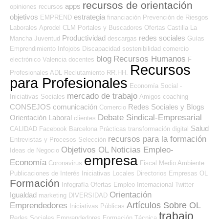
recursos de orientación
apps
opiniones
recursos
objetivos
estrategia
EMPREND
financiación
Prevención de Riesgos
Laborales
Aprodel CLM
Portales y Buscadores Ofertas
Castilla La
Productividad
redes sociales
Mancha
Juventud
descargas
Guías
Emprendimiento
Infojobs
Discapacidad
sostenibilidad
comercio
blog
Recursos Humanos
electrónico
Valencia
docentes
F
Recursos
Profesionales ADL
Reclutamiento RR.HH.
para Profesionales
Economía Social -
mercado de trabajo
Iniciativas Sociales
Amigos
coaching
CONSEJOS
comunicación
Redes Sociales y Blogs
Comercio
Debate Sindical-Empresarial
Orientación Laboral
clientes
Salud
CALIDAD
Facebook
Barcelona
Prácticas
transformación digital
recursos para la formación
Entrevistas y Procesos Selección
Objetivos OL
Noticias Empleo-
Ideas de Negocio
empresa
Economía
Coronavirus
Fiscal
Medio Ambiente
Publicaciones de Interés
Iniciativas Locales
Directorios Empresas OL
Formación
Infografía
Ofertas Empleo Internacional
Twitter
Orientación
Igualdad
marketing
DIVERSIDAD
Artículos Sobre OL
Emprendedores
Iniciativas Públicas
trabajo
Redes Sociales Emprendedores
Formación Técnica