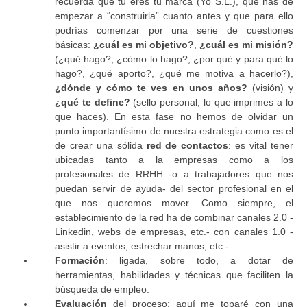
recuerda que tú eres tu marca (Yo S.L.), que has de
empezar a “construirla” cuanto antes y que para ello
podrías comenzar por una serie de cuestiones
básicas:
¿cuál es mi objetivo?
,
¿cuál es mi misión?
(¿qué hago?, ¿cómo lo hago?, ¿por qué y para qué lo
hago?, ¿qué aporto?, ¿qué me motiva a hacerlo?),
¿dónde y cómo te ves en unos años?
(visión) y
¿qué te define?
(sello personal, lo que imprimes a lo
que haces). En esta fase no hemos de olvidar un
punto importantísimo de nuestra estrategia como es el
de crear una sólida
red de contactos
: es vital tener
ubicadas tanto a la empresas como a los
profesionales de RRHH -o a trabajadores que nos
puedan servir de ayuda- del sector profesional en el
que nos queremos mover. Como siempre, el
establecimiento de la red ha de combinar canales 2.0 -
Linkedin, webs de empresas, etc.- con canales 1.0 -
asistir a eventos, estrechar manos, etc.-.
Formación
: ligada, sobre todo, a dotar de
herramientas, habilidades y técnicas que faciliten la
búsqueda de empleo.
Evaluación
del proceso: aquí me toparé con una