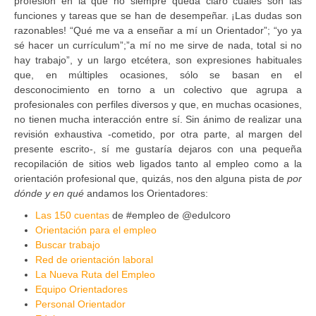
profesión en la que no siempre queda claro cuáles son las
funciones y tareas que se han de desempeñar. ¡Las dudas son
razonables! “Qué me va a enseñar a mí un Orientador”; “yo ya
sé hacer un currículum”;”a mí no me sirve de nada, total si no
hay trabajo”, y un largo etcétera, son expresiones habituales
que, en múltiples ocasiones, sólo se basan en el
desconocimiento en torno a un colectivo que agrupa a
profesionales con perfiles diversos y que, en muchas ocasiones,
no tienen mucha interacción entre sí. Sin ánimo de realizar una
revisión exhaustiva -cometido, por otra parte, al margen del
presente escrito-, sí me gustaría dejaros con una pequeña
recopilación de sitios web ligados tanto al empleo como a la
orientación profesional que, quizás, nos den alguna pista de
por
dónde y en qué
andamos los Orientadores:
Las 150 cuentas
de #empleo de @edulcoro
Orientación para el empleo
Buscar trabajo
Red de orientación laboral
La Nueva Ruta del Empleo
Equipo Orientadores
Personal Orientador