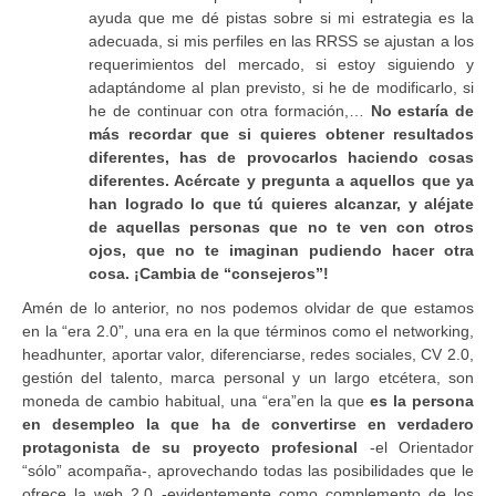
ayuda que me dé pistas sobre si mi estrategia es la
adecuada, si mis perfiles en las RRSS se ajustan a los
requerimientos del mercado, si estoy siguiendo y
adaptándome al plan previsto, si he de modificarlo, si
he de continuar con otra formación,…
No estaría de
más recordar que si quieres obtener resultados
diferentes, has de provocarlos haciendo cosas
diferentes. Acércate y pregunta a aquellos que ya
han logrado lo que tú quieres alcanzar, y aléjate
de aquellas personas que no te ven con otros
ojos, que no te imaginan pudiendo hacer otra
cosa. ¡Cambia de “consejeros”!
Amén de lo anterior, no nos podemos olvidar de que estamos
en la “era 2.0”, una era en la que términos como el networking,
headhunter, aportar valor, diferenciarse, redes sociales, CV 2.0,
gestión del talento, marca personal y un largo etcétera, son
moneda de cambio habitual, una “era”en la que
es la persona
en desempleo la que ha de convertirse en verdadero
protagonista de su proyecto profesional
-el Orientador
“sólo” acompaña-, aprovechando todas las posibilidades que le
ofrece la web 2.0 -evidentemente como complemento de los