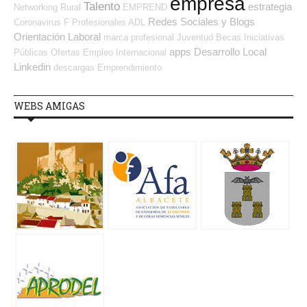
empresa
Talento
estrategia
Networking
Rural
EMPREND
Redes Sociales y Blogs
Coronavirus
F Profesionales ADL
Orientación Laboral
marca profesional
Juventud
Becas
Iniciativas
apps
Desarrollo Local
Públicas
Ofertas Empleo Internacional
Linkedin
descargas
Emprendimiento
WEBS AMIGAS