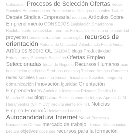
Procesos de Selección Ofertas
Colocación
Redes
Sociales Emprendedores
Prevención de Riesgos Laborales
Twitter
Debate Sindical-Empresarial
Artículos Sobre
recursos
Emprendimiento
CONSEJOS
Legislación
Smartphone
Reclutamiento
Creatividad
Informes
Formación Técnica
empleabilidad
recursos de
proyecto
Barcelona
transformación digital
orientación
Material de O.Laboral
Voluntariado
Fiscal
Guías
Artículos Sobre OL
blogs
Productividad
CALIDAD
Ofertas Empleo
Entrevistas y Procesos Selección
Seleccionadas
Recursos Humanos
Ideas de Negocio
ocio
financiación
marketing
Start-ups
coaching
Turismo
Amigos
Comercio
redes sociales
Economía Social - Iniciativas Sociales
Infografía
Innovación
Orientación
comunicación
Igualdad
Emprendedores
Andalucía
Iniciativas Privadas
Castilla La
blog
Mancha
Madrid
Cultura
Publicaciones de Interés
Aprodel CLM
Noticias
Herramientas (CP Y CV)
Reclutamiento RR.HH.
Empleo-Economía
Iniciativas Locales
Autocandidatura Internet
Salud
Portales y
mercado de trabajo
Buscadores Ofertas
Idiomas
Discapacidad
recursos para la formación
objetivos
Lectura
docentes