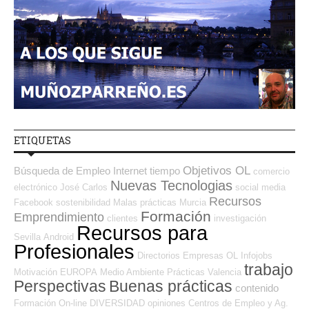
ETIQUETAS
Objetivos OL
Búsqueda de Empleo Internet
tiempo
comercio
Nuevas Tecnologias
electrónico
José Carlos
social media
Recursos
Facebook
sostenibilidad
Malas prácticas
Murcia
Formación
Emprendimiento
clientes
investigación
Recursos para
Sevilla
Android
Profesionales
Directorios Empresas OL
Infojobs
trabajo
Motivación
EUROPA
Medio Ambiente
Prácticas
Valencia
Perspectivas
Buenas prácticas
contenido
Formación On-line
DIVERSIDAD
opiniones
Centros de Empleo y Ag.