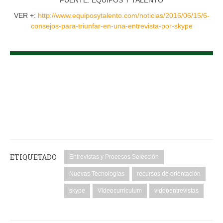
VER +:
http://www.equiposytalento.com/noticias/2016/06/15/6-
consejos-para-triunfar-en-una-entrevista-por-skype
ETIQUETADO
Entrevistas y Procesos Selección
Nuevas Tecnologias
recursos de orientación
skype
Videocurriculum
videoentrevistas