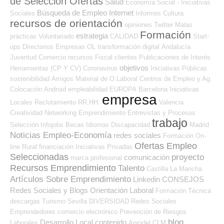
de Selección Ofertas
Salud
Economía Social - Iniciativas
Búsqueda de Empleo Internet
Sociales
Informes
Cultura
recursos de orientación
opiniones
Twitter
Malas
Formación
estrategia
prácticas
Voluntariado
CALIDAD
Start-
ups
Directorios Empresas OL
transformación digital
Andalucía
Juventud
Comercio
recursos
Fiscal
clientes
Publicaciones de Interés
objetivos
Herramientas (CP Y CV)
Coronavirus
Iniciativas Públicas
sostenibilidad
Amigos
Material de O.Laboral
Centros de Empleo y Ag.
Colocación
Android
empleabilidad
EUROPA
Barcelona
Iniciativas
empresa
Locales
Reclutamiento RR.HH.
Valencia
Creatividad
Networking
Emprendimiento
Entrevistas y Procesos
trabajo
Selección
Infojobs
Becas
Idiomas
Discapacidad
Madrid
Noticias Empleo-Economía
redes sociales
Formación On-
Ofertas Empleo
line
Rural
financiación
Iniciativas Privadas
Seleccionadas
proyecto
comunicación
marca profesional
Recursos Emprendimiento
Talento
Castilla La Mancha
Artículos Sobre Emprendimiento
Linkedin
CONSEJOS
Redes Sociales y Blogs Orientación Laboral
Formación Técnica
descargas
Turismo
Sevilla
DIVERSIDAD
Redes Sociales
Emprendedores
comercio electrónico
Prevención de Riesgos
blog
Desarrollo Local
contenido
Laborales
Aprodel CLM