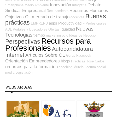
Innovación
Debate
Smartphone
Medio Ambiente
Infografía
Sindical-Empresarial
Recursos Humanos
Reclutamiento
Buenas
Objetivos OL
mercado de trabajo
docentes
prácticas
apps
Productividad
EMPREND
F Profesionales
Nuevas
Igualdad
ADL
Portales y Buscadores Ofertas
Tecnologias
tiempo
marketing
ocio
Ideas de Negocio
Recursos para
Perspectivas
Profesionales
Autocandidatura
Internet
Artículos Sobre OL
Guías
Facebook
Orientación Emprendedores
blogs
Prácticas
José Carlos
recursos para la formación
coaching
Murcia
Lectura
social
media
Legislación
WEBS AMIGAS