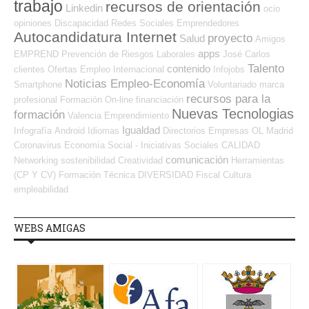
trabajo
recursos de orientación
Linkedin
ocio
opiniones
Discapacidad
Redes Sociales Emprendedores
Autocandidatura Internet
proyecto
Salud
Amigos
apps
EMPREND
Prevención de Riesgos Laborales
José Carlos
Talento
contenido
clientes
Ofertas Empleo Internacional
Infojobs
Noticias Empleo-Economía
Smartphone
Voluntariado
marca
recursos para la
profesional
Formación On-line
financiación
Nuevas Tecnologias
formación
Valencia
Emprendimiento
Igualdad
Infografía
Android
Idiomas
Directorios Empresas OL
Madrid
Coronavirus
Economía Social - Iniciativas Sociales
CALIDAD
comunicación
Networking
sostenibilidad
Creatividad
Herramientas
(CP Y CV)
Formación Técnica
DIVERSIDAD
Fiscal
Cultura
empleabilidad
WEBS AMIGAS