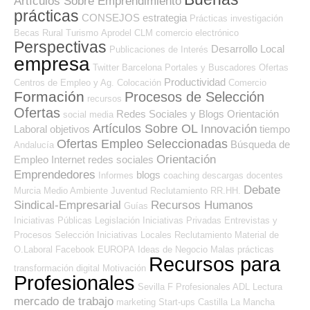
Artículos Sobre Emprendimiento
prácticas
CONSEJOS
estrategia
Prácticas
investigación
Becas
Rural
Turismo
Aprodel CLM
comercio electrónico
Perspectivas
Desarrollo Local
Publicaciones de Interés
empresa
Twitter
Barcelona
Portales y Buscadores Ofertas
Productividad
Centros de Empleo y Ag. Colocación
Comercio
Formación
Procesos de Selección
recursos
Ofertas
Redes Sociales y Blogs Orientación
social media
Artículos Sobre OL
Innovación
Laboral
objetivos
tiempo
Ofertas Empleo Seleccionadas
Búsqueda de
Andalucía
Orientación
Empleo Internet
redes sociales
Emprendedores
blogs
Informes
coaching
descargas
docentes
Debate
Murcia
Medio Ambiente
Juventud
Reclutamiento RR.HH.
Sindical-Empresarial
Recursos Humanos
Guías
Iniciativas Públicas
Legislación
Iniciativas Privadas
Entrevistas y
Procesos Selección
Iniciativas Locales
Reclutamiento
Material de
O.Laboral
Facebook
EUROPA
Ideas de Negocio
Malas prácticas
Recursos para
transformación digital
Motivación
Profesionales
Sevilla
F Profesionales ADL
Lectura
mercado de trabajo
marketing
Start-ups
Castilla La Mancha